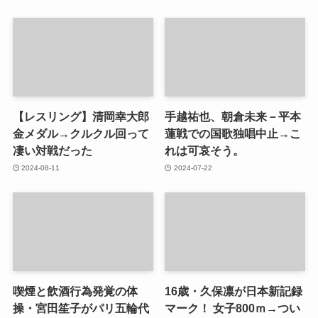
【レスリング】清岡幸大郎
手越祐也、朝倉未来－平本
金メダル→クルクル回って
蓮戦での国歌独唱中止→こ
凄い対戦だった
れは可哀そう。
2024-08-11
2024-07-22
喫煙と飲酒行為発覚の体
16歳・久保凛が日本新記録
操・宮田笙子がパリ五輪代
マーク！ 女子800ｍ→つい