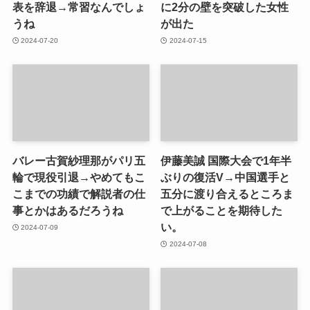
表を辞退→常習なんでしょ
に2分の壁を突破した女性
うね
が出た
2024-07-20
2024-07-15
バレー古賀紗理那がパリ五
伊藤美誠 国際大会で1年半
輪で現役引退→やめてもこ
ぶりの復活V→中国選手と
こまでの功績で解説者の仕
五分に渡り合えるところま
事とかはあるだろうね
で上がることを期待した
い。
2024-07-09
2024-07-08