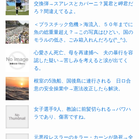
交換弾→スアレスとカバーニ？翼君と岬君だ
ろ？間違えてるよ。
＜プラスチック危機＞海流入、５０年までに
魚の総重量超え？→この写真はひどい。国の
モラルの低さ。ごみ箱入れんだろな(^_^;)。
心愛さん死亡、母を再逮捕へ 夫の暴行を容
認した疑い→苦しみを考えると涙が出てく
る。
根室の5漁船、国後島に連行される 日ロ合
意の安全操業中→憲法改正したら解決。
女子選手9人、教諭に前髪切られる→パワハ
ラであり、傷害ですね。
元悪役レスラーのキラー・カーンが急死→全