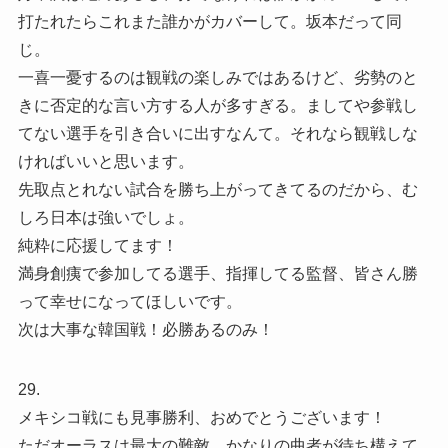
打たれたらこれまた誰かがカバーして。坂本だって同
じ。
一喜一憂するのは観戦の楽しみではあるけど、劣勢のと
きに否定的な言い方する人が多すぎる。ましてや参戦し
てない選手を引き合いに出すなんて。それなら観戦しな
ければいいと思います。
先取点とれない試合を勝ち上がってきてるのだから、む
しろ日本は強いでしょ。
純粋に応援してます！
満身創痍で参加してる選手、指揮してる監督、皆さん勝
って幸せになってほしいです。
次は大事な韓国戦！必勝あるのみ！
29.
メキシコ戦にも見事勝利、おめでとうございます！
ただオーラスは最大の難敵、かなりの曲者が待ち構えて