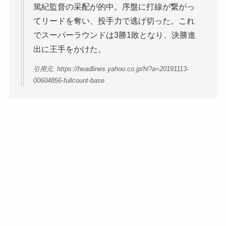
篤紀監督の采配が的中。序盤に打線が繋がっ
てリードを奪い、投手力で逃げ切った。これ
でスーパーラウンドは3勝1敗となり、決勝進
出に王手をかけた。
引用元: https://headlines.yahoo.co.jp/hl?a=20191113-
00604856-fullcount-base