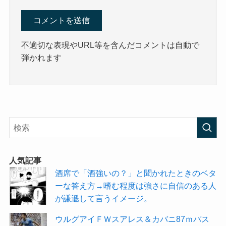
不適切な表現やURL等を含んだコメントは自動で
弾かれます
人気記事
酒席で「酒強いの？」と聞かれたときのベタ
ーな答え方→嗜む程度は強さに自信のある人
が謙遜して言うイメージ。
ウルグアイＦＷスアレス＆カバニ87ｍパス