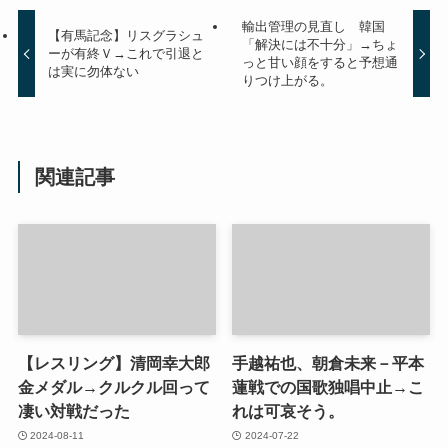
輸出管理の見直し 韓国
【有馬記念】リスグラシュ
「解決には不十分」→ちょ
ーが有終Ｖ→これで引退と
っと甘い顔をすると予想通
は実に勿体ない
りつけ上がる。
関連記事
【レスリング】清岡幸大郎
手越祐也、朝倉未来－平本
金メダル→クルクル回って
蓮戦での国歌独唱中止→こ
凄い対戦だった
れは可哀そう。
2024-08-11
2024-07-22