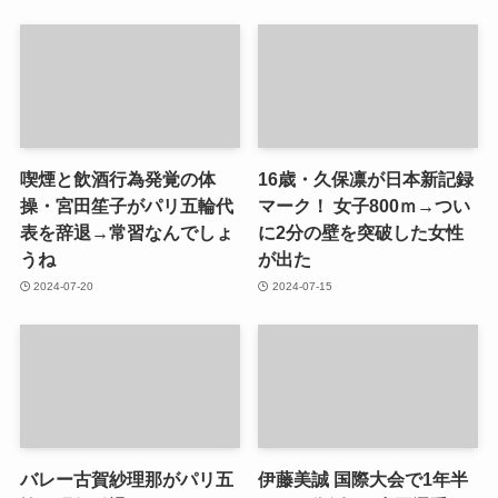
喫煙と飲酒行為発覚の体
16歳・久保凛が日本新記録
操・宮田笙子がパリ五輪代
マーク！ 女子800ｍ→つい
表を辞退→常習なんでしょ
に2分の壁を突破した女性
うね
が出た
2024-07-20
2024-07-15
バレー古賀紗理那がパリ五
伊藤美誠 国際大会で1年半