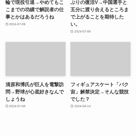
輪で現役引退→やめてもこ
ぶりの復活V→中国選手と
こまでの功績で解説者の仕
五分に渡り合えるところま
事とかはあるだろうね
で上がることを期待した
い。
2024-07-09
2024-07-08
清原和博氏が巨人を電撃訪
フィギュアスケート「バク
問→野球が心底好きなんで
宙」解禁決定→そんな競技
しょうね
でした？
2024-07-06
2024-06-14