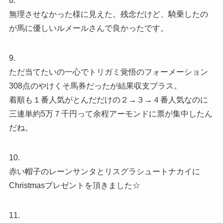
8.
無理させなかった様に見えた。残念だけど、騎乗したの
が馬に優しいルメールさんで良かったです。
9.
ただ当てたいの一心でトリガミ覚悟のフォーメーション
308点のやけくそ馬券だったが結果収支プラス。
着順も１番人気がとんだだけの２→３→４番人気なのに
三連単約5万７千円って余程アーモンドに票が集中したん
だね。
10.
赤い帽子のレーンサンタとリスグラシュートナカイに
Christmasプレゼントを頂きました☆
11.