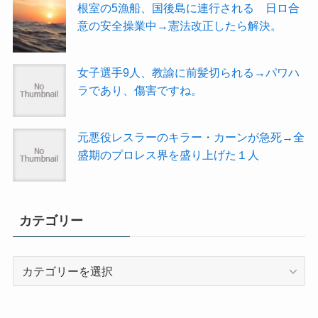
根室の5漁船、国後島に連行される 日ロ合
意の安全操業中→憲法改正したら解決。
女子選手9人、教諭に前髪切られる→パワハ
ラであり、傷害ですね。
元悪役レスラーのキラー・カーンが急死→全
盛期のプロレス界を盛り上げた１人
カテゴリー
カ
テ
ゴ
リ