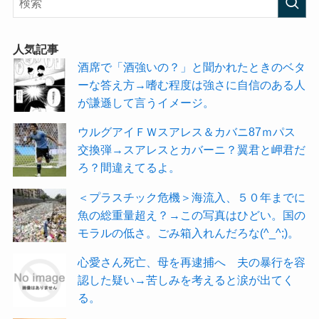
人気記事
酒席で「酒強いの？」と聞かれたときのベタ
ーな答え方→嗜む程度は強さに自信のある人
が謙遜して言うイメージ。
ウルグアイＦＷスアレス＆カバニ87ｍパス
交換弾→スアレスとカバーニ？翼君と岬君だ
ろ？間違えてるよ。
＜プラスチック危機＞海流入、５０年までに
魚の総重量超え？→この写真はひどい。国の
モラルの低さ。ごみ箱入れんだろな(^_^;)。
心愛さん死亡、母を再逮捕へ 夫の暴行を容
認した疑い→苦しみを考えると涙が出てく
る。