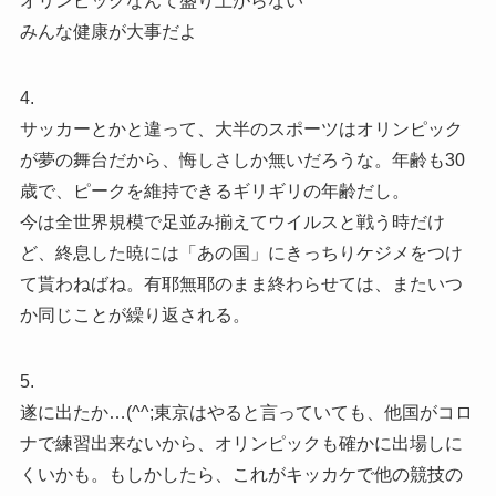
オリンピックなんて盛り上がらない
みんな健康が大事だよ
4.
サッカーとかと違って、大半のスポーツはオリンピック
が夢の舞台だから、悔しさしか無いだろうな。年齢も30
歳で、ピークを維持できるギリギリの年齢だし。
今は全世界規模で足並み揃えてウイルスと戦う時だけ
ど、終息した暁には「あの国」にきっちりケジメをつけ
て貰わねばね。有耶無耶のまま終わらせては、またいつ
か同じことが繰り返される。
5.
遂に出たか…(^^;東京はやると言っていても、他国がコロ
ナで練習出来ないから、オリンピックも確かに出場しに
くいかも。もしかしたら、これがキッカケで他の競技の