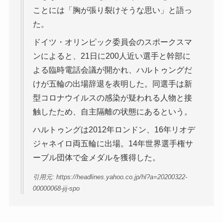
ことには「胸が張り裂けそうな思い」と語っ
た。
ドイツ・オリンピック委員会のスポークスマ
ンによると、21日に200人近い選手と幹部に
よる臨時電話会議が開かれ、ハルトゥングだ
けが五輪の出場辞退を表明した。同選手は新
型コロナウイルスの感染が疑われる人物と接
触したため、自主隔離の状態にあるという。
ハルトゥングは2012年ロンドン、16年リオデ
ジャネイロ両五輪に出場。14年世界選手権サ
ーブル団体で金メダルを獲得した。
引用元: https://headlines.yahoo.co.jp/hl?a=20200322-
00000068-jij-spo