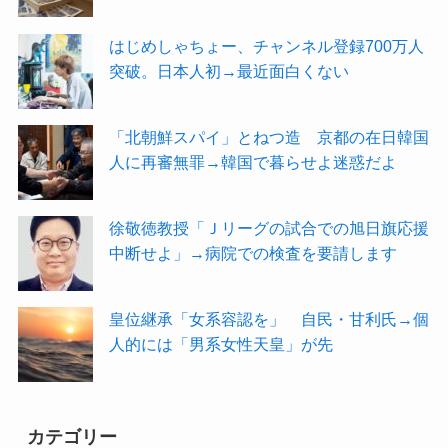
はじめしゃちょー、チャンネル登録700万人
突破。日本人初→最近面白くない
「北朝鮮スパイ」とねつ造 京都の在日韓国
人に再審無罪→韓国で暮らせよ迷惑だよ
徐敬徳教授「Ｊリーグの試合での旭日旗応援
中断せよ」→病院での検査を要請します
皇位継承「女系容認を」 自民・甘利氏→個
人的には「男系女性天皇」が先
カテゴリー