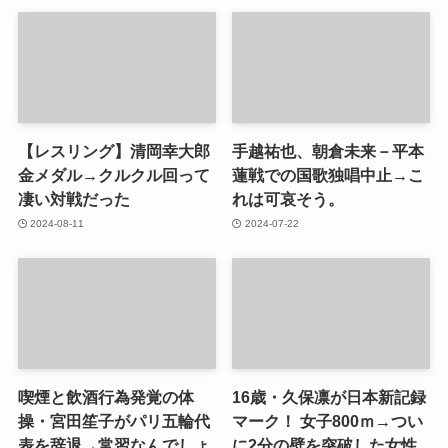
【レスリング】清岡幸大郎
手越祐也、朝倉未来－平本
金メダル→クルクル回って
蓮戦での国歌独唱中止→こ
凄い対戦だった
れは可哀そう。
2024-08-11
2024-07-22
喫煙と飲酒行為発覚の体
16歳・久保凛が日本新記録
操・宮田笙子がパリ五輪代
マーク！ 女子800ｍ→つい
表を辞退→常習なんでしょ
に2分の壁を突破した女性