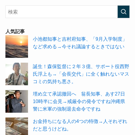
人気記事
小池都知事と吉村府知事、「9月入学制度」
など求める→今それ議論するときではない
誕生！森保監督に２年３億、サポート役西野
氏浮上も→「会長交代」に全く触れないマス
コミの気持ち悪さ。
埋め立て承認撤回へ 翁長知事、あす27日
10時半に会見→戒厳令の発令ですね沖縄県
警に米軍の強制退去命令ですね
お金持ちになる人の4つの特徴→人それぞれ
だと思うけどね。