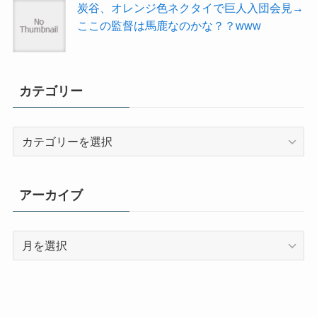
炭谷、オレンジ色ネクタイで巨人入団会見→
ここの監督は馬鹿なのかな？？www
カテゴリー
カ
テ
ゴ
リ
アーカイブ
ー
ア
ー
カ
イ
ブ