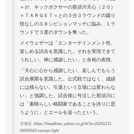
＝が、キックボクサーの那須川天心（２０）
＝ＴＡＲＧＥＴ＝との３分３ラウンドの蹴り
技なしのエキシビションマッチに臨み、１ラ
ウンドで３度のダウンを奪った。
メイウェザーは「エンターテインメント性、
楽しめる試合を意識した。それを実現できて
うれしい。神に感謝したい」と余裕の表情。
「天心に心から感謝したい。楽しんでもらう
試合展開を意識した。公式戦ではなく、成績
には残らない。引退という立場には変わらな
い」と強調した。試合後に号泣した那須川に
は「素晴らしい格闘家であることを誇りに思
うように」とエールを送ったという。
引用元: https://headlines.yahoo.co.jp/hl?a=20181231-
00000543-sanspo-fight