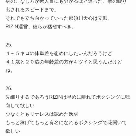
身のこなし方が素人目にも分かるほど違った。拳の繰り
出されるスピードまで。
それでも立ち向かっていった那須川天心は立派。
RIZIN運営、彼らが猛省すべき。
25.
４～５キロの体重差を慰めにしたいんだろうけど
４１歳と２０歳の年齢差の方がキツイと思うんだけど
ね。
26.
先細りするであろうRIZINは早めに離れてボクシングに転
向して欲しい
少なくともリナレスは認めた逸材
もっと稼げてもっと有名になれるボクシングで花開いて
欲しい