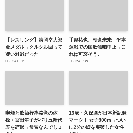
【レスリング】清岡幸大郎
手越祐也、朝倉未来－平本
金メダル→クルクル回って
蓮戦での国歌独唱中止→こ
凄い対戦だった
れは可哀そう。
2024-08-11
2024-07-22
喫煙と飲酒行為発覚の体
16歳・久保凛が日本新記録
操・宮田笙子がパリ五輪代
マーク！ 女子800ｍ→つい
表を辞退→常習なんでしょ
に2分の壁を突破した女性