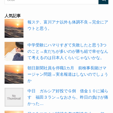
人気記事
報ステ、富川アナ以外も体調不良→完全にア
ウトと思う。
中学受験にハマりすぎて失敗したと思う3つ
のこと→友だちが多いのが勝ち組で幸せなん
て考えるのは日本人くらいじゃないかな。
朝日新聞社員を停職1カ月 前検事長賭けマ
ージャン問題→実名報道はしないのでしょう
か
中日 ガルシア好投でＧ倒 借金１０に減ら
す 福田３ラン→なおさら、昨日の負けが痛
かった…