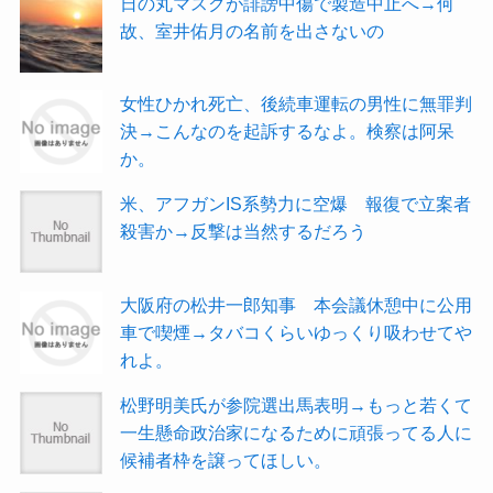
日の丸マスクが誹謗中傷で製造中止へ→何
故、室井佑月の名前を出さないの
女性ひかれ死亡、後続車運転の男性に無罪判
決→こんなのを起訴するなよ。検察は阿呆
か。
米、アフガンIS系勢力に空爆 報復で立案者
殺害か→反撃は当然するだろう
大阪府の松井一郎知事 本会議休憩中に公用
車で喫煙→タバコくらいゆっくり吸わせてや
れよ。
松野明美氏が参院選出馬表明→もっと若くて
一生懸命政治家になるために頑張ってる人に
候補者枠を譲ってほしい。