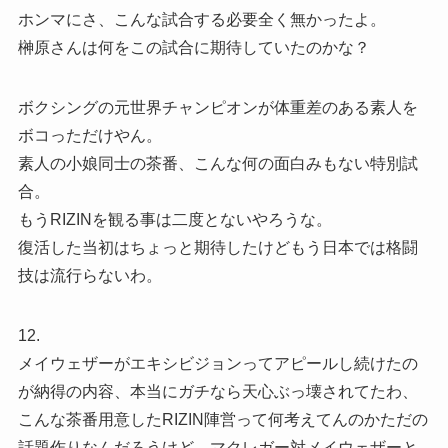
ホンマにさ、こんな試合する必要全く無かったよ。
榊原さんは何をこの試合に期待していたのかな？
ボクシングの元世界チャンピオンが体重差のある素人を
ボコっただけやん。
素人の小娘同士の茶番、こんな何の面白みもない特別試
合。
もうRIZINを観る事は二度とないやろうな。
復活した当初はちょっと期待したけどもう日本では格闘
技は流行らないわ。
12.
メイウェザーがエキシビジョンってアピールし続けたの
が納得の内容、本当にガチなら天心ぶっ壊されてたわ、
こんな茶番用意したRIZIN陣営って何考えてんのかただの
話題作りなんだろうけど。マクレガー対メイウェザーと