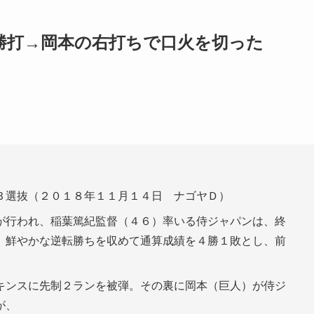
勝打→岡本の右打ちで口火を切った
Ｂ選抜（２０１８年１１月１４日 ナゴヤＤ）
が行われ、稲葉篤紀監督（４６）率いる侍ジャパンは、終
。鮮やかな逆転勝ちを収めて通算成績を４勝１敗とし、前
キンスに先制２ランを被弾。その裏に岡本（巨人）が侍ジ
が、