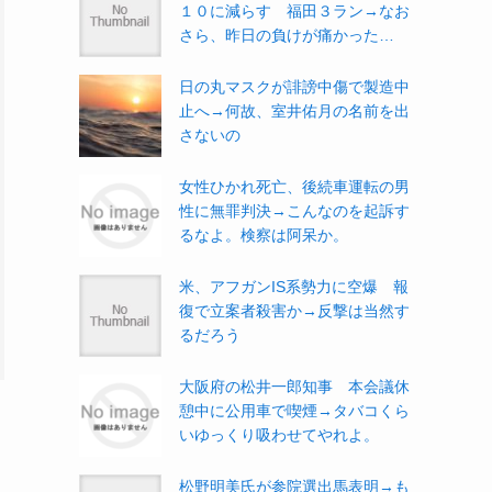
１０に減らす 福田３ラン→なお
さら、昨日の負けが痛かった…
日の丸マスクが誹謗中傷で製造中
止へ→何故、室井佑月の名前を出
さないの
女性ひかれ死亡、後続車運転の男
性に無罪判決→こんなのを起訴す
るなよ。検察は阿呆か。
米、アフガンIS系勢力に空爆 報
復で立案者殺害か→反撃は当然す
るだろう
大阪府の松井一郎知事 本会議休
憩中に公用車で喫煙→タバコくら
いゆっくり吸わせてやれよ。
松野明美氏が参院選出馬表明→も