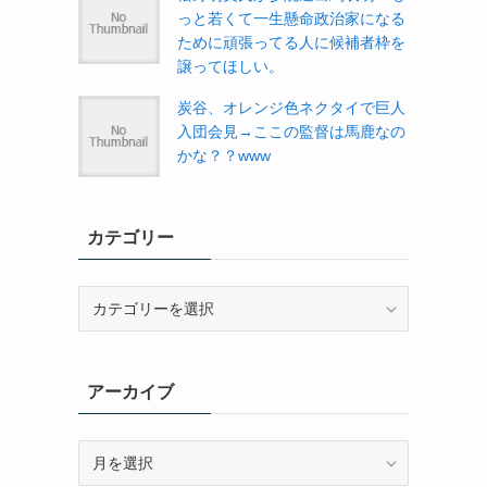
っと若くて一生懸命政治家になる
ために頑張ってる人に候補者枠を
譲ってほしい。
炭谷、オレンジ色ネクタイで巨人
入団会見→ここの監督は馬鹿なの
かな？？www
カテゴリー
カ
テ
ゴ
リ
アーカイブ
ー
ア
ー