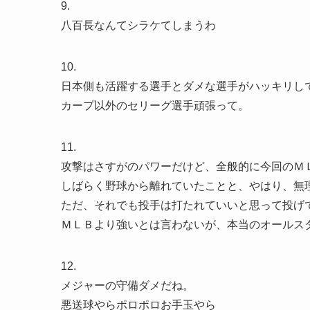
9.
八百長なんてシラケてしまうわ
10.
日本側も活躍する選手とダメな選手がハッキリし
カープ以外のセリーグ選手頑張って。
11.
攻撃はさすがのパワーだけど、全般的に今回のＭ
しばらく野球から離れていたことと、やはり、無
ただ、それでも投手は打たれていいと思って投げ
ＭＬＢより強いとは言わないが、本当のオールス
12.
メジャーの守備ダメだね。
悪送球やらポロポロお手玉やら