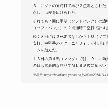
３回にソトの適時打で再び２点差とされた
点し、点差を広げられた。
それでも７回に甲斐（ソフトバンク）の適
（ソフトバンク）の２点適時二塁打で計４
続く８回には２死走者なしから上林（ソフ
安打。中堅手のアクーニャＪｒ．が打球処
ームを踏んだ。
１３日の第４戦（マツダ）では、９回に菊
の日も驚異的な粘りでＭＬＢ選抜に食らい
引用元: https://headlines.yahoo.co.jp/hl?a=20181114