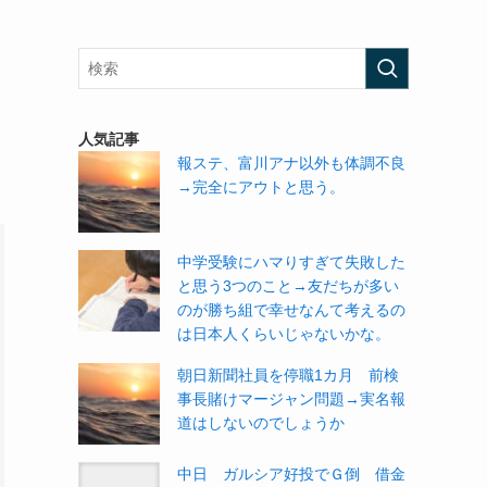
人気記事
報ステ、富川アナ以外も体調不良
→完全にアウトと思う。
中学受験にハマりすぎて失敗した
と思う3つのこと→友だちが多い
のが勝ち組で幸せなんて考えるの
は日本人くらいじゃないかな。
朝日新聞社員を停職1カ月 前検
事長賭けマージャン問題→実名報
道はしないのでしょうか
中日 ガルシア好投でＧ倒 借金