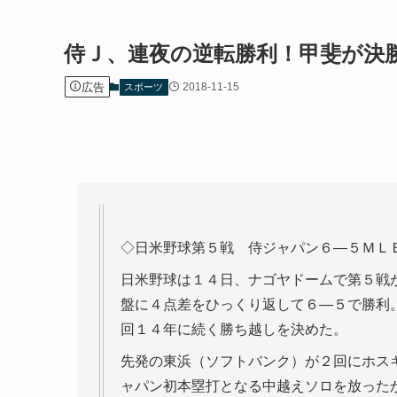
侍Ｊ、連夜の逆転勝利！甲斐が決
広告
2018-11-15
スポーツ
◇日米野球第５戦 侍ジャパン６―５ＭＬ
日米野球は１４日、ナゴヤドームで第５戦
盤に４点差をひっくり返して６―５で勝利
回１４年に続く勝ち越しを決めた。
先発の東浜（ソフトバンク）が２回にホス
ャパン初本塁打となる中越えソロを放った