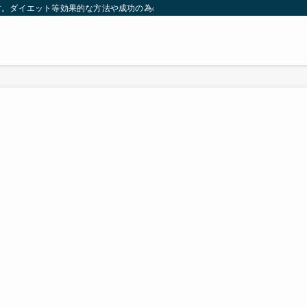
す。ダイエット等効果的な方法や成功の為の秘訣等。太ったり悩んでいる方々が簡