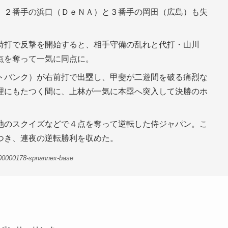
。２番手の浜口（ＤｅＮＡ）と３番手の岡田（広島）も失
時打で反撃を開始すると、相手守備の乱れと代打・山川
点を奪って一気に同点に。
トバンク）が右前打で出塁し、甲斐が二遊間を破る痛烈な
理にもたつく間に、上林が一気に本塁へ突入して決勝のホ
池のスクイズなどで４点を奪って逆転した侍ジャパン。こ
つき、連夜の逆転勝利を収めた。
-00000178-spnannex-base