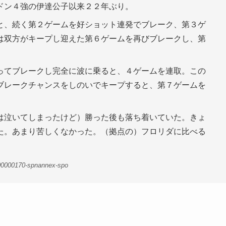
ドン４強の伊達公子以来２２年ぶり。
と、続く第２ゲームを好ショット連発でブレーク、第３ゲ
は双方がキープし迎えた第６ゲームを再びブレークし、第
ってブレークし完全に波に乗ると、４ゲームを連取。この
ブレークチャンスをしのいでキープすると、第７ゲームを
は泣いてしまったけど）勝った後も落ち着いていた。きょ
た。あまり苦しくなかった。（拠点の）フロリダに比べる
。
00000170-spnannex-spo