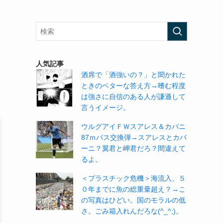
人気記事
酒席で「酒強いの？」と聞かれた
ときのベターな答え方→嗜む程度
は強さに自信のある人が謙遜して
言うイメージ。
ウルグアイＦＷスアレス＆カバニ
87ｍパス交換弾→スアレスとカバ
ーニ？翼君と岬君だろ？間違えて
るよ。
＜プラスチック危機＞海流入、５
０年までに魚の総重量超え？→こ
の写真はひどい。国のモラルの低
さ。ごみ箱入れんだろな(^_^;)。