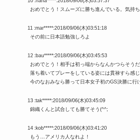
10 :
hana*****
:
2018/09/06(木)03:57:37
おめでとう！スムーズに勝ち進んでいる。気持ち
11 :
mar*****
:
2018/09/06(木)03:51:18
その前に日本語勉強しろよ
12 :
bau*****
:
2018/09/06(木)03:45:53
おめでとう！相手は初っ端からなんかつらそうだ
落ち着いてプレーをしている姿には貫禄すら感じ
今のなおみなら勝って日本女子初のGS決勝に行
13 :
tak*****
:
2018/09/06(木)03:45:09
錦織くんと試合しても勝てそう(^^;
14 :
kob*****
:
2018/09/06(木)03:41:20
もう…アメリカ人なれよ！