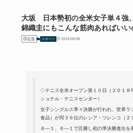
大坂 日本勢初の全米女子単４強
錦織圭にもこんな筋肉あればいい
広告
2018-09-06
スポーツ
◇テニス全米オープン第１０日（２０１８
ショナル・テニスセンター）
女子シングルス準々決勝が行われ、世界ラ
食品）が同３６位のレシア・ツレンコ（２
６―１、６―１で圧勝し初の準決勝進出を