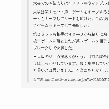
大会での４強入りは１９９６年ウィンブル
大坂は第１セット第１ゲームをキープする
ームもキープしてリードを広げた。この後
７ゲームもキープして先取した。
第２セットも相手の４０―０から粘りに粘
後１ゲームを落としたが第６ゲームを相手
ブレークして快勝した。
▼大坂の話 応援ありがとう。（前の試合
うはしっかりしています。凄く集中してい
と暑いとは思いません。本当にありがとう
引用元:https://headlines.yahoo.co.jp/hl?a=20180905-