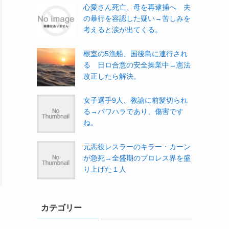
心愛さん死亡、母を再逮捕へ 夫
の暴行を容認した疑い→苦しみを
考えると涙が出てくる。
根室の5漁船、国後島に連行され
る 日ロ合意の安全操業中→憲法
改正したら解決。
女子選手9人、教諭に前髪切られ
る→パワハラであり、傷害です
ね。
元悪役レスラーのキラー・カーン
が急死→全盛期のプロレス界を盛
り上げた１人
カテゴリー