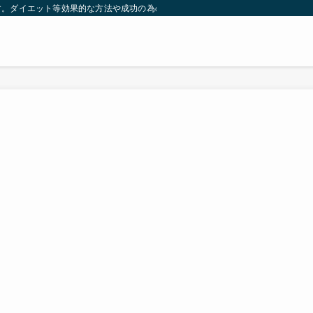
す。ダイエット等効果的な方法や成功の為の秘訣等。太ったり悩んでいる方々が簡