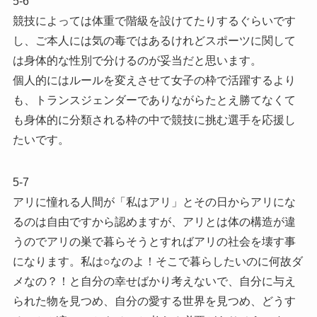
5-6
競技によっては体重で階級を設けてたりするぐらいです
し、ご本人には気の毒ではあるけれどスポーツに関して
は身体的な性別で分けるのが妥当だと思います。
個人的にはルールを変えさせて女子の枠で活躍するより
も、トランスジェンダーでありながらたとえ勝てなくて
も身体的に分類される枠の中で競技に挑む選手を応援し
たいです。
5-7
アリに憧れる人間が「私はアリ」とその日からアリにな
るのは自由ですから認めますが、アリとは体の構造が違
うのでアリの巣で暮らそうとすればアリの社会を壊す事
になります。私は○なのよ！そこで暮らしたいのに何故ダ
メなの？！と自分の幸せばかり考えないで、自分に与え
られた物を見つめ、自分の愛する世界を見つめ、どうす