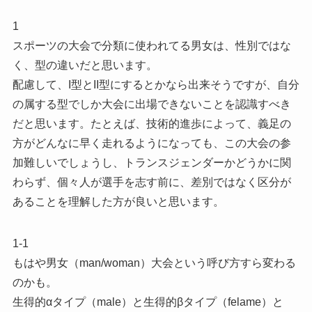
1
スポーツの大会で分類に使われてる男女は、性別ではな
く、型の違いだと思います。
配慮して、I型とII型にするとかなら出来そうですが、自分
の属する型でしか大会に出場できないことを認識すべき
だと思います。たとえば、技術的進歩によって、義足の
方がどんなに早く走れるようになっても、この大会の参
加難しいでしょうし、トランスジェンダーかどうかに関
わらず、個々人が選手を志す前に、差別ではなく区分が
あることを理解した方が良いと思います。
1-1
もはや男女（man/woman）大会という呼び方すら変わる
のかも。
生得的αタイプ（male）と生得的βタイプ（felame）と