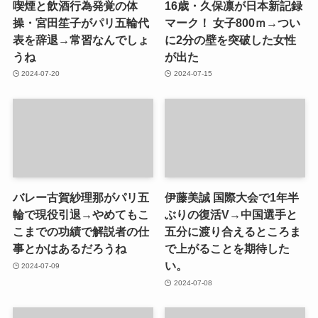
喫煙と飲酒行為発覚の体
16歳・久保凛が日本新記録
操・宮田笙子がパリ五輪代
マーク！ 女子800ｍ→つい
表を辞退→常習なんでしょ
に2分の壁を突破した女性
うね
が出た
2024-07-20
2024-07-15
バレー古賀紗理那がパリ五
伊藤美誠 国際大会で1年半
輪で現役引退→やめてもこ
ぶりの復活V→中国選手と
こまでの功績で解説者の仕
五分に渡り合えるところま
事とかはあるだろうね
で上がることを期待した
い。
2024-07-09
2024-07-08