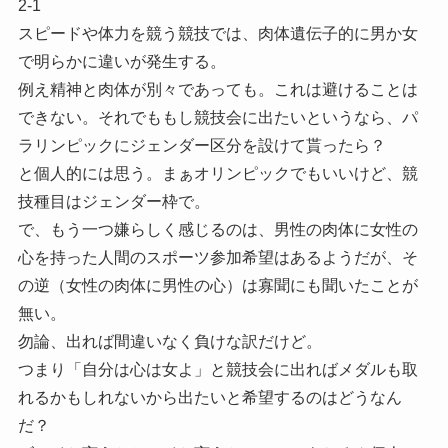
2-1
スピードや体力を競う競技では、肉体遺伝子的に男か女
で明らかに違いが発生する。
例え精神と肉体が別々であっても。これは避けることは
できない。それでももし競技会に出たいというなら、パ
ラリンピックにジェンダー区分を設けて貰ったら？
と個人的には思う。まぁオリンピックでもいいけど、競
技種目はジェンダー枠で。
で、もう一つ嫌らしく感じるのは、男性の肉体に女性の
心を持った人間のスポーツ参加希望はあるようだが、そ
の逆（女性の肉体に男性の心）は寡聞にも聞いたことが
無い。
勿論、出れば間違いなく負けな訳だけど。
つまり「自分は心は女よ」と競技会に出ればメダルも取
れるかもしれないから出たいと希望するのはどうなん
だ？