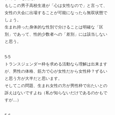
もしこの男子高校生達が「心は女性なので」と言って、
女性の大会に出場することが可能になったら無双状態で
しょう。
生まれ持った身体的な性別で分けることは明確な「区
別」であって、性的少数者への「差別」には該当しない
と思う。
5-5
トランスジェンダー枠を求める活動なら理解は出来ます
が、男性の体格、筋力で心が女性だから女性枠？ずるい
と思う方が大半だと思います。
そしてこの問題、生まれ女性の方が男性枠で出たいとの
訴えはないですよね（私が知らないだけであるのかもで
すが…）