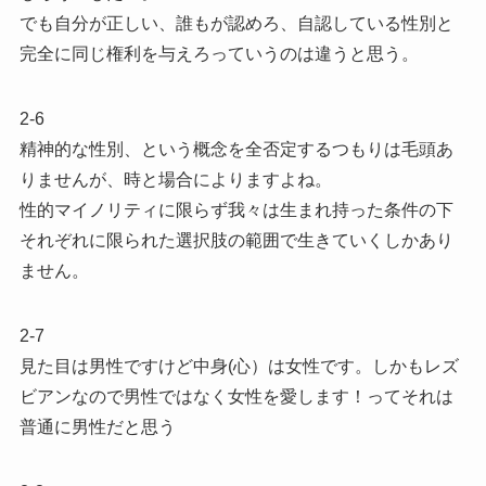
でも自分が正しい、誰もが認めろ、自認している性別と
完全に同じ権利を与えろっていうのは違うと思う。
2-6
精神的な性別、という概念を全否定するつもりは毛頭あ
りませんが、時と場合によりますよね。
性的マイノリティに限らず我々は生まれ持った条件の下
それぞれに限られた選択肢の範囲で生きていくしかあり
ません。
2-7
見た目は男性ですけど中身(心）は女性です。しかもレズ
ビアンなので男性ではなく女性を愛します！ってそれは
普通に男性だと思う