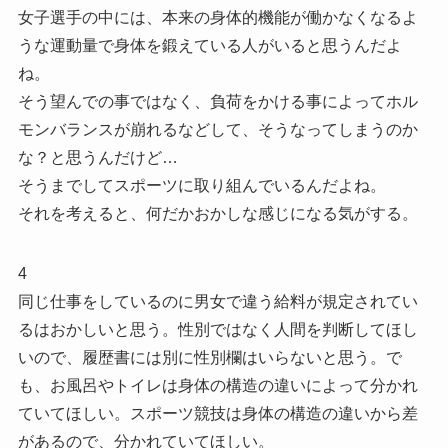
女子選手の中には、本来の身体的機能が働かなくなるよ
うな運動量で身体を鍛えている人がいると思うんだよ
ね。
そう望んでの事ではなく、負荷をかける事によってホル
モンバランスが崩れるなどして、そうなってしまうのか
な？と思うんだけど…
そうまでしてスポーツに取り組んでいるんだよね。
それを考えると、何だかおかしな感じになる気がする。
4
同じ仕事をしているのに男女で違う給料が規定されてい
るはおかしいと思う。性別ではなく人間を判断してほし
いので、履歴書には別に性別欄はいらないと思う。で
も、お風呂やトイレは身体の構造の違いによって分かれ
ていてほしい。スポーツ競技は身体の構造の違いから差
があるので、分かれていてほしい。