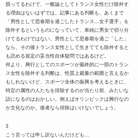
競ってるわけで、一般論としてトランス女性だけ除外す
る理由はないはずでは。記事にある判断も、あくまで
「男性として思春期を過ごしたトランス…女子選手」を
除外するというものになっていて、単純に男女で切り分
けてるわけではない。男性として思春期を過ご「した」
なら、その後トランス女性として生きてても除外すると
も読める規定の妥当性自体疑問ではあるけど。
何より、興行としてのスポーツが最終的に一部のトラン
ス女性を除外する判断は、性質上裁量の範囲と言えるか
もしれないけど、スポーツ全体の振興を考えるときに、
特定の属性の人たちを排除するのが当たり前、みたいな
話になるのはおかしい。例えばオリンピックは興行なの
か文化なのか。後者なら排除はいけないでしょう。
3
こう言っては申し訳ないんだけども…