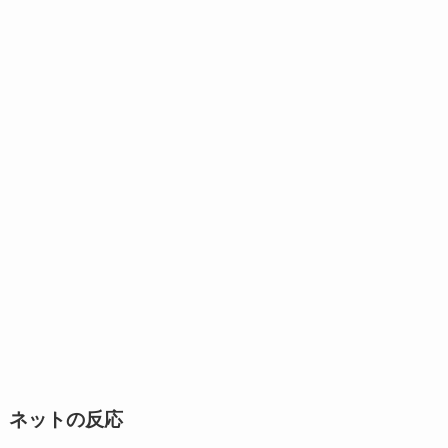
ネットの反応