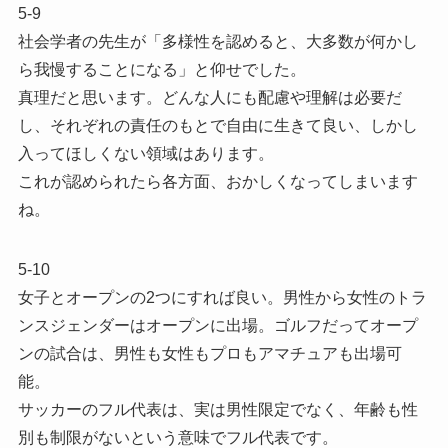
5-9
社会学者の先生が「多様性を認めると、大多数が何かし
ら我慢することになる」と仰せでした。
真理だと思います。どんな人にも配慮や理解は必要だ
し、それぞれの責任のもとで自由に生きて良い、しかし
入ってほしくない領域はあります。
これが認められたら各方面、おかしくなってしまいます
ね。
5-10
女子とオープンの2つにすれば良い。男性から女性のトラ
ンスジェンダーはオープンに出場。ゴルフだってオープ
ンの試合は、男性も女性もプロもアマチュアも出場可
能。
サッカーのフル代表は、実は男性限定でなく、年齢も性
別も制限がないという意味でフル代表です。