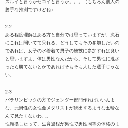
ズルイと言うかセコイと言うか。。。（もちろん個人の
勝手な推測ですけどね）
2-2
ある程度理解はある方と自分では思っていますが、流石
にこれは聞いてて呆れる。どうしてもその参加したいの
であれば、女子の水着着て男子の競技に参加すれば良い
と思いますよ、体は男性なんだから。そして男性に混ざ
ったら勝てないとかであればそもそも大した選手じゃな
い。
2-3
パラリンピックの方でジェンダー部門作ればいいんよ
な。元男性の女性金メダリストが続出するような五輪な
んて見たくないわ…。
性転換したって、生育過程が男性で男性同等の体格のま