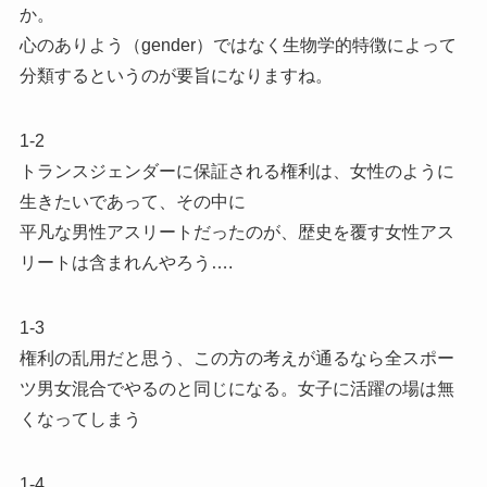
か。
心のありよう（gender）ではなく生物学的特徴によって
分類するというのが要旨になりますね。
1-2
トランスジェンダーに保証される権利は、女性のように
生きたいであって、その中に
平凡な男性アスリートだったのが、歴史を覆す女性アス
リートは含まれんやろう….
1-3
権利の乱用だと思う、この方の考えが通るなら全スポー
ツ男女混合でやるのと同じになる。女子に活躍の場は無
くなってしまう
1-4