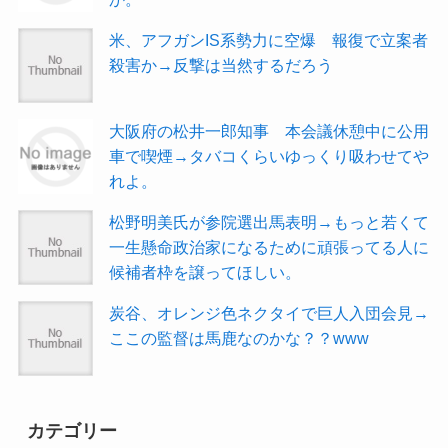
米、アフガンIS系勢力に空爆 報復で立案者
殺害か→反撃は当然するだろう
大阪府の松井一郎知事 本会議休憩中に公用
車で喫煙→タバコくらいゆっくり吸わせてや
れよ。
松野明美氏が参院選出馬表明→もっと若くて
一生懸命政治家になるために頑張ってる人に
候補者枠を譲ってほしい。
炭谷、オレンジ色ネクタイで巨人入団会見→
ここの監督は馬鹿なのかな？？www
カテゴリー