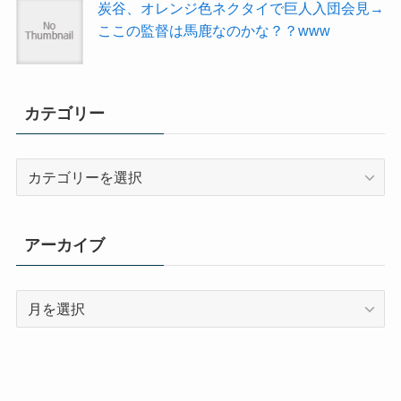
炭谷、オレンジ色ネクタイで巨人入団会見→
ここの監督は馬鹿なのかな？？www
カテゴリー
カ
テ
ゴ
リ
アーカイブ
ー
ア
ー
カ
イ
ブ