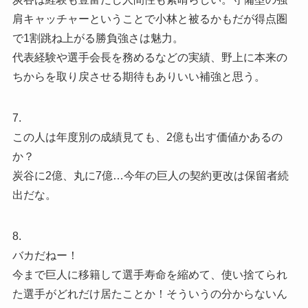
肩キャッチャーということで小林と被るかもだが得点圏
で1割跳ね上がる勝負強さは魅力。
代表経験や選手会長を務めるなどの実績、野上に本来の
ちからを取り戻させる期待もありいい補強と思う。
7.
この人は年度別の成績見ても、2億も出す価値かあるの
か？
炭谷に2億、丸に7億…今年の巨人の契約更改は保留者続
出だな。
8.
バカだねー！
今まで巨人に移籍して選手寿命を縮めて、使い捨てられ
た選手がどれだけ居たことか！そういうの分からないん