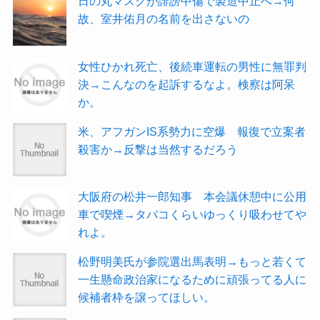
日の丸マスクが誹謗中傷で製造中止へ→何
故、室井佑月の名前を出さないの
女性ひかれ死亡、後続車運転の男性に無罪判
決→こんなのを起訴するなよ。検察は阿呆
か。
米、アフガンIS系勢力に空爆 報復で立案者
殺害か→反撃は当然するだろう
大阪府の松井一郎知事 本会議休憩中に公用
車で喫煙→タバコくらいゆっくり吸わせてや
れよ。
松野明美氏が参院選出馬表明→もっと若くて
一生懸命政治家になるために頑張ってる人に
候補者枠を譲ってほしい。