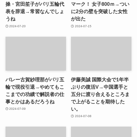
操・宮田笙子がパリ五輪代
マーク！ 女子800ｍ→つい
表を辞退→常習なんでしょ
に2分の壁を突破した女性
うね
が出た
2024-07-20
2024-07-15
バレー古賀紗理那がパリ五
伊藤美誠 国際大会で1年半
輪で現役引退→やめてもこ
ぶりの復活V→中国選手と
こまでの功績で解説者の仕
五分に渡り合えるところま
事とかはあるだろうね
で上がることを期待した
い。
2024-07-09
2024-07-08