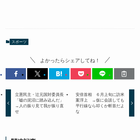
スポーツ
よかったらシェアしてね！
立憲民主・辻元国対委員長
安倍首相 ６月上旬に訪米
「嘘の泥沼に踏み込んだ」
案浮上 →仮に会談しても
→人の振り見て我が振り直
平行線なら叩くか斬首だよ
せ
な