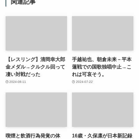
関連記事
【レスリング】清岡幸大郎
手越祐也、朝倉未来－平本
金メダル→クルクル回って
蓮戦での国歌独唱中止→こ
凄い対戦だった
れは可哀そう。
2024-08-11
2024-07-22
喫煙と飲酒行為発覚の体
16歳・久保凛が日本新記録