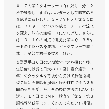
０－７の第２クオーター（Ｑ）残り１分１２
秒で登場し、まずはホルダーとして味方のＦ
Ｇ成功に貢献した。３－７で迎えた第３Ｑに
は、２１ヤードのパスを成功。チームの流れ
を変え、味方の逆転ＴＤにつなげた。さらに
は１０－１０の同点で迎えた第４Ｑ、３８ヤ
ードのＴＤパスを成功。ビッグプレーで勝ち
越し、笑顔で右手を突き上げた。
奥野選手は６日の定期戦でパスを投じた後、
無防備な状態で日大のＤＬ宮川泰介選手（３
年）のタックルを背後から受けて負傷退場。
翌７日に右膝軟骨損傷と腰の打撲で全治３週
間の診断を受けた。その後に左脚のしびれを
訴え、１４日にはＭＲＩ検査で「第２・第３
腰椎棘間靱帯（きょくかんじんたい）損傷」