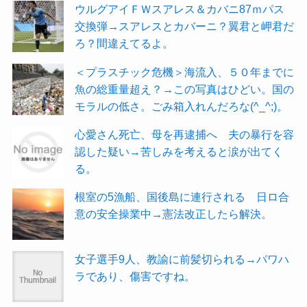
ウルグアイＦＷスアレス＆カバニ87ｍパス
交換弾→スアレスとカバーニ？翼君と岬君だ
ろ？間違えてるよ。
＜プラスチック危機＞海流入、５０年までに
魚の総重量超え？→この写真はひどい。国の
モラルの低さ。ごみ箱入れんだろな(^_^;)。
心愛さん死亡、母を再逮捕へ 夫の暴行を容
認した疑い→苦しみを考えると涙が出てく
る。
根室の5漁船、国後島に連行される 日ロ合
意の安全操業中→憲法改正したら解決。
女子選手9人、教諭に前髪切られる→パワハ
ラであり、傷害ですね。