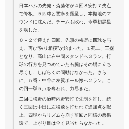
日本ハムの先発・斎藤佑が４回８安打７失点
で降板。５四球と悪癖を露呈し、本拠地のマ
ウンドに沈んだ。チームも敗れ、今季初黒星
を喫した。
０－２で迎えた四回。先頭の梅野に四球を与
え、再び“独り相撲”が始まった。１死二、三塁
となり、高山に右中間スタンドへ３ラン。打
球の行方を見つめていた右腕はその場に立ち
尽くし、しばらくの間動けなかった。さら
に、５番・中谷に左翼ポール際へ２ラン。こ
の回一挙５点を奪われ、力尽きた。
二回に梅野の適時内野安打で先制を許し、続
く三回は中田に左犠飛を打たれて追加点を献
上。四球からリズムを崩す前回と同様の悪循
環で、上がり目は全く見当たらなかった。