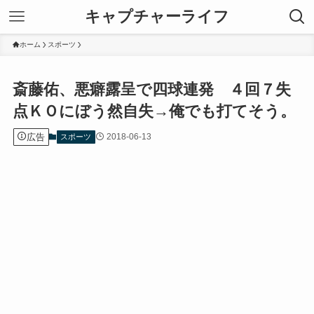
キャプチャーライフ
ホーム
スポーツ
斎藤佑、悪癖露呈で四球連発 ４回７失
点ＫＯにぼう然自失→俺でも打てそう。
広告
2018-06-13
スポーツ