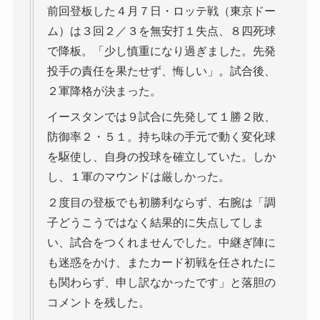
前回登板した４月７日・ロッテ戦（東京ドー
ム）は３回２／３を無安打１失点、８四死球
で降板。「少し慎重になり過ぎました。先発
投手の責任を果たせず、悔しい」。試合後、
２軍降格が決まった。
イースタンでは９試合に先発して１勝２敗、
防御率２・５１。持ち味の手元で動く変化球
を駆使し、自身の投球を確立していた。しか
し、１軍のマウンドは厳しかった。
２度目の登板でも初勝利ならず、右腕は「調
子どうこうではなく結果的に失点してしま
い、試合をつくれませんでした。中継ぎ陣に
も迷惑をかけ、またカード初戦を任されたに
も関わらず、申し訳なかったです」と落胆の
コメントを残した。