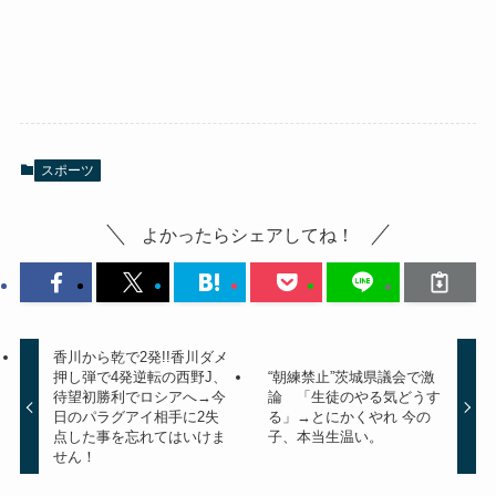
スポーツ
よかったらシェアしてね！
香川から乾で2発!!香川ダメ
押し弾で4発逆転の西野J、
“朝練禁止”茨城県議会で激
待望初勝利でロシアへ→今
論 「生徒のやる気どうす
日のパラグアイ相手に2失
る」→とにかくやれ 今の
点した事を忘れてはいけま
子、本当生温い。
せん！