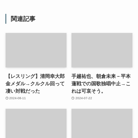
関連記事
【レスリング】清岡幸大郎
手越祐也、朝倉未来－平本
金メダル→クルクル回って
蓮戦での国歌独唱中止→こ
凄い対戦だった
れは可哀そう。
2024-08-11
2024-07-22