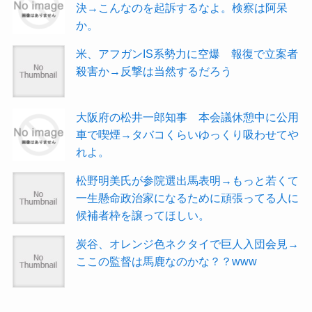
決→こんなのを起訴するなよ。検察は阿呆
か。
米、アフガンIS系勢力に空爆 報復で立案者
殺害か→反撃は当然するだろう
大阪府の松井一郎知事 本会議休憩中に公用
車で喫煙→タバコくらいゆっくり吸わせてや
れよ。
松野明美氏が参院選出馬表明→もっと若くて
一生懸命政治家になるために頑張ってる人に
候補者枠を譲ってほしい。
炭谷、オレンジ色ネクタイで巨人入団会見→
ここの監督は馬鹿なのかな？？www