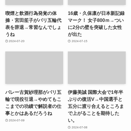
喫煙と飲酒行為発覚の体
16歳・久保凛が日本新記録
操・宮田笙子がパリ五輪代
マーク！ 女子800ｍ→つい
表を辞退→常習なんでしょ
に2分の壁を突破した女性
うね
が出た
2024-07-20
2024-07-15
バレー古賀紗理那がパリ五
伊藤美誠 国際大会で1年半
輪で現役引退→やめてもこ
ぶりの復活V→中国選手と
こまでの功績で解説者の仕
五分に渡り合えるところま
事とかはあるだろうね
で上がることを期待した
い。
2024-07-09
2024-07-08