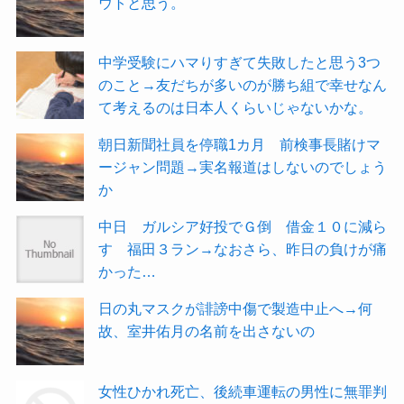
ウトと思う。
中学受験にハマりすぎて失敗したと思う3つ
のこと→友だちが多いのが勝ち組で幸せなん
て考えるのは日本人くらいじゃないかな。
朝日新聞社員を停職1カ月 前検事長賭けマ
ージャン問題→実名報道はしないのでしょう
か
中日 ガルシア好投でＧ倒 借金１０に減ら
す 福田３ラン→なおさら、昨日の負けが痛
かった…
日の丸マスクが誹謗中傷で製造中止へ→何
故、室井佑月の名前を出さないの
女性ひかれ死亡、後続車運転の男性に無罪判