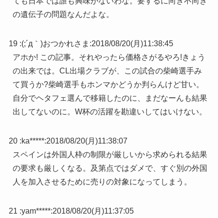
ても日本では誰も興味がないわな。要するに向き不向き
の遺伝子の問題なんだよな。
19 :
(;´д｀)おつかれさま
:
2018/08/20(月)11:38:45
アホか! この記事。それやったら価格さがるやろ!きょう
の出来では。CL出場クラブが、この試合の柴崎選手み
て買うか?柴崎選手もホンマかどうか判らんけど甘い。
自分でヘタフェ選んで移籍したのに、まだなーんも結果
出してないのに。W杯の活躍を勘違いしてはいけない。
20 :
ka*****
:
2018/08/20(月)11:38:07
スペインは外国人枠の制限が厳しいから求められる結果
の要求も厳しくなる。及第点ではダメで、すぐ別の外国
人を加入させるために売りの対象になってしまう。
21 :
yam*****
:
2018/08/20(月)11:37:05