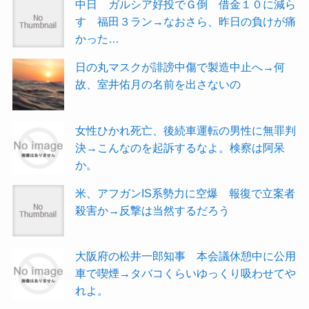
中日 ガルシア好投でＧ倒 借金１０に減ら
す 福田３ラン→なおさら、昨日の負けが痛
かった…
日の丸マスクが誹謗中傷で製造中止へ→何
故、室井佑月の名前を出さないの
女性ひかれ死亡、後続車運転の男性に無罪判
決→こんなのを起訴するなよ。検察は阿呆
か。
米、アフガンIS系勢力に空爆 報復で立案者
殺害か→反撃は当然するだろう
大阪府の松井一郎知事 本会議休憩中に公用
車で喫煙→タバコくらいゆっくり吸わせてや
れよ。