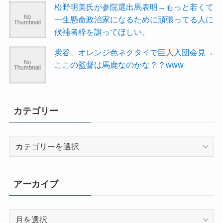
松野明美氏が参院選出馬表明→もっと若くて
一生懸命政治家になるために頑張ってる人に
候補者枠を譲ってほしい。
炭谷、オレンジ色ネクタイで巨人入団会見→
ここの監督は馬鹿なのかな？？www
カテゴリー
カ
テ
ゴ
リ
アーカイブ
ー
ア