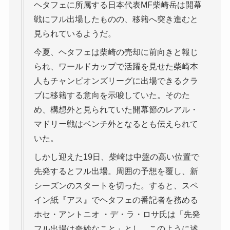
ヘタフェに所属する日本代表MF柴崎岳は開幕
戦にフル出場したものの、移籍へ突き進むと
見られているようだ。
今夏、ヘタフェは柴崎の売却に前向きと報じ
られ、ワールドカップで活躍を見せた柴崎本
人もチャンピオンズリーグに出場できるクラ
ブに移籍する意向を示唆していた。そのた
め、構想外と見られていた開幕節のレアル・
マドリー戦はベンチ外となるとも伝えられて
いた。
しかし迎えた19日、柴崎は中盤の高い位置で
先発するとフル出場。周囲の予想を覆し、新
シーズンのスタートを切った。すると、スペ
イン紙『アス』でヘタフェの番記者を務める
ホセ・アントニオ ・デ・ラ・ロサ氏は「先発
フル出場は奇妙なこと」とし、このように述