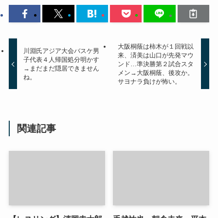
大阪桐蔭は柿木が１回戦以
川淵氏アジア大会バスケ男
来、済美は山口が先発マウ
子代表４人帰国処分明かす
ンド…準決勝第２試合スタ
→まだまだ隠居できません
メン→大阪桐蔭、後攻か。
ね。
サヨナラ負けが怖い。
関連記事