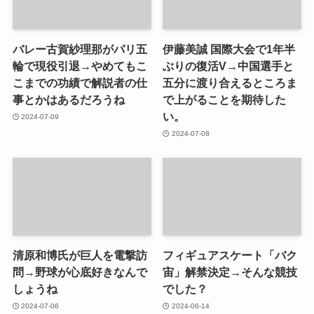
バレー古賀紗理那がパリ五
伊藤美誠 国際大会で1年半
輪で現役引退→やめてもこ
ぶりの復活V→中国選手と
こまでの功績で解説者の仕
五分に渡り合えるところま
事とかはあるだろうね
で上がることを期待した
い。
2024-07-09
2024-07-08
清原和博氏が巨人を電撃訪
フィギュアスケート「バク
問→野球が心底好きなんで
宙」解禁決定→そんな競技
しょうね
でした？
2024-07-06
2024-06-14