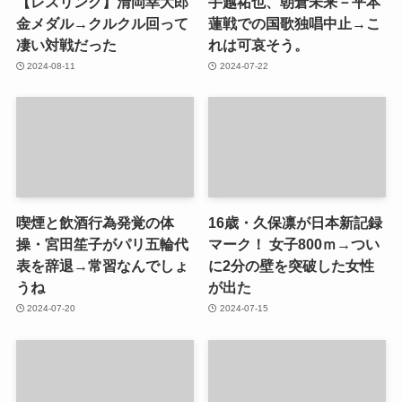
【レスリング】清岡幸大郎
手越祐也、朝倉未来－平本
金メダル→クルクル回って
蓮戦での国歌独唱中止→こ
凄い対戦だった
れは可哀そう。
2024-08-11
2024-07-22
喫煙と飲酒行為発覚の体
16歳・久保凛が日本新記録
操・宮田笙子がパリ五輪代
マーク！ 女子800ｍ→つい
表を辞退→常習なんでしょ
に2分の壁を突破した女性
うね
が出た
2024-07-20
2024-07-15