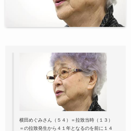
横田めぐみさん（５４）＝拉致当時（１３）
＝の拉致発生から４１年となるのを前に１４