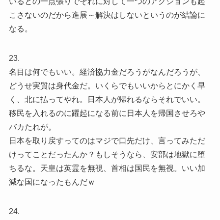
いるとの一点張りでそれに対して一つのアクションも起
こさないのだから進展～解決はしないというのが結論に
なる。
23.
名目は何でもいい。経済協力金だろうがなんだろうが、
どうせ実質は身代金だ。いくらでもいいからとにかく早
く、北に払ってやれ。日本人が帰れるならそれでいい。
移民を入れるのに躍起になる前に日本人を帰国させろや
バカたれが。
日本を取り戻すってのはマジで口先だけ、言ってみただ
けってことだったんか？もしそうなら、安部は地獄に堕
ちるな。天皇は英霊を無視、首相は国民を無視。いい加
減な国になったもんだｗ
24.