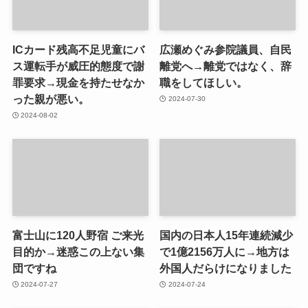
ICカード残高不足児童にバ
広瀬めぐみ参院議員、自民
ス運転手が威圧的態度で謝
離党へ→離党ではなく、辞
罪要求→現金を持たせなか
職をしてほしい。
った親が悪い。
2024-07-30
2024-08-02
富士山に120人野宿 ご来光
国内の日本人15年連続減少
目的か→迷惑この上ない集
で1億2156万人に→地方は
団ですね
外国人だらけになりました
2024-07-27
2024-07-24