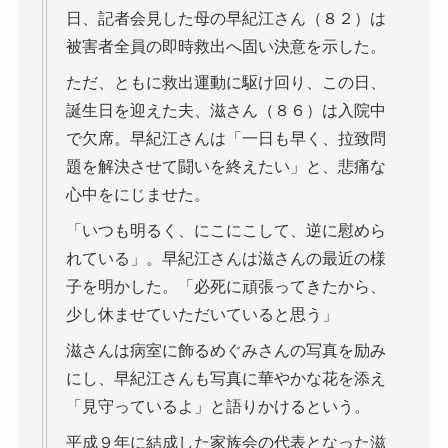
日、記者会見した母の早紀江さん（８２）は
被害者全員の即時救出へ固い決意を示した。
ただ、ともに救出運動に駆け回り、この日、
誕生日を迎えた夫、滋さん（８６）は入院中
で欠席。早紀江さんは「一日も早く、拉致問
題を解決させて闘いを終えたい」と、悲痛な
心中をにじませた。
「いつも明るく、にこにこして、逆に慰めら
れている」。早紀江さんは滋さんの最近の様
子を明かした。「必死に頑張ってきたから、
少し休ませていただいていると思う」
滋さんは病室に飾るめぐみさんの写真を励み
にし、早紀江さんも写真に華やかな花を添え
「見守っているよ」と語りかけるという。
平成９年に結成した家族会の代表となった滋