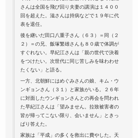
さんは全国を飛び回り夫妻の講演は１４００
回を超えた。滋さんは持病などで１９年に代
表を退任。
後を継いだ田口八重子さん（６３）＝同（２
２）＝の兄、飯塚繁雄さんも８０歳で体調が
すぐれない。早紀江さんは「親の世代で決着
をつけたい。次世代に同じ苦しみを味わわせ
たくない」と語る。
一方、北朝鮮にはめぐみさんの娘、キム・ウ
ンギョンさん（３１）と家族がいる。２６年
に対面したウンギョンさんとの再会を問われ
た早紀江さんは「望みません。拉致被害者の
皆が帰ってこない限り、会いません」ときっ
ぱり答えた。
家族は「平成」の多くを救出に費やした。天