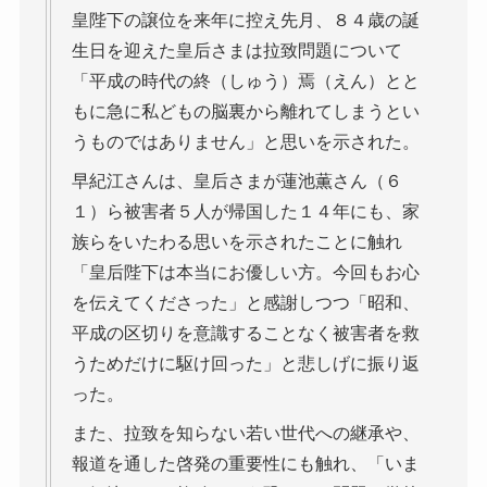
皇陛下の譲位を来年に控え先月、８４歳の誕
生日を迎えた皇后さまは拉致問題について
「平成の時代の終（しゅう）焉（えん）とと
もに急に私どもの脳裏から離れてしまうとい
うものではありません」と思いを示された。
早紀江さんは、皇后さまが蓮池薫さん（６
１）ら被害者５人が帰国した１４年にも、家
族らをいたわる思いを示されたことに触れ
「皇后陛下は本当にお優しい方。今回もお心
を伝えてくださった」と感謝しつつ「昭和、
平成の区切りを意識することなく被害者を救
うためだけに駆け回った」と悲しげに振り返
った。
また、拉致を知らない若い世代への継承や、
報道を通した啓発の重要性にも触れ、「いま