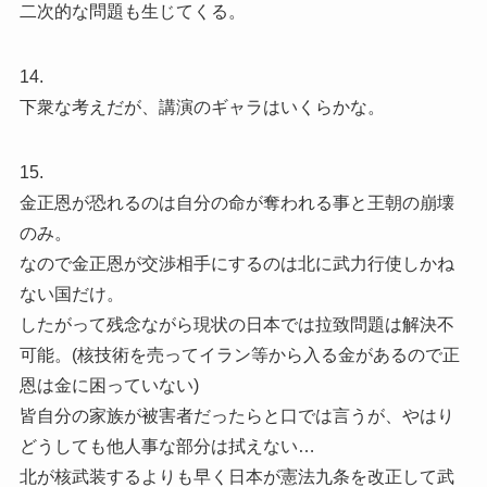
二次的な問題も生じてくる。
14.
下衆な考えだが、講演のギャラはいくらかな。
15.
金正恩が恐れるのは自分の命が奪われる事と王朝の崩壊
のみ。
なので金正恩が交渉相手にするのは北に武力行使しかね
ない国だけ。
したがって残念ながら現状の日本では拉致問題は解決不
可能。(核技術を売ってイラン等から入る金があるので正
恩は金に困っていない)
皆自分の家族が被害者だったらと口では言うが、やはり
どうしても他人事な部分は拭えない…
北が核武装するよりも早く日本が憲法九条を改正して武