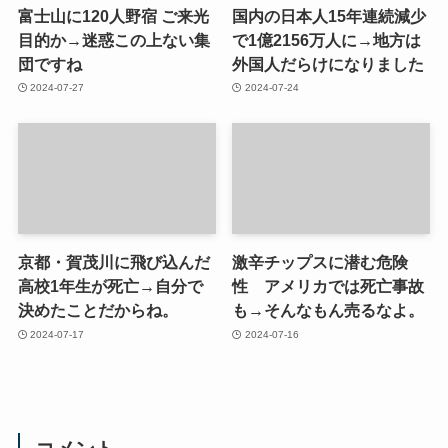
富士山に120人野宿 ご来光
国内の日本人15年連続減少
目的か→迷惑この上ない集
で1億2156万人に→地方は
団ですね
外国人だらけになりました
2024-07-27
2024-07-24
京都・賀茂川に飛び込んだ
激辛チップスに潜む危険
高校1年生が死亡→自分で
性 アメリカでは死亡事故
決めたことだからね。
も→そんなもん売るなよ。
2024-07-17
2024-07-16