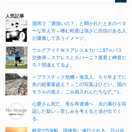
人気記事
酒席で「酒強いの？」と聞かれたときのベタ
ーな答え方→嗜む程度は強さに自信のある人
が謙遜して言うイメージ。
ウルグアイＦＷスアレス＆カバニ87ｍパス
交換弾→スアレスとカバーニ？翼君と岬君だ
ろ？間違えてるよ。
＜プラスチック危機＞海流入、５０年までに
魚の総重量超え？→この写真はひどい。国の
モラルの低さ。ごみ箱入れんだろな(^_^;)。
心愛さん死亡、母を再逮捕へ 夫の暴行を容
認した疑い→苦しみを考えると涙が出てく
る。
根室の5漁船、国後島に連行される 日ロ合