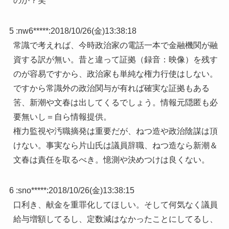
のか？笑
5 :
nw6*****
:
2018/10/26(金)13:38:18
常識で考えれば、今時政治家の電話一本で金融機関が融
資する訳が無い。昔と違って証拠（録音：映像）を残す
のが容易ですから、政治家も単純な権力行使はしない。
ですから常識外の政治関与が有れば確実な証拠もある
筈、新潮や文春は出してくるでしょう。情報元隠匿も必
要無いし＝自ら情報提供。
権力監視や汚職摘発は重要だが、ねつ造や政治陰謀は頂
けない。事実なら片山氏は議員辞職、ねつ造なら新潮＆
文春は責任を取るべき。憶測や決めつけは良くない。
6 :
sno*****
:
2018/10/26(金)13:38:15
口利き、献金を重罪化してほしい。そして何気なく議員
給与増額してるし、定数減はなかったことにしてるし、