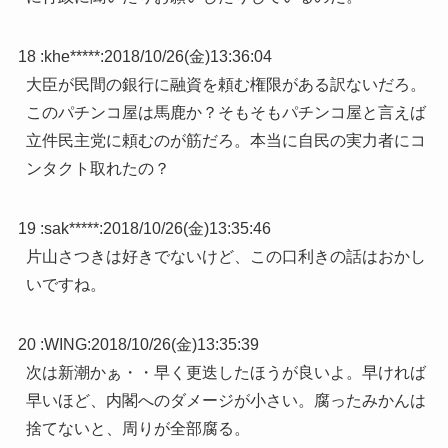
18 :
khe*****
:
2018/10/26(金)13:36:04
大臣が民間の銀行に融資を頼む権限がある訳ないだろ。
このパチンコ屋は馬鹿か？そもそもパチンコ屋と言えば
立件民主党に頼むのが筋だろ。本当に自民の実力者にコ
ンタクト取れたの？
19 :
sak*****
:
2018/10/26(金)13:35:46
片山さつきは好きでないけど、この口利きの話はおかし
いですね。
20 :
WING
:
2018/10/26(金)13:35:39
次は新潮かぁ・・早く更迭したほうが良いよ。早ければ
早いほど、内閣へのダメージが小さい。腐ったみかんは
捨てないと、周りが全部腐る。