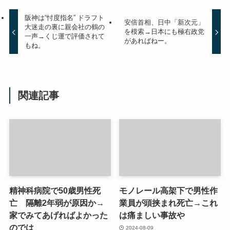
阪神は“忖度指名” ドラフト
安倍首相、日中「新次元」
大迷走の裏に親会社の鶴の
を模索→日本にも極右政党
一声→くじ運で評価されて
があればねー。
もね。
関連記事
精神科病院で50歳男性死
モノレール高架下で男性作
亡 隔離2年弱が原因か→
業員が頭挟まれ死亡→これ
家でみてあげればよかった
は痛ましい事故や
のでは
2024-08-09