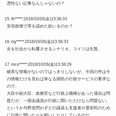
憑性ない記事なんじゃないの？
15 :
fri*****
:
2018/10/26(金)13:36:33
安倍政権で罪を認めた奴いるのか？
16 :
ng*****
:
2018/10/26(金)13:36:33
女を社会から転覆させるシナリオ。コイツは生贄。
17 :
mco*****
:
2018/10/26(金)13:36:29
確実な情報がないのではっきりしないが、今回の件は今
の情報だけを見れば単なる国民の行政サービスの要求な
ので、
大臣や副大臣、政務官など行政上職権があった場合は問
題だが、一国会議員が行政に聞いただけなら問題ない。
というか与野党問わずどの議員も支援者や選挙民のため
に行政に聞いたりお願いしたりしているのだ。