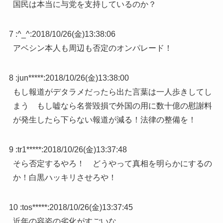
国民は本当に与党を支持しているのか？
7 :
^_^
:
2018/10/26(金)13:38:06
アベシン本人も周辺も否定のオンパレード！
8 :
jun*****
:
2018/10/26(金)13:38:00
もし報道がデタラメだったら出た言葉は一人歩きしてし
まう もし嘘なら名誉毀損で外国の用に数十億の慰謝料
が発生したら下らない報道が減る！法律の整備を！
9 :
tr1*****
:
2018/10/26(金)13:37:48
そら否定するやろ！ どうやって真相を明らかにするの
か！白黒ハッキリさせろや！
10 :
tos*****
:
2018/10/26(金)13:37:45
近年の容姿の劣化がすごいな …