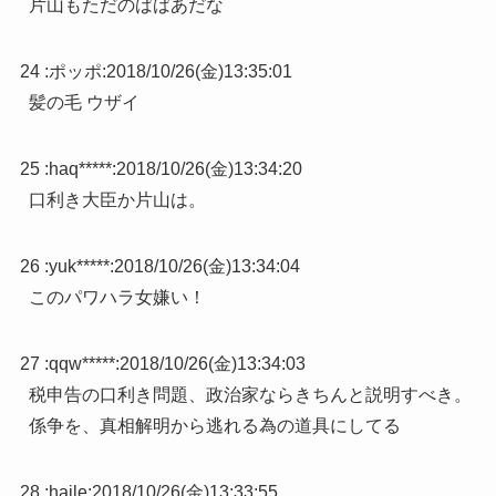
片山もただのばばあだな
24 :
ポッポ
:
2018/10/26(金)13:35:01
髪の毛 ウザイ
25 :
haq*****
:
2018/10/26(金)13:34:20
口利き大臣か片山は。
26 :
yuk*****
:
2018/10/26(金)13:34:04
このパワハラ女嫌い！
27 :
qqw*****
:
2018/10/26(金)13:34:03
税申告の口利き問題、政治家ならきちんと説明すべき。
係争を、真相解明から逃れる為の道具にしてる
28 :
haile
:
2018/10/26(金)13:33:55