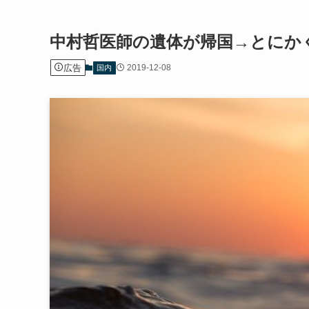
中村哲医師の遺体が帰国→とにか
広告
2019-12-08
国内