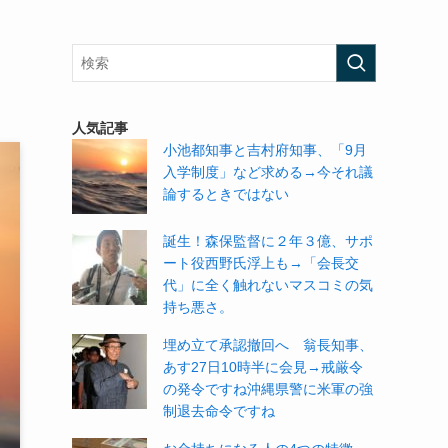
人気記事
小池都知事と吉村府知事、「9月
入学制度」など求める→今それ議
論するときではない
誕生！森保監督に２年３億、サポ
ート役西野氏浮上も→「会長交
代」に全く触れないマスコミの気
持ち悪さ。
埋め立て承認撤回へ 翁長知事、
あす27日10時半に会見→戒厳令
の発令ですね沖縄県警に米軍の強
制退去命令ですね