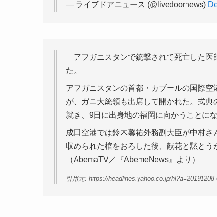
— ライブドアニュース (@livedoornews)
De
アフガニスタンで銃撃されて死亡した医師
た。
アフガニスタンの首都・カブールの国際空
が、ガニ大統領も出席して開かれた。式典
就き、9日に出身地の福岡に向かうことに
成田空港では鈴木馨祐外務副大臣が中村さ
収められた棺をおろした後、献花と黙とう
（AbemaTV／『AbemeNews』より）
引用元: https://headlines.yahoo.co.jp/hl?a=20191208