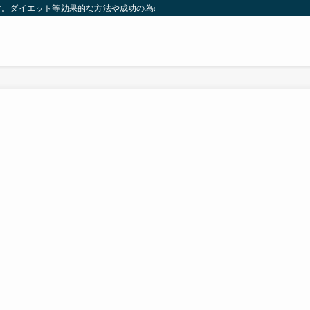
す。ダイエット等効果的な方法や成功の為の秘訣等。太ったり悩んでいる方々が簡