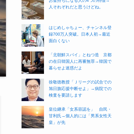
お金持ちになる人の4つの特徴→
人それぞれだと思うけどね。
はじめしゃちょー、チャンネル登
録700万人突破。日本人初→最近
面白くない
「北朝鮮スパイ」とねつ造 京都
の在日韓国人に再審無罪→韓国で
暮らせよ迷惑だよ
徐敬徳教授「Ｊリーグの試合での
旭日旗応援中断せよ」→病院での
検査を要請します
皇位継承「女系容認を」 自民・
甘利氏→個人的には「男系女性天
皇」が先