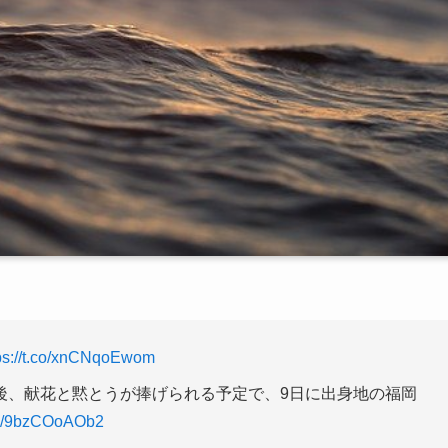
ps://t.co/xnCNqoEwom
後、献花と黙とうが捧げられる予定で、9日に出身地の福岡
com/9bzCOoAOb2