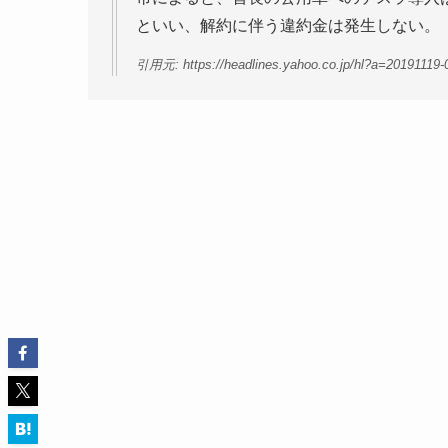
といい、解約に伴う違約金は発生しない。
引用元: https://headlines.yahoo.co.jp/hl?a=20191119