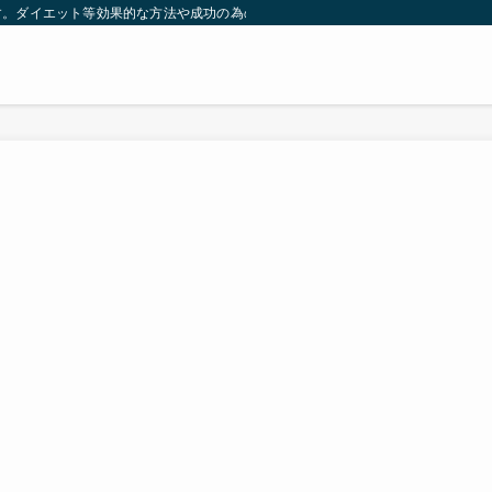
す。ダイエット等効果的な方法や成功の為の秘訣等。太ったり悩んでいる方々が簡