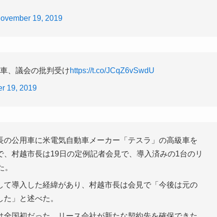
ovember 19, 2019
用車、議会の批判受け
https://t.co/JCqZ6vSwdU
r 19, 2019
長の公用車に米電気自動車メーカー「テスラ」の高級車を
、村越市長は19日の定例記者会見で、導入済みの1台のリ
た。
して導入した経緯があり、村越市長は会見で「今後は元の
した」と述べた。
は全国初だった。リース会社が新たな契約先を確保できた