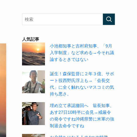
人気記事
小池都知事と吉村府知事、「9月
入学制度」など求める→今それ議
論するときではない
誕生！森保監督に２年３億、サポ
ート役西野氏浮上も→「会長交
代」に全く触れないマスコミの気
持ち悪さ。
埋め立て承認撤回へ 翁長知事、
あす27日10時半に会見→戒厳令
の発令ですね沖縄県警に米軍の強
制退去命令ですね