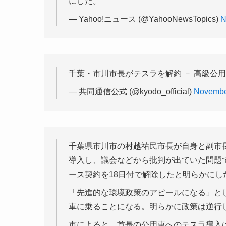
にした。
— Yahoo!ニュース (@YahooNewsTopics)
N
千葉・市川市長がテスラを解約 － 高級公
— 共同通信公式 (@kyodo_official)
Novembe
千葉県市川市の村越祐民市長が自身と副市
導入し、議会などから批判が出ていた問題で
ース契約を18日付で解除したと明らかにし
「先進的な環境政策のアピールになる」と
車に乗ることになる。明らかに政策は逆行
市によると、首長の公用車へのテスラ導入