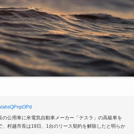
t.co/ahsQPnpOPd
長の公用車に米電気自動車メーカー「テスラ」の高級車を
、村越市長は19日、1台のリース契約を解除したと明らか