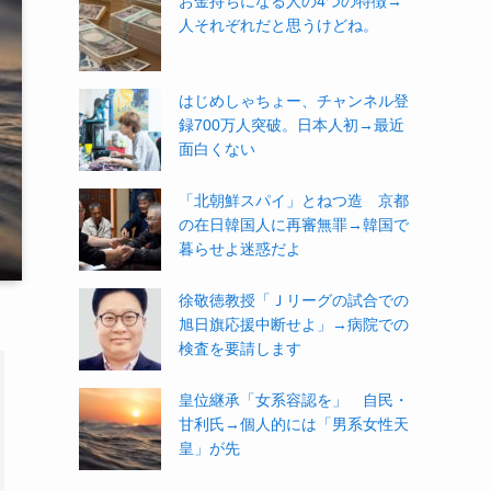
お金持ちになる人の4つの特徴→
人それぞれだと思うけどね。
はじめしゃちょー、チャンネル登
録700万人突破。日本人初→最近
面白くない
「北朝鮮スパイ」とねつ造 京都
の在日韓国人に再審無罪→韓国で
暮らせよ迷惑だよ
徐敬徳教授「Ｊリーグの試合での
旭日旗応援中断せよ」→病院での
検査を要請します
皇位継承「女系容認を」 自民・
甘利氏→個人的には「男系女性天
皇」が先