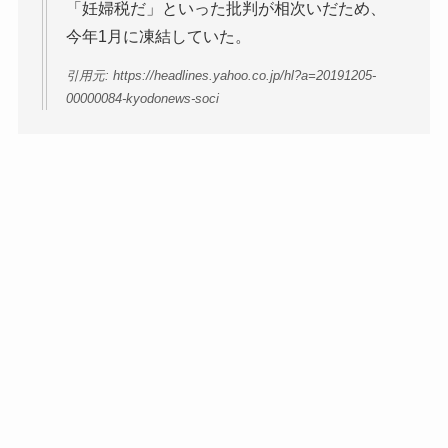
「妊婦税だ」といった批判が相次いだため、
今年1月に凍結していた。
引用元: https://headlines.yahoo.co.jp/hl?a=20191205-
00000084-kyodonews-soci