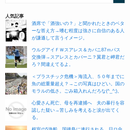
人気記事
酒席で「酒強いの？」と聞かれたときのベタ
ーな答え方→嗜む程度は強さに自信のある人
が謙遜して言うイメージ。
ウルグアイＦＷスアレス＆カバニ87ｍパス
交換弾→スアレスとカバーニ？翼君と岬君だ
ろ？間違えてるよ。
＜プラスチック危機＞海流入、５０年までに
魚の総重量超え？→この写真はひどい。国の
モラルの低さ。ごみ箱入れんだろな(^_^;)。
心愛さん死亡、母を再逮捕へ 夫の暴行を容
認した疑い→苦しみを考えると涙が出てく
る。
根室の5漁船、国後島に連行される 日ロ合