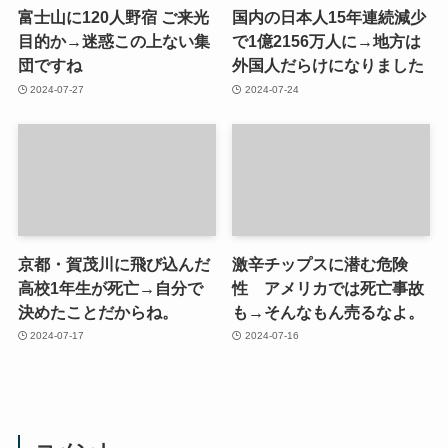
富士山に120人野宿 ご来光
国内の日本人15年連続減少
目的か→迷惑この上ない集
で1億2156万人に→地方は
団ですね
外国人だらけになりました
2024-07-27
2024-07-24
京都・賀茂川に飛び込んだ
激辛チップスに潜む危険
高校1年生が死亡→自分で
性 アメリカでは死亡事故
決めたことだからね。
も→そんなもん売るなよ。
2024-07-17
2024-07-16