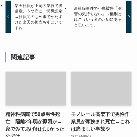
楽天社員が上司の暴行で後
新幹線事件で小島被告「謝
遺症、うつ病に 労災認定
罪の気持ちない」→極刑と
→社員間のもめ事でかたず
はこういう者のためにある
けた楽天の担当もすごいで
と思います。
すね
関連記事
精神科病院で50歳男性死
モノレール高架下で男性作
亡 隔離2年弱が原因か→
業員が頭挟まれ死亡→これ
家でみてあげればよかった
は痛ましい事故や
のでは
2024-08-09