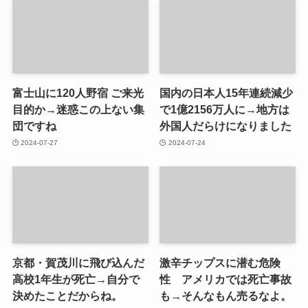
富士山に120人野宿 ご来光
国内の日本人15年連続減少
目的か→迷惑この上ない集
で1億2156万人に→地方は
団ですね
外国人だらけになりました
2024-07-27
2024-07-24
京都・賀茂川に飛び込んだ
激辛チップスに潜む危険
高校1年生が死亡→自分で
性 アメリカでは死亡事故
決めたことだからね。
も→そんなもん売るなよ。