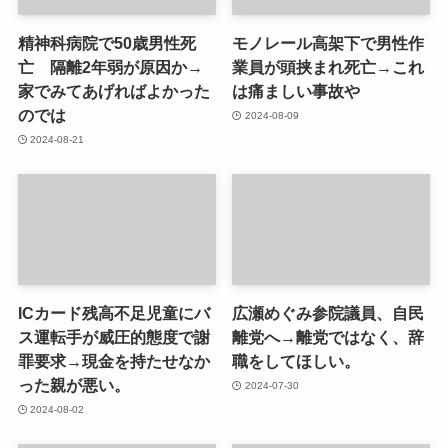
精神科病院で50歳男性死
モノレール高架下で男性作
亡 隔離2年弱が原因か→
業員が頭挟まれ死亡→これ
家でみてあげればよかった
は痛ましい事故や
のでは
2024-08-09
2024-08-21
ICカード残高不足児童にバ
広瀬めぐみ参院議員、自民
ス運転手が威圧的態度で謝
離党へ→離党ではなく、辞
罪要求→現金を持たせなか
職をしてほしい。
った親が悪い。
2024-07-30
2024-08-02