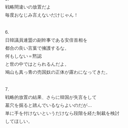
戦略間違いの放置だよ
毎度おなじみ言えないだけじゃん！
6.
日韓議員連盟の副幹事である安倍首相を
都合の良い言葉で擁護するな。
何もしない＝黙認
と世の中ではとられるんだよ。
鳩山も真っ青の売国奴の正体が露わになってきた。
7.
戦略的放置の結果、さらに韓国が失言をして
墓穴を掘ると踏んでいるならよいのだが…
単に手を付けないというだけなら段階を経た制裁を検討
してほしい。