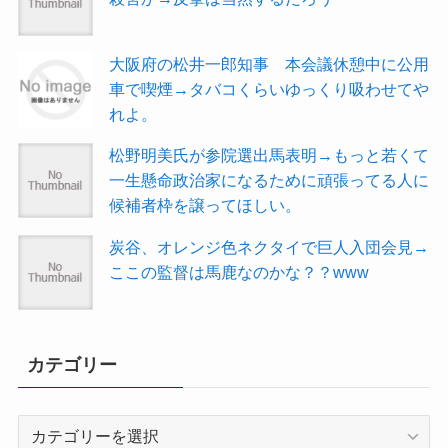
大阪府の松井一郎知事 本会議休憩中に公用
車で喫煙→タバコくらいゆっくり吸わせてや
れよ。
松野明美氏が参院選出馬表明→もっと若くて
一生懸命政治家になるために頑張ってる人に
候補者枠を譲ってほしい。
炭谷、オレンジ色ネクタイで巨人入団会見→
ここの監督は馬鹿なのかな？？www
カテゴリー
カ