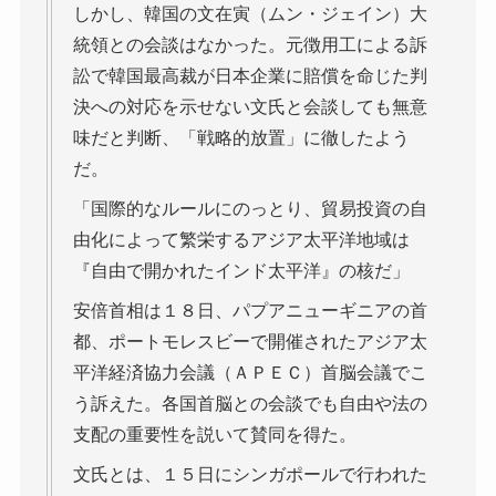
しかし、韓国の文在寅（ムン・ジェイン）大
統領との会談はなかった。元徴用工による訴
訟で韓国最高裁が日本企業に賠償を命じた判
決への対応を示せない文氏と会談しても無意
味だと判断、「戦略的放置」に徹したよう
だ。
「国際的なルールにのっとり、貿易投資の自
由化によって繁栄するアジア太平洋地域は
『自由で開かれたインド太平洋』の核だ」
安倍首相は１８日、パプアニューギニアの首
都、ポートモレスビーで開催されたアジア太
平洋経済協力会議（ＡＰＥＣ）首脳会議でこ
う訴えた。各国首脳との会談でも自由や法の
支配の重要性を説いて賛同を得た。
文氏とは、１５日にシンガポールで行われた