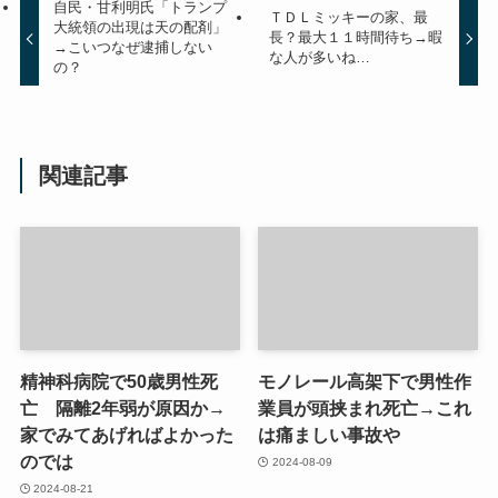
自民・甘利明氏「トランプ
ＴＤＬミッキーの家、最
大統領の出現は天の配剤」
長？最大１１時間待ち→暇
→こいつなぜ逮捕しない
な人が多いね…
の？
関連記事
精神科病院で50歳男性死
モノレール高架下で男性作
亡 隔離2年弱が原因か→
業員が頭挟まれ死亡→これ
家でみてあげればよかった
は痛ましい事故や
のでは
2024-08-09
2024-08-21