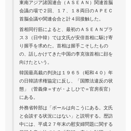
東南アジア諸国連合（ＡＳＥＡＮ）関連首脳
会議の場で２回、１７、１８両日のＡＰＥＣ
首脳会議や関連会合と計４回接触した。
首相同行筋によると、最初のＡＳＥＡＮプラ
ス３（日中韓）では文氏が安倍首相に駆け寄
り握手を求めた。首相は握手こそしたもの
の、話しかけてきた中国の李克強首相に顔を
向けたという。
韓国最高裁の判決は１９６５（昭和４０）年
の日韓請求権協定に反し、「国際法違反の状
態」（菅義偉＝すが・よしひで＝官房長官）
にある。
外務省幹部は「ボールは向こうにある。文氏
と会談する状況にはない」と説明する。歴訪
中には、平成２７年末の慰安婦問題に関する