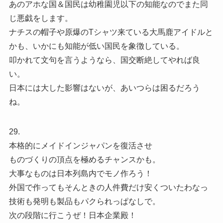
あのアホな国＆国民は幼稚園児以下の知能なのでまた同
じ悪戯をします。
ナチスの帽子や原爆のTシャツ来ている大馬鹿アイドルと
かも、いかにも知能が低い国民を象徴している。
叩かれて文句を言うようなら、国交断絶してやれば良
い。
日本には大した影響はないが、あいつらは困るだろう
ね。
29.
本格的にメイドインジャパンを復活させ
ものづくりの頂点を極めるチャンスかも。
大事なものは日本列島内でモノ作ろう！
外国で作ってもそんときの人件費だけ安くついたわなっ
技術も発明も製品もパクられっぱなしで。
次の段階に行こうぜ！日本企業殿！