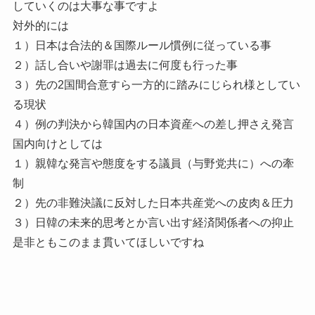
していくのは大事な事ですよ
対外的には
１）日本は合法的＆国際ルール慣例に従っている事
２）話し合いや謝罪は過去に何度も行った事
３）先の2国間合意すら一方的に踏みにじられ様としてい
る現状
４）例の判決から韓国内の日本資産への差し押さえ発言
国内向けとしては
１）親韓な発言や態度をする議員（与野党共に）への牽
制
２）先の非難決議に反対した日本共産党への皮肉＆圧力
３）日韓の未来的思考とか言い出す経済関係者への抑止
是非ともこのまま貫いてほしいですね