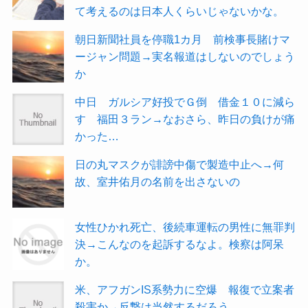
て考えるのは日本人くらいじゃないかな。
朝日新聞社員を停職1カ月 前検事長賭けマ
ージャン問題→実名報道はしないのでしょう
か
中日 ガルシア好投でＧ倒 借金１０に減ら
す 福田３ラン→なおさら、昨日の負けが痛
かった…
日の丸マスクが誹謗中傷で製造中止へ→何
故、室井佑月の名前を出さないの
女性ひかれ死亡、後続車運転の男性に無罪判
決→こんなのを起訴するなよ。検察は阿呆
か。
米、アフガンIS系勢力に空爆 報復で立案者
殺害か→反撃は当然するだろう