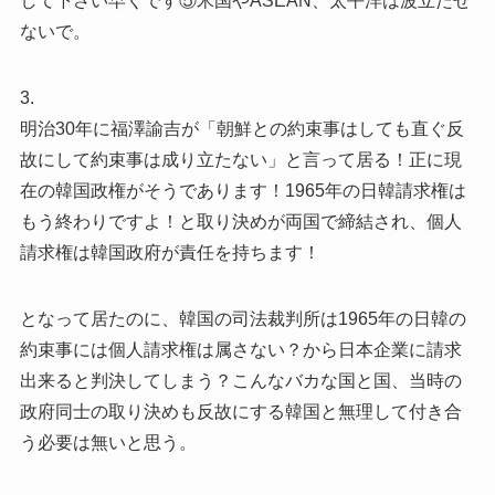
して下さい早くです⑤米国やASEAN、太平洋は波立たせ
ないで。
3.
明治30年に福澤諭吉が「朝鮮との約束事はしても直ぐ反
故にして約束事は成り立たない」と言って居る！正に現
在の韓国政権がそうであります！1965年の日韓請求権は
もう終わりですよ！と取り決めが両国で締結され、個人
請求権は韓国政府が責任を持ちます！
となって居たのに、韓国の司法裁判所は1965年の日韓の
約束事には個人請求権は属さない？から日本企業に請求
出来ると判決してしまう？こんなバカな国と国、当時の
政府同士の取り決めも反故にする韓国と無理して付き合
う必要は無いと思う。