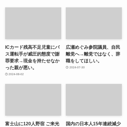
ICカード残高不足児童にバ
広瀬めぐみ参院議員、自民
ス運転手が威圧的態度で謝
離党へ→離党ではなく、辞
罪要求→現金を持たせなか
職をしてほしい。
った親が悪い。
2024-07-30
2024-08-02
富士山に120人野宿 ご来光
国内の日本人15年連続減少