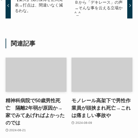
Ｂから「デキレース」の声
表→打点は、間違いなく減
→そんな事を云える立場か
るわな。
^_^
関連記事
精神科病院で50歳男性死
モノレール高架下で男性作
亡 隔離2年弱が原因か→
業員が頭挟まれ死亡→これ
家でみてあげればよかった
は痛ましい事故や
のでは
2024-08-09
2024-08-21