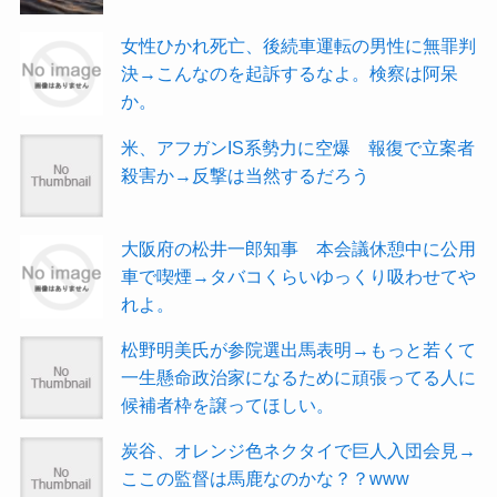
女性ひかれ死亡、後続車運転の男性に無罪判
決→こんなのを起訴するなよ。検察は阿呆
か。
米、アフガンIS系勢力に空爆 報復で立案者
殺害か→反撃は当然するだろう
大阪府の松井一郎知事 本会議休憩中に公用
車で喫煙→タバコくらいゆっくり吸わせてや
れよ。
松野明美氏が参院選出馬表明→もっと若くて
一生懸命政治家になるために頑張ってる人に
候補者枠を譲ってほしい。
炭谷、オレンジ色ネクタイで巨人入団会見→
ここの監督は馬鹿なのかな？？www