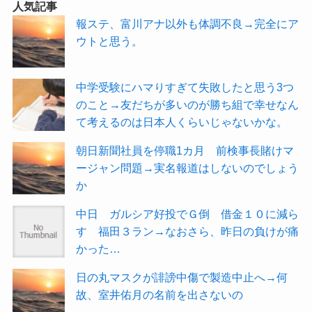
人気記事
報ステ、富川アナ以外も体調不良→完全にア
ウトと思う。
中学受験にハマりすぎて失敗したと思う3つ
のこと→友だちが多いのが勝ち組で幸せなん
て考えるのは日本人くらいじゃないかな。
朝日新聞社員を停職1カ月 前検事長賭けマ
ージャン問題→実名報道はしないのでしょう
か
中日 ガルシア好投でＧ倒 借金１０に減ら
す 福田３ラン→なおさら、昨日の負けが痛
かった…
日の丸マスクが誹謗中傷で製造中止へ→何
故、室井佑月の名前を出さないの