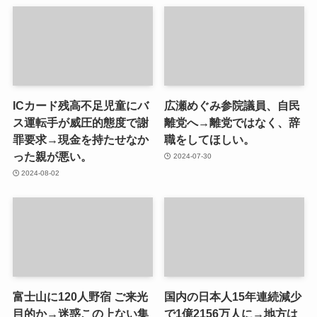
ICカード残高不足児童にバ
広瀬めぐみ参院議員、自民
ス運転手が威圧的態度で謝
離党へ→離党ではなく、辞
罪要求→現金を持たせなか
職をしてほしい。
った親が悪い。
2024-07-30
2024-08-02
富士山に120人野宿 ご来光
国内の日本人15年連続減少
目的か→迷惑この上ない集
で1億2156万人に→地方は