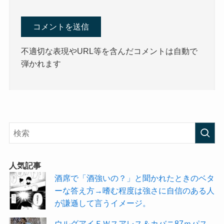
不適切な表現やURL等を含んだコメントは自動で
弾かれます
人気記事
酒席で「酒強いの？」と聞かれたときのベタ
ーな答え方→嗜む程度は強さに自信のある人
が謙遜して言うイメージ。
ウルグアイＦＷスアレス＆カバニ87ｍパス