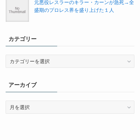
元悪役レスラーのキラー・カーンが急死→全
盛期のプロレス界を盛り上げた１人
カテゴリー
カ
テ
ゴ
リ
アーカイブ
ー
ア
ー
カ
イ
ブ