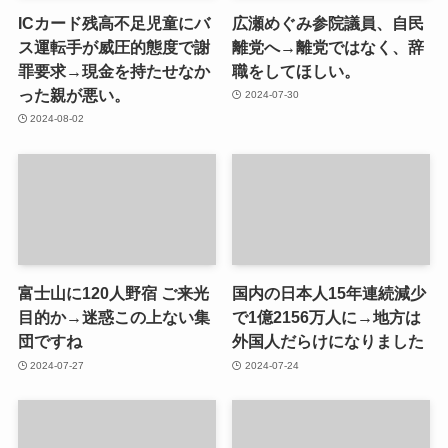
ICカード残高不足児童にバ
広瀬めぐみ参院議員、自民
ス運転手が威圧的態度で謝
離党へ→離党ではなく、辞
罪要求→現金を持たせなか
職をしてほしい。
った親が悪い。
2024-07-30
2024-08-02
富士山に120人野宿 ご来光
国内の日本人15年連続減少
目的か→迷惑この上ない集
で1億2156万人に→地方は
団ですね
外国人だらけになりました
2024-07-27
2024-07-24