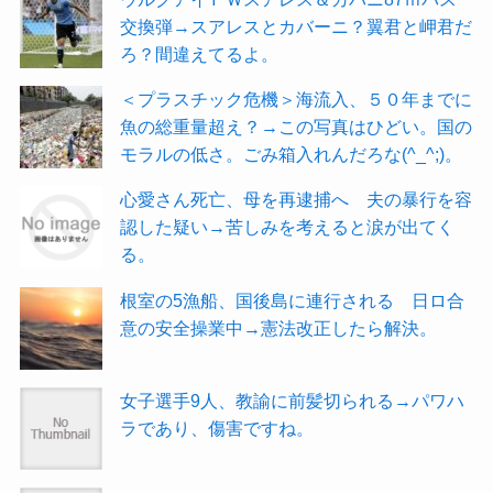
交換弾→スアレスとカバーニ？翼君と岬君だ
ろ？間違えてるよ。
＜プラスチック危機＞海流入、５０年までに
魚の総重量超え？→この写真はひどい。国の
モラルの低さ。ごみ箱入れんだろな(^_^;)。
心愛さん死亡、母を再逮捕へ 夫の暴行を容
認した疑い→苦しみを考えると涙が出てく
る。
根室の5漁船、国後島に連行される 日ロ合
意の安全操業中→憲法改正したら解決。
女子選手9人、教諭に前髪切られる→パワハ
ラであり、傷害ですね。