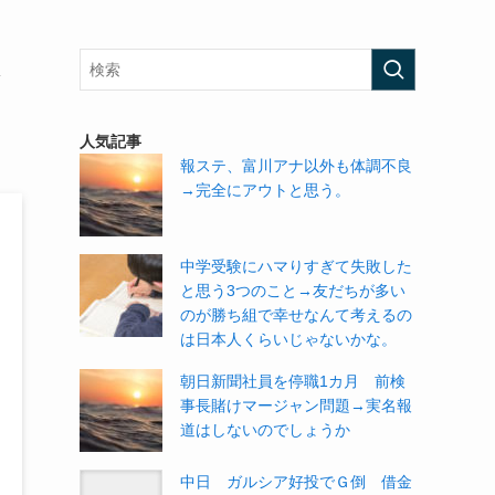
人気記事
報ステ、富川アナ以外も体調不良
→完全にアウトと思う。
中学受験にハマりすぎて失敗した
と思う3つのこと→友だちが多い
のが勝ち組で幸せなんて考えるの
は日本人くらいじゃないかな。
朝日新聞社員を停職1カ月 前検
事長賭けマージャン問題→実名報
道はしないのでしょうか
中日 ガルシア好投でＧ倒 借金