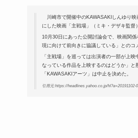
川崎市で開催中のKAWASAKIしんゆり
にした映画「主戦場」（ミキ・デザキ監督
10月30日にあった公開討論会で、映画関
現に向けて前向きに協議している」とのコ
「主戦場」を巡っては出演者の一部が上映
なっている作品を上映するのはどうか」と
「KAWASAKIアーツ」は中止を決めた。
引用元:https://headlines.yahoo.co.jp/hl?a=20191102-