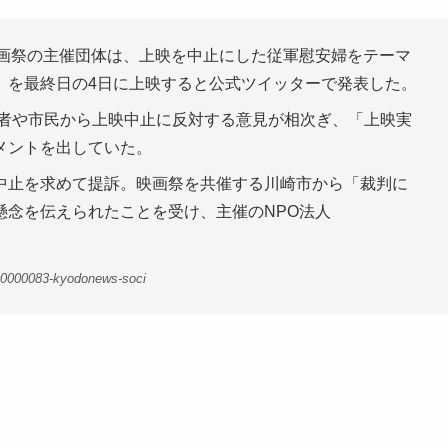
映画祭の主催団体は、上映を中止にした従軍慰安婦をテーマ
）を最終日の4日に上映すると公式ツイッターで発表した。
係者や市民から上映中止に反対する意見が相次ぎ、「上映実
メントを出していた。
中止を求めて提訴。映画祭を共催する川崎市から「裁判に
懸念を伝えられたことを受け、主催のNPO法人
00000083-kyodonews-soci