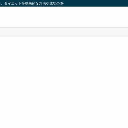
す。ダイエット等効果的な方法や成功の為の秘訣等。太ったり悩んでいる方々が簡