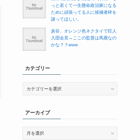
っと若くて一生懸命政治家になる
ために頑張ってる人に候補者枠を
譲ってほしい。
炭谷、オレンジ色ネクタイで巨人
入団会見→ここの監督は馬鹿なの
かな？？www
カテゴリー
カ
テ
ゴ
リ
アーカイブ
ー
ア
ー