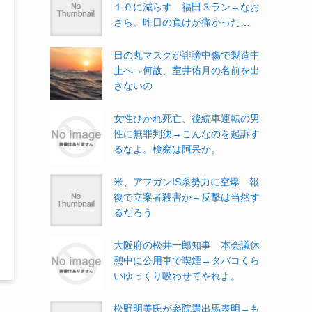
１０に減らす 福田３ラン→なお
さら、昨日の負けが痛かった…
日の丸マスクが誹謗中傷で製造中
止へ→何故、室井佑月の名前を出
さないの
女性ひかれ死亡、後続車運転の男
性に無罪判決→こんなのを起訴す
るなよ。検察は阿呆か。
米、アフガンIS系勢力に空爆 報
復で立案者殺害か→反撃は当然す
るだろう
大阪府の松井一郎知事 本会議休
憩中に公用車で喫煙→タバコくら
いゆっくり吸わせてやれよ。
松野明美氏が参院選出馬表明→も