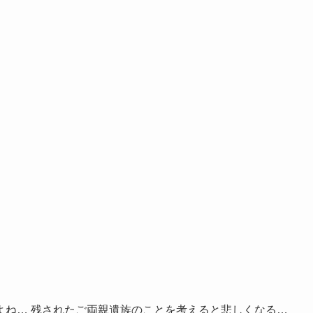
。
よね… 残されたご両親遺族のことを考えると悲しくなる…