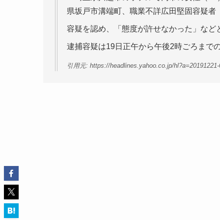
県坂戸市溝端町、職業不詳広田堅固容疑者（
容疑を認め、「態度が許せなかった」など
逮捕容疑は19日正午から午後2時ごろまで
引用元: https://headlines.yahoo.co.jp/hl?a=20191221-0