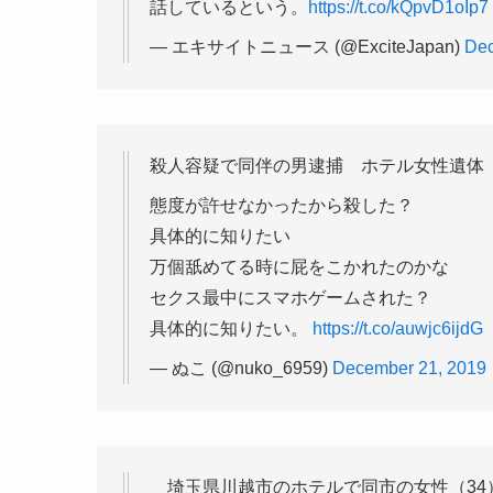
話しているという。
https://t.co/kQpvD1oIp7
— エキサイトニュース (@ExciteJapan)
Dec
殺人容疑で同伴の男逮捕 ホテル女性遺体
態度が許せなかったから殺した？
具体的に知りたい
万個舐めてる時に屁をこかれたのかな
セクス最中にスマホゲームされた？
具体的に知りたい。
https://t.co/auwjc6ijdG
— ぬこ (@nuko_6959)
December 21, 2019
埼玉県川越市のホテルで同市の女性（34