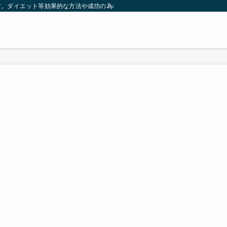
す。ダイエット等効果的な方法や成功の為の秘訣等。太ったり悩んでいる方々が簡