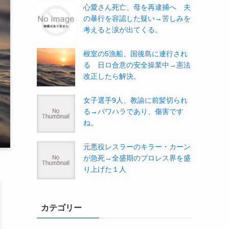
心愛さん死亡、母を再逮捕へ 夫
の暴行を容認した疑い→苦しみを
考えると涙が出てくる。
根室の5漁船、国後島に連行され
る 日ロ合意の安全操業中→憲法
改正したら解決。
女子選手9人、教諭に前髪切られ
る→パワハラであり、傷害です
ね。
元悪役レスラーのキラー・カーン
が急死→全盛期のプロレス界を盛
り上げた１人
カテゴリー