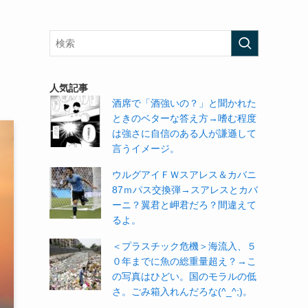
と
人気記事
酒席で「酒強いの？」と聞かれた
ときのベターな答え方→嗜む程度
は強さに自信のある人が謙遜して
言うイメージ。
ウルグアイＦＷスアレス＆カバニ
87ｍパス交換弾→スアレスとカバ
ーニ？翼君と岬君だろ？間違えて
るよ。
＜プラスチック危機＞海流入、５
０年までに魚の総重量超え？→こ
の写真はひどい。国のモラルの低
さ。ごみ箱入れんだろな(^_^;)。