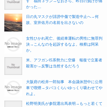
す 福田３ラン→なおさら、昨日の負けが痛
かった…
日の丸マスクが誹謗中傷で製造中止へ→何
故、室井佑月の名前を出さないの
女性ひかれ死亡、後続車運転の男性に無罪判
決→こんなのを起訴するなよ。検察は阿呆
か。
米、アフガンIS系勢力に空爆 報復で立案者
殺害か→反撃は当然するだろう
大阪府の松井一郎知事 本会議休憩中に公用
車で喫煙→タバコくらいゆっくり吸わせてや
れよ。
松野明美氏が参院選出馬表明→もっと若くて