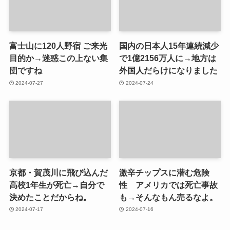
富士山に120人野宿 ご来光
国内の日本人15年連続減少
目的か→迷惑この上ない集
で1億2156万人に→地方は
団ですね
外国人だらけになりました
2024-07-27
2024-07-24
京都・賀茂川に飛び込んだ
激辛チップスに潜む危険
高校1年生が死亡→自分で
性 アメリカでは死亡事故
決めたことだからね。
も→そんなもん売るなよ。
2024-07-17
2024-07-16