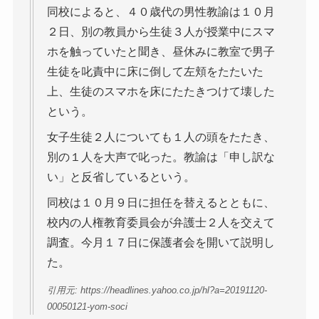
同校によると、４０歳代の男性教諭は１０月
２日、別の教員から生徒３人が授業中にスマ
ホを触っていたと聞き、昼休みに教室で男子
生徒を叱責中に床に倒して左頬をたたいた
上、生徒のスマホを床にたたきつけて壊した
という。
女子生徒２人についても１人の頭をたたき、
別の１人を大声で叱った。教諭は「申し訳な
い」と反省しているという。
同校は１０月９日に担任を替えるとともに、
校内の人権教育委員会が弁護士２人を交えて
調査。今月１７日に保護者会を開いて説明し
た。
引用元: https://headlines.yahoo.co.jp/hl?a=20191120-
00050121-yom-soci