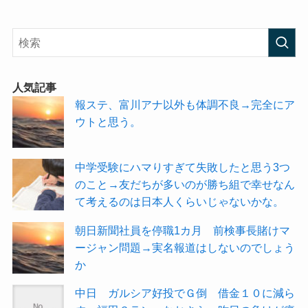
人気記事
報ステ、富川アナ以外も体調不良→完全にア
ウトと思う。
中学受験にハマりすぎて失敗したと思う3つ
のこと→友だちが多いのが勝ち組で幸せなん
て考えるのは日本人くらいじゃないかな。
朝日新聞社員を停職1カ月 前検事長賭けマ
ージャン問題→実名報道はしないのでしょう
か
中日 ガルシア好投でＧ倒 借金１０に減ら