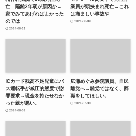
亡 隔離2年弱が原因か→
業員が頭挟まれ死亡→これ
家でみてあげればよかった
は痛ましい事故や
のでは
2024-08-09
2024-08-21
ICカード残高不足児童にバ
広瀬めぐみ参院議員、自民
ス運転手が威圧的態度で謝
離党へ→離党ではなく、辞
罪要求→現金を持たせなか
職をしてほしい。
った親が悪い。
2024-07-30
2024-08-02