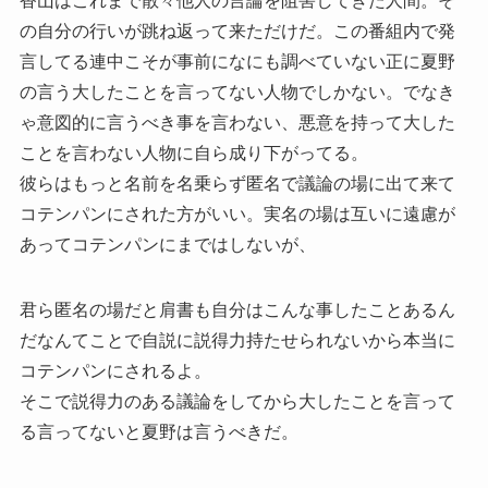
香山はこれまで散々他人の言論を阻害してきた人間。そ
の自分の行いが跳ね返って来ただけだ。この番組内で発
言してる連中こそが事前になにも調べていない正に夏野
の言う大したことを言ってない人物でしかない。でなき
ゃ意図的に言うべき事を言わない、悪意を持って大した
ことを言わない人物に自ら成り下がってる。
彼らはもっと名前を名乗らず匿名で議論の場に出て来て
コテンパンにされた方がいい。実名の場は互いに遠慮が
あってコテンパンにまではしないが、
君ら匿名の場だと肩書も自分はこんな事したことあるん
だなんてことで自説に説得力持たせられないから本当に
コテンパンにされるよ。
そこで説得力のある議論をしてから大したことを言って
る言ってないと夏野は言うべきだ。