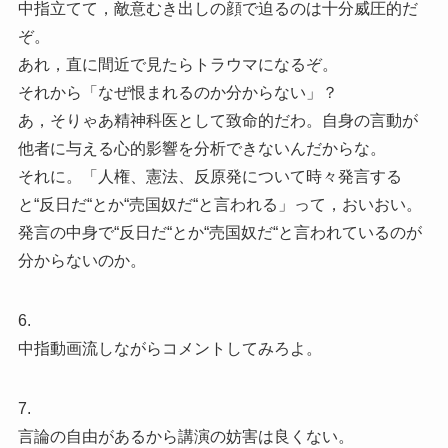
中指立てて，敵意むき出しの顔で迫るのは十分威圧的だ
ぞ。
あれ，直に間近で見たらトラウマになるぞ。
それから「なぜ恨まれるのか分からない」？
あ，そりゃあ精神科医として致命的だわ。自身の言動が
他者に与える心的影響を分析できないんだからな。
それに。「人権、憲法、反原発について時々発言する
と“反日だ“とか“売国奴だ“と言われる」って，おいおい。
発言の中身で“反日だ“とか“売国奴だ“と言われているのが
分からないのか。
6.
中指動画流しながらコメントしてみろよ。
7.
言論の自由があるから講演の妨害は良くない。