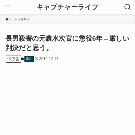
キャプチャーライフ
ホーム
国内
長男殺害の元農水次官に懲役6年→厳しい
判決だと思う。
広告
2019-12-17
国内