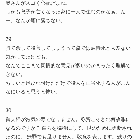
奥さんがスゴく心配だよね。
しかも息子が亡くなった家に一人で住むのかなぁ。ん
ー。なんか腑に落ちない。
29.
持て余して殺害してしまうって点では虐待死と大差ない
気がしてたけども。
なんでここまで同情的な意見が多いのかまったく理解で
きない。
ちょいと尾ひれ付けただけで殺人を正当化する人がこん
なにいると思うと怖い。
30.
御夫婦がお気の毒でなりません。称賛こそされ何故罪に
なるのですか？ 自らを犠牲にして、世のために勇断され
たのに。 無罪でも足りません。敬意を表します。残りの