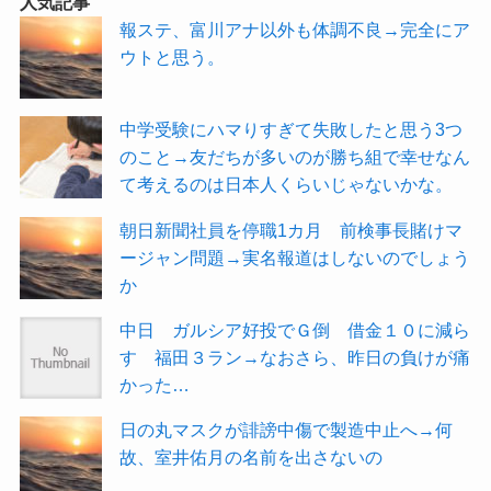
人気記事
報ステ、富川アナ以外も体調不良→完全にア
ウトと思う。
中学受験にハマりすぎて失敗したと思う3つ
のこと→友だちが多いのが勝ち組で幸せなん
て考えるのは日本人くらいじゃないかな。
朝日新聞社員を停職1カ月 前検事長賭けマ
ージャン問題→実名報道はしないのでしょう
か
中日 ガルシア好投でＧ倒 借金１０に減ら
す 福田３ラン→なおさら、昨日の負けが痛
かった…
日の丸マスクが誹謗中傷で製造中止へ→何
故、室井佑月の名前を出さないの