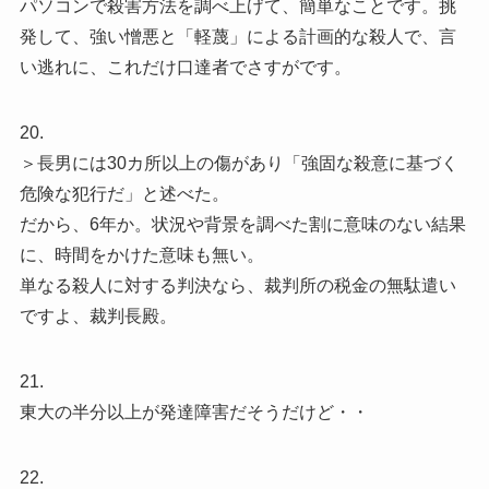
パソコンで殺害方法を調べ上げて、簡単なことです。挑
発して、強い憎悪と「軽蔑」による計画的な殺人で、言
い逃れに、これだけ口達者でさすがです。
20.
＞長男には30カ所以上の傷があり「強固な殺意に基づく
危険な犯行だ」と述べた。
だから、6年か。状況や背景を調べた割に意味のない結果
に、時間をかけた意味も無い。
単なる殺人に対する判決なら、裁判所の税金の無駄遣い
ですよ、裁判長殿。
21.
東大の半分以上が発達障害だそうだけど・・
22.