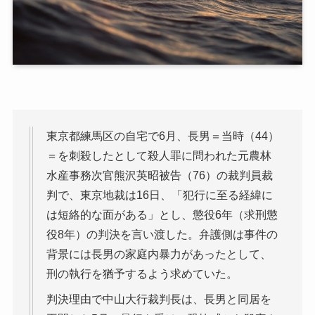
東京都練馬区の自宅で6月、長男＝当時（44）
＝を刺殺したとして殺人罪に問われた元農林
水産事務次官熊沢英昭被告（76）の裁判員裁
判で、東京地裁は16日、「犯行に至る経緯に
は短絡的な面がある」とし、懲役6年（求刑懲
役8年）の判決を言い渡した。弁護側は事件の
背景には長男の家庭内暴力があったとして、
刑の執行を猶予するよう求めていた。
判決理由で中山大行裁判長は、長男と同居を