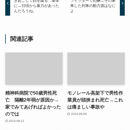
き起こして顔を蹴る…重体
ツイッターで応酬→その乗
に→日頃から暴力があった
車した列車の動力源はなに
んだろうね。
よ
関連記事
精神科病院で50歳男性死
モノレール高架下で男性作
亡 隔離2年弱が原因か→
業員が頭挟まれ死亡→これ
家でみてあげればよかった
は痛ましい事故や
のでは
2024-08-09
2024-08-21