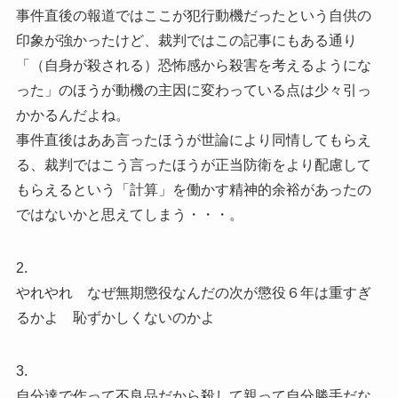
事件直後の報道ではここが犯行動機だったという自供の
印象が強かったけど、裁判ではこの記事にもある通り
「（自身が殺される）恐怖感から殺害を考えるようにな
った」のほうが動機の主因に変わっている点は少々引っ
かかるんだよね。
事件直後はああ言ったほうが世論により同情してもらえ
る、裁判ではこう言ったほうが正当防衛をより配慮して
もらえるという「計算」を働かす精神的余裕があったの
ではないかと思えてしまう・・・。
2.
やれやれ なぜ無期懲役なんだの次が懲役６年は重すぎ
るかよ 恥ずかしくないのかよ
3.
自分達で作って不良品だから殺して親って自分勝手だな