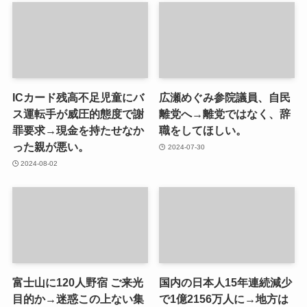
ICカード残高不足児童にバ
広瀬めぐみ参院議員、自民
ス運転手が威圧的態度で謝
離党へ→離党ではなく、辞
罪要求→現金を持たせなか
職をしてほしい。
った親が悪い。
2024-07-30
2024-08-02
富士山に120人野宿 ご来光
国内の日本人15年連続減少
目的か→迷惑この上ない集
で1億2156万人に→地方は