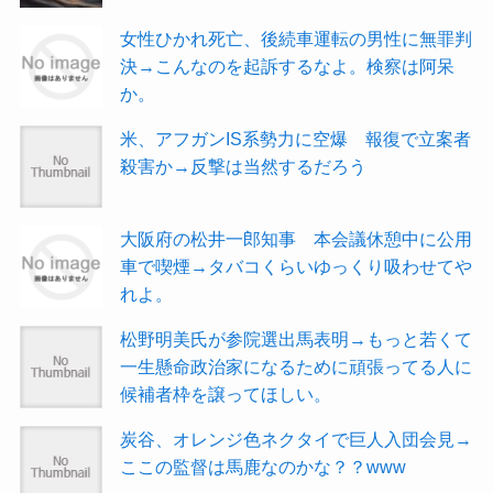
女性ひかれ死亡、後続車運転の男性に無罪判
決→こんなのを起訴するなよ。検察は阿呆
か。
米、アフガンIS系勢力に空爆 報復で立案者
殺害か→反撃は当然するだろう
大阪府の松井一郎知事 本会議休憩中に公用
車で喫煙→タバコくらいゆっくり吸わせてや
れよ。
松野明美氏が参院選出馬表明→もっと若くて
一生懸命政治家になるために頑張ってる人に
候補者枠を譲ってほしい。
炭谷、オレンジ色ネクタイで巨人入団会見→
ここの監督は馬鹿なのかな？？www