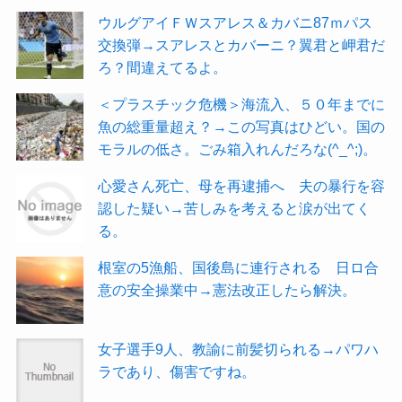
ウルグアイＦＷスアレス＆カバニ87ｍパス
交換弾→スアレスとカバーニ？翼君と岬君だ
ろ？間違えてるよ。
＜プラスチック危機＞海流入、５０年までに
魚の総重量超え？→この写真はひどい。国の
モラルの低さ。ごみ箱入れんだろな(^_^;)。
心愛さん死亡、母を再逮捕へ 夫の暴行を容
認した疑い→苦しみを考えると涙が出てく
る。
根室の5漁船、国後島に連行される 日ロ合
意の安全操業中→憲法改正したら解決。
女子選手9人、教諭に前髪切られる→パワハ
ラであり、傷害ですね。