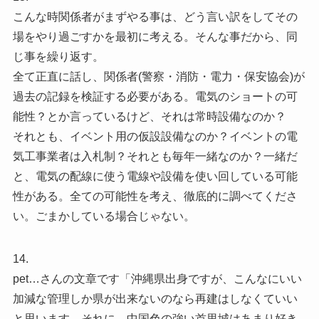
こんな時関係者がまずやる事は、どう言い訳をしてその
場をやり過ごすかを最初に考える。そんな事だから、同
じ事を繰り返す。
全て正直に話し、関係者(警察・消防・電力・保安協会)が
過去の記録を検証する必要がある。電気のショートの可
能性？とか言っているけど、それは常時設備なのか？
それとも、イベント用の仮設設備なのか？イベントの電
気工事業者は入札制？それとも毎年一緒なのか？一緒だ
と、電気の配線に使う電線や設備を使い回している可能
性がある。全ての可能性を考え、徹底的に調べてくださ
い。ごまかしている場合じゃない。
14.
pet…さんの文章です「沖縄県出身ですが、こんなにいい
加減な管理しか県が出来ないのなら再建はしなくていい
と思います。それに、中国色の強い首里城はあまり好き