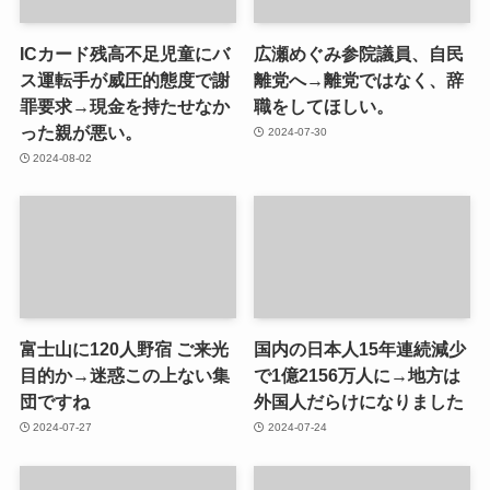
ICカード残高不足児童にバ
広瀬めぐみ参院議員、自民
ス運転手が威圧的態度で謝
離党へ→離党ではなく、辞
罪要求→現金を持たせなか
職をしてほしい。
った親が悪い。
2024-07-30
2024-08-02
富士山に120人野宿 ご来光
国内の日本人15年連続減少
目的か→迷惑この上ない集
で1億2156万人に→地方は
団ですね
外国人だらけになりました
2024-07-27
2024-07-24