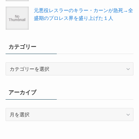
元悪役レスラーのキラー・カーンが急死→全
盛期のプロレス界を盛り上げた１人
カテゴリー
カ
テ
ゴ
リ
アーカイブ
ー
ア
ー
カ
イ