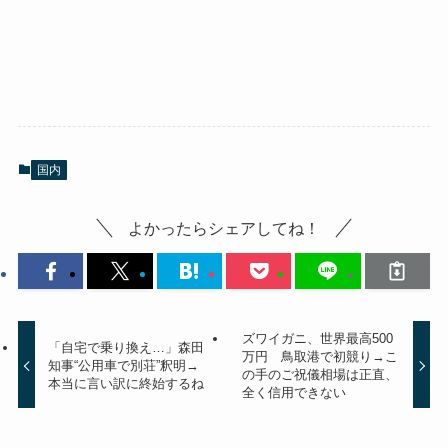
国内
よかったらシェアしてね！
ズワイガニ、世界最高500
「自宅で乗り換え…」森田
万円 鳥取港で初競り→こ
知事“公用車で別荘”釈明→
の手のご祝儀相場は正直、
本当に言い訳に終始するね
全く信用できない