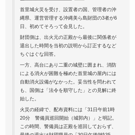
首里城火災を受け、設置者の国、管理者の沖
縄県、運営管理する沖縄美ら島財団の3者が6
日、初めてそろって会見した。
財団側は、出火元の正殿から最後に関係者が
退出した時間を当初の説明から訂正するなど
ちぐはぐな回答。
一方、高台にあり二重の城壁に囲まれ、消防
による消火が困難を極めた首里城の屋内には
自動消火設備がなかった。妥当性を問われて
も、国側は「法令を順守した」との見解に終
始した。
火災の経緯で、配布資料には「31日午前1時
20分 警備員巡回開始（城郭内）」と明記。
この時間、警備員は正殿を巡回しておらず、
最後の退出は財団職員の「30日午後9時35