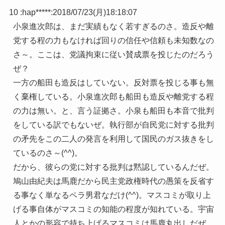
10 :
hap*****
:
2018/07/23(月)18:18:07
小泉進次郎は、まだ実績もなく若すぎるのさ。造反や離
党する程の力もなければ回りの信任や信頼も未知数なの
さ～。ここは、党議拘束に従い賛成票を投じたのだろう
ぜ？
一方の船田も造反はしていない。反対票を投じる事も無
く棄権している。小泉進次郎も船田も造反や離党する程
の力は無い。と、言う証拠さ。小泉も船田も本音で批判
をしている訳でもないぜ。執行部が自民党に対する批判
の矛先をこの二人の発言を利用して国民のガス抜きをし
ているのさ～(^^)。
だから、彼らの党に対する批判は黙認しているんだぜ。
鳩山由紀夫は馬鹿だから民主党政権時代の愚策を反省す
る事なく単なるペラ男君なだけ(^^)。マスコミが取り上
げる事自体がマスコミの知能の程度が知れている。宇宙
人とかの形容で持ち上げるマスコミは馬鹿丸出しだぜ。