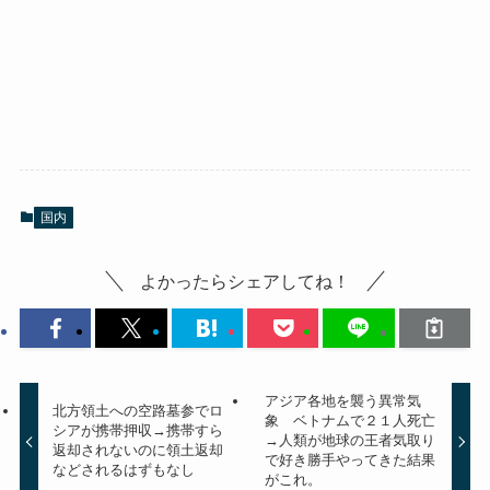
国内
よかったらシェアしてね！
アジア各地を襲う異常気
北方領土への空路墓参でロ
象 ベトナムで２１人死亡
シアが携帯押収→携帯すら
→人類が地球の王者気取り
返却されないのに領土返却
で好き勝手やってきた結果
などされるはずもなし
がこれ。