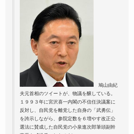
鳩山由紀
夫元首相のツイートが、物議を醸している。
１９９３年に宮沢喜一内閣の不信任決議案に
反対し、自民党を離党した自身の「武勇伝」
を誇示しながら、参院定数を６増やす改正公
選法に賛成した自民党の小泉進次郎筆頭副幹