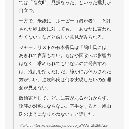
では「進次郎、見損なった」といった批判が
目立つ。
一方で、米紙に「ルーピー（愚か者）」と評
された鳩山氏に対しても、「あなたに言われ
たくない」などと厳しい意見がみられる。
ジャーナリストの有本香氏は「鳩山氏には、
あきれて言葉もない。もはや国政への影響力
はなく、求められてもいないのに発言すれ
ば、混乱を招くだけだ。静かにお休みされた
方がいい。進次郎氏は何を実現したいのか理
念が見えない。
政治家として、どこに芯があるか分からず、
論評の対象にならない。下手をすると、鳩山
氏のようになりかねない」と話した。
引用元: https://headlines.yahoo.co.jp/hl?a=20180723-