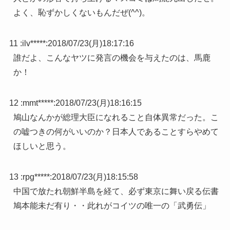
よく、恥ずかしくないもんだぜ(^^)。
11 :
ilv*****
:
2018/07/23(月)18:17:16
誰だよ、こんなヤツに発言の機会を与えたのは、馬鹿
か！
12 :
mmt*****
:
2018/07/23(月)18:16:15
鳩山なんかが総理大臣になれること自体異常だった。こ
の嘘つきの何がいいのか？日本人であることすらやめて
ほしいと思う。
13 :
rpg*****
:
2018/07/23(月)18:15:58
中国で放たれ朝鮮半島を経て、必ず東京に舞い戻る伝書
鳩本能未だ有り・・此れがコイツの唯一の「武勇伝」