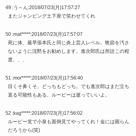
49 :
う～ん
:
2018/07/23(月)17:57:27
またジャンピング土下座で笑わせてくれ
50 :
mat*****
:
2018/07/23(月)17:57:07
死に体、最早張本氏と同じ炎上芸人レベル。晩節を汚さ
ないように沈黙をお勧めします。進次郎氏は所詮この程
度、、、
51 :
mor*****
:
2018/07/23(月)17:56:40
目くそ鼻くそ。どっちもどっち。でも進次郎はまだ立ち
直る可能性もある。ルーピーは逝っていいよ。
52 :
kag*****
:
2018/07/23(月)17:56:02
ルーピー党で小泉も面倒見てやってくれ！金には困らん
だろうから(笑)