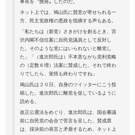
事長を〝挑発〟したのだ。
ネット上では、鳩山氏に賛意が寄せられる一
方、民主党政権の悪政を指摘する声もある。
「私たちは（新党）さきがけを創るとき、宮
沢内閣不信任案に自民党議員として反対し
た。そのような党にはいられないと離党し
た」「（進次郎氏は）不本意ながら党利党略
の（定数６増）法案に賛成した。それで終わ
りでしたら、覚悟も終わりですね」
鳩山氏は２０日、自身のツイッターにこう投
稿した。進次郎氏に離党を促しているように
読める。
改正公選法をめぐり、進次郎氏は、国会審議
前に自民党の会合で苦言を呈した。賛成票
は、採決前の発言と矛盾するため、ネット上