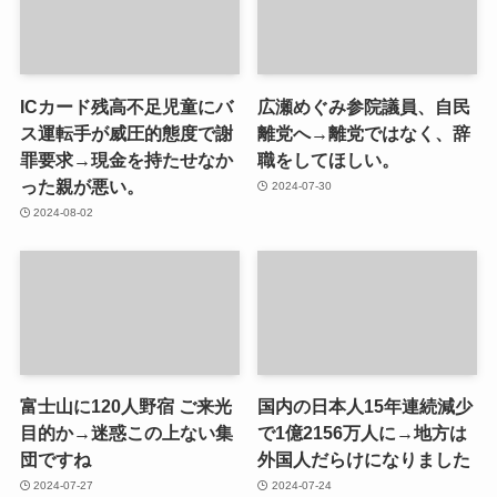
ICカード残高不足児童にバ
広瀬めぐみ参院議員、自民
ス運転手が威圧的態度で謝
離党へ→離党ではなく、辞
罪要求→現金を持たせなか
職をしてほしい。
った親が悪い。
2024-07-30
2024-08-02
富士山に120人野宿 ご来光
国内の日本人15年連続減少
目的か→迷惑この上ない集
で1億2156万人に→地方は
団ですね
外国人だらけになりました
2024-07-27
2024-07-24