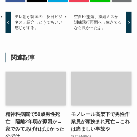
テレ朝が韓国の「反日ビジ
空自F2墜落、操縦ミスか
ネス」紹介→どうでもいい
訓練飛行再開へ→生きてる
感じがする。
なら良かったよ。
関連記事
精神科病院で50歳男性死
モノレール高架下で男性作
亡 隔離2年弱が原因か→
業員が頭挟まれ死亡→これ
家でみてあげればよかった
は痛ましい事故や
のでは
2024-08-09