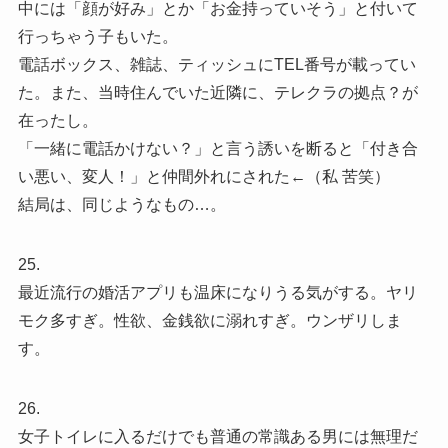
中には「顔が好み」とか「お金持っていそう」と付いて
行っちゃう子もいた。
電話ボックス、雑誌、ティッシュにTEL番号が載ってい
た。また、当時住んでいた近隣に、テレクラの拠点？が
在ったし。
「一緒に電話かけない？」と言う誘いを断ると「付き合
い悪い、変人！」と仲間外れにされた←（私 苦笑）
結局は、同じようなもの…。
25.
最近流行の婚活アプリも温床になりうる気がする。ヤリ
モク多すぎ。性欲、金銭欲に溺れすぎ。ウンザリしま
す。
26.
女子トイレに入るだけでも普通の常識ある男には無理だ