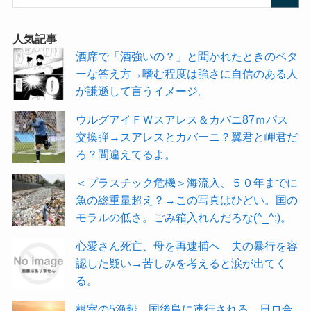
人気記事
酒席で「酒強いの？」と聞かれたときのベタ
ーな答え方→嗜む程度は強さに自信のある人
が謙遜して言うイメージ。
ウルグアイＦＷスアレス＆カバニ87ｍパス
交換弾→スアレスとカバーニ？翼君と岬君だ
ろ？間違えてるよ。
＜プラスチック危機＞海流入、５０年までに
魚の総重量超え？→この写真はひどい。国の
モラルの低さ。ごみ箱入れんだろな(^_^;)。
心愛さん死亡、母を再逮捕へ 夫の暴行を容
認した疑い→苦しみを考えると涙が出てく
る。
根室の5漁船、国後島に連行される 日ロ合