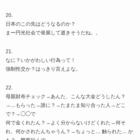
20.
日本のこの先はどうなるのか？
まー円光社会で発展して逝きそうだね。。
21.
なに？いかがわしい行為って！
強制性交か？はっきり言えよな。
22.
母親財布チェック→あんた、こんな大金どうしたん？
→…もらった→誰に？→たまたま知り合った人→どこ
で？→◯◯で
何で金くれたん？→よく分からないけどくれた→何そ
れ、何かされたんちゃうん？→ちょっと… 触られた… か