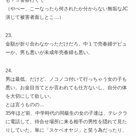
も？→警察行くで
（やべー、こーなったら何されたか分からない無垢なJC
演じて被害者面しとこ…）
23.
金額が折り合わなかっただけだろ。中１で売春婦デビュ
ーか。男も悪いが未成年売春婦も悪い。
24.
男は最低、だけど、ノコノコ付いて行っちゃう女の子も
悪い。お金目当てとか言われても仕方ないし、自分の体
を大切にして欲しい。
とは言うものの…
35年ほど前、中学時代の同級生の女の子達は、テレクラ
に電話して、待合せ場所に来る相手の男性を隠れて見た
りしていた。単に「スケベオヤジ」と笑う為だったり、