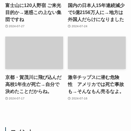
富士山に120人野宿 ご来光
国内の日本人15年連続減少
目的か→迷惑この上ない集
で1億2156万人に→地方は
団ですね
外国人だらけになりました
2024-07-27
2024-07-24
京都・賀茂川に飛び込んだ
激辛チップスに潜む危険
高校1年生が死亡→自分で
性 アメリカでは死亡事故
決めたことだからね。
も→そんなもん売るなよ。
2024-07-17
2024-07-16