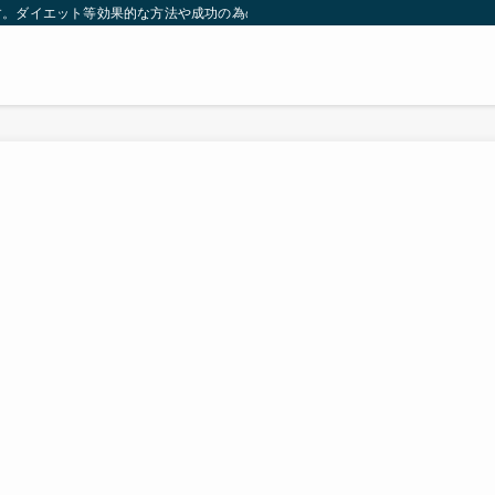
す。ダイエット等効果的な方法や成功の為の秘訣等。太ったり悩んでいる方々が簡