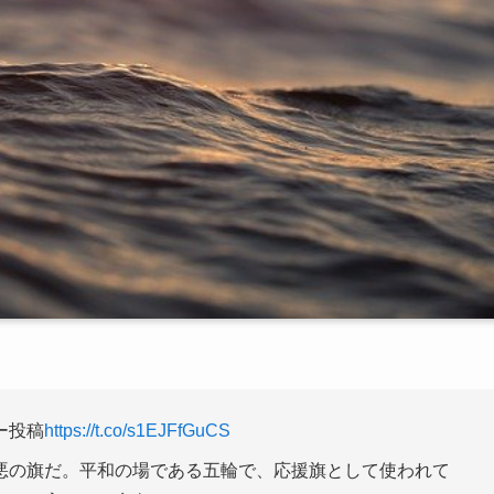
ー投稿
https://t.co/s1EJFfGuCS
悪の旗だ。平和の場である五輪で、応援旗として使われて