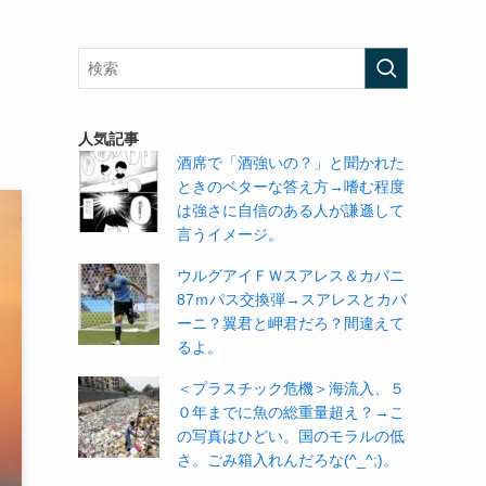
人気記事
酒席で「酒強いの？」と聞かれた
ときのベターな答え方→嗜む程度
は強さに自信のある人が謙遜して
言うイメージ。
ウルグアイＦＷスアレス＆カバニ
87ｍパス交換弾→スアレスとカバ
ーニ？翼君と岬君だろ？間違えて
るよ。
＜プラスチック危機＞海流入、５
０年までに魚の総重量超え？→こ
の写真はひどい。国のモラルの低
さ。ごみ箱入れんだろな(^_^;)。