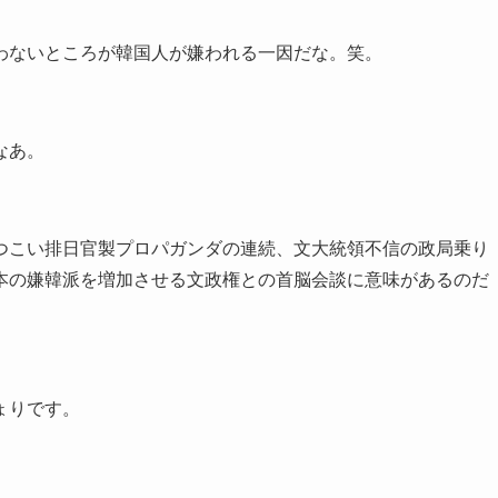
わないところが韓国人が嫌われる一因だな。笑。
なあ。
つこい排日官製プロパガンダの連続、文大統領不信の政局乗り
本の嫌韓派を増加させる文政権との首脳会談に意味があるのだ
ょりです。