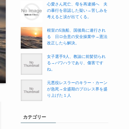
心愛さん死亡、母を再逮捕へ 夫
の暴行を容認した疑い→苦しみを
考えると涙が出てくる。
根室の5漁船、国後島に連行され
る 日ロ合意の安全操業中→憲法
改正したら解決。
女子選手9人、教諭に前髪切られ
る→パワハラであり、傷害です
ね。
元悪役レスラーのキラー・カーン
が急死→全盛期のプロレス界を盛
り上げた１人
カテゴリー