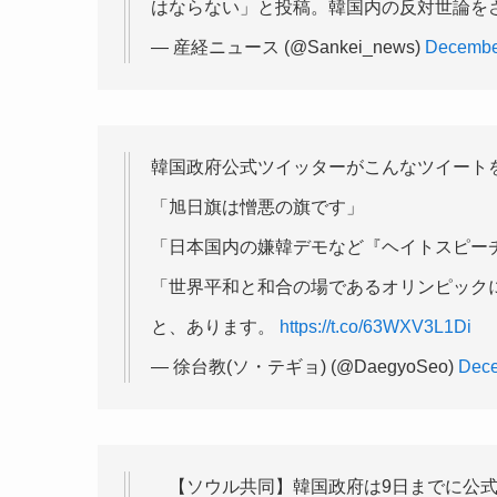
はならない」と投稿。韓国内の反対世論を
— 産経ニュース (@Sankei_news)
Decembe
韓国政府公式ツイッターがこんなツイート
「旭日旗は憎悪の旗です」
「日本国内の嫌韓デモなど『ヘイトスピー
「世界平和と和合の場であるオリンピック
と、あります。
https://t.co/63WXV3L1Di
— 徐台教(ソ・テギョ) (@DaegyoSeo)
Dece
【ソウル共同】韓国政府は9日までに公式