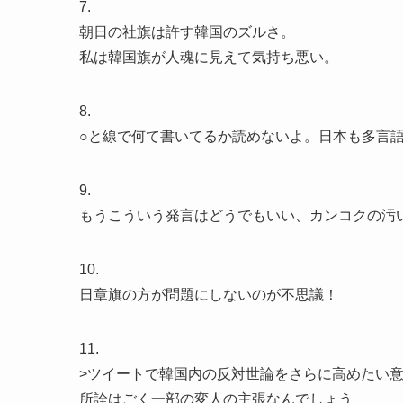
7.
朝日の社旗は許す韓国のズルさ。
私は韓国旗が人魂に見えて気持ち悪い。
8.
○と線で何て書いてるか読めないよ。日本も多言
9.
もうこういう発言はどうでもいい、カンコクの汚
10.
日章旗の方が問題にしないのが不思議！
11.
>ツイートで韓国内の反対世論をさらに高めたい
所詮はごく一部の変人の主張なんでしょう