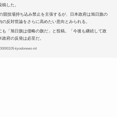
投稿した。
での競技場持ち込み禁止を主張するが、日本政府は旭日旗の
内の反対世論をさらに高めたい意向とみられる。
にも「旭日旗は侵略の旗だ」と投稿。「今後も継続して政
本政府の反発は必至だ。
-00000105-kyodonews-int