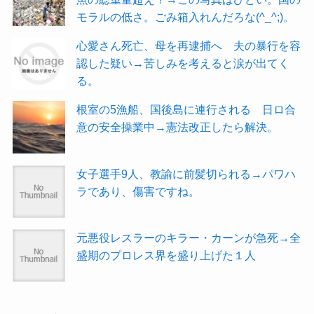
モラルの低さ。ごみ箱入れんだろな(^_^;)。
心愛さん死亡、母を再逮捕へ 夫の暴行を容
認した疑い→苦しみを考えると涙が出てく
る。
根室の5漁船、国後島に連行される 日ロ合
意の安全操業中→憲法改正したら解決。
女子選手9人、教諭に前髪切られる→パワハ
ラであり、傷害ですね。
元悪役レスラーのキラー・カーンが急死→全
盛期のプロレス界を盛り上げた１人