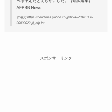
べる予定だと明らかにした。【翻訳編集】
AFPBB News
引用元:https://headlines.yahoo.co.jp/hl?a=20181008-
00000022-jij_afp-int
スポンサーリンク