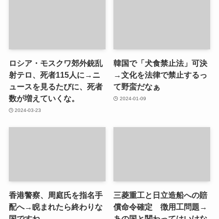
ロシア・モスクワ郊外銃乱
韓国で「犬食禁止法」可決
射テロ、死者115人に→ニ
→文化を法律で禁止するっ
ュースを見るたびに、死者
て野蛮だなぁ
数が増えていくな。
2024-01-09
2024-03-23
香港警察、周庭氏を指名手
三菱重工と日立造船への賠
配へ→睨まれたら終わりな
償命令確定 徴用工問題→
国ですね
あの国と関わってはいけな