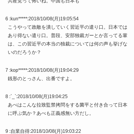
共産党って怖いね。中国も日本も
6 :
kun*****
:
2018/10/08(月)19:05:54
こうやって政敵を潰していく習近平の遣り口。日本では
あり得ない遣り口。普段、安部独裁ガーとか言ってる輩
は、この習近平の本当の独裁については何の声も挙げな
いのだろうか？
7 :
kop*****
:
2018/10/08(月)19:04:29
銭形のとっさん、出番ですよ。
8 :
`_`
:
2018/10/08(月)19:04:25
あべはこんな拉致監禁拷問をする菌平と付き合って日本
に呼ぶ気か？あべも正義感無い方だし。
9 :
自業自得
:
2018/10/08(月)19:03:22