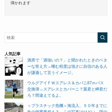
弾かれます
人気記事
酒席で「酒強いの？」と聞かれたときのベタ
ーな答え方→嗜む程度は強さに自信のある人
が謙遜して言うイメージ。
ウルグアイＦＷスアレス＆カバニ87ｍパス
交換弾→スアレスとカバーニ？翼君と岬君だ
ろ？間違えてるよ。
＜プラスチック危機＞海流入、５０年までに
魚の総重量超え？→この写真はひどい。国の