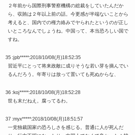
２年前から国際刑事警察機構の総裁をしていたんだか
ら、収賄は２年以上前の話。今更感が半端ないことから
考えると、国内での権力絡みでヤられたというのが正し
いところなんでしょうね。中国って、本当恐ろしい国で
すね。
35 :
jpb*****
:
2018/10/08(月)18:52:35
習近平にとって将来政敵に成りそうな若い芽を摘んでい
るんだろう。年寄りは放って置いても死ぬからな、
36 :
koj*****
:
2018/10/08(月)18:52:28
世も末だねえ。腐ってるわ。
37 :
myx*****
:
2018/10/08(月)18:51:57
一党独裁国家の恐ろしさを感じる。普通に人が死んだ