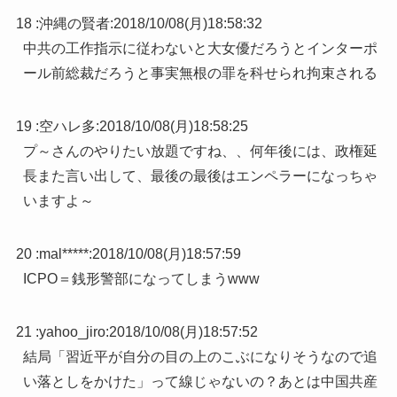
18 :
沖縄の賢者
:
2018/10/08(月)18:58:32
中共の工作指示に従わないと大女優だろうとインターポ
ール前総裁だろうと事実無根の罪を科せられ拘束される
19 :
空ハレ多
:
2018/10/08(月)18:58:25
プ～さんのやりたい放題ですね、、何年後には、政権延
長また言い出して、最後の最後はエンペラーになっちゃ
いますよ～
20 :
mal*****
:
2018/10/08(月)18:57:59
ICPO＝銭形警部になってしまうwww
21 :
yahoo_jiro
:
2018/10/08(月)18:57:52
結局「習近平が自分の目の上のこぶになりそうなので追
い落としをかけた」って線じゃないの？あとは中国共産