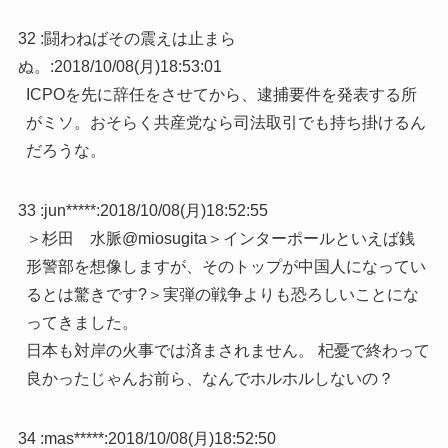
32 :
闘わねばその震えは止まら
ぬ。
:
2018/10/08(月)18:53:01
ICPOを先に辞任をさせてから、逮捕要件を発表する所
がミソ。おそらく共産党なら司法取引でも持ち掛けるん
だろうな。
33 :
jun*****
:
2018/10/08(月)18:52:55
＞杉田 水脈@miosugita＞インターポールといえば銭
形警部を想像しますが、そのトップが中国人になってい
るとは驚きです?＞実弾の戦争よりも恐ろしいことにな
ってきました。
日本も対岸の火事では済まされません。 杞憂で終わって
良かったじゃんお前ら、なんでホルホルしないの？
34 :
mas*****
:
2018/10/08(月)18:52:50