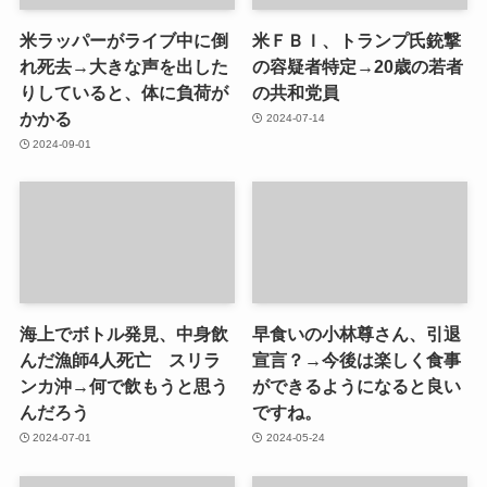
米ラッパーがライブ中に倒
米ＦＢＩ、トランプ氏銃撃
れ死去→大きな声を出した
の容疑者特定→20歳の若者
りしていると、体に負荷が
の共和党員
かかる
2024-07-14
2024-09-01
海上でボトル発見、中身飲
早食いの小林尊さん、引退
んだ漁師4人死亡 スリラ
宣言？→今後は楽しく食事
ンカ沖→何で飲もうと思う
ができるようになると良い
んだろう
ですね。
2024-07-01
2024-05-24