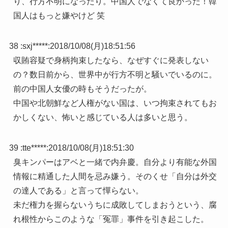
り、行方不明になったり。中国人でなくて良かった！韓
国人はもっと嫌やけど 笑
38 :
sxj*****
:
2018/10/08(月)18:51:56
収賄容疑で身柄拘束したなら、なぜすぐに発表しない
の？数日前から、世界中が行方不明と騒いでいるのに。
前の中国人女優の時もそうだったが。
中国や北朝鮮など人権がない国は、いつ拘束されてもお
かしくない、怖いと感じている人は多いと思う。
39 :
tte*****
:
2018/10/08(月)18:51:30
臭キンパーはアベと一緒で内弁慶。自分より有能な外国
情報に精通した人間を忌み嫌う。そのくせ「自分は外交
の達人である」と言って憚らない。
未だ権力を握らないうちに成敗してしまおうという、腐
れ根性からこのような「冤罪」事件を引き起こした。