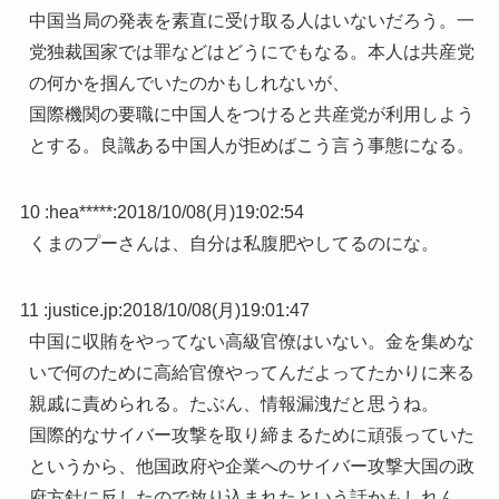
中国当局の発表を素直に受け取る人はいないだろう。一
党独裁国家では罪などはどうにでもなる。本人は共産党
の何かを掴んでいたのかもしれないが、
国際機関の要職に中国人をつけると共産党が利用しよう
とする。良識ある中国人が拒めばこう言う事態になる。
10 :
hea*****
:
2018/10/08(月)19:02:54
くまのプーさんは、自分は私腹肥やしてるのにな。
11 :
justice.jp
:
2018/10/08(月)19:01:47
中国に収賄をやってない高級官僚はいない。金を集めな
いで何のために高給官僚やってんだよってたかりに来る
親戚に責められる。たぶん、情報漏洩だと思うね。
国際的なサイバー攻撃を取り締まるために頑張っていた
というから、他国政府や企業へのサイバー攻撃大国の政
府方針に反したので放り込まれたという話かもしれん。