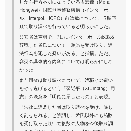
月から行方不明になっている孟宏偉（Meng
Hongwei）国際刑事警察機構（インターポー
ル、Interpol、ICPO）前総裁について、収賄容
疑で取り調べを行っていると明らかにした。
公安省は声明で、7日にインターポール総裁を
辞職した孟氏について「賄賂を受け取り、違
法行為を犯した疑いがある」と指摘。ただ、
容疑の具体的な内容については明らかにしな
かった。
また同省は取り調べについて、汚職との闘い
をやり遂げるという「習近平（Xi Jinping）同
志」の決意を「明確に示したもの」と表現。
「法律に違反した者は取り調べを受け、厳し
く罰せられる」と強調し、孟氏以外にも賄賂
を受け取った疑いで複数の人物を今後取り調