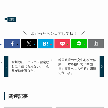
国際
よかったらシェアしてね！
韓国政府の外交中心が大移
宮川紗江 パワハラ認定な
動…日本を抜いて「中国
しに「信じられない」→会
局」新設へ→大使館も閉鎖
見が幼稚過ぎた。
で良いよ。
関連記事