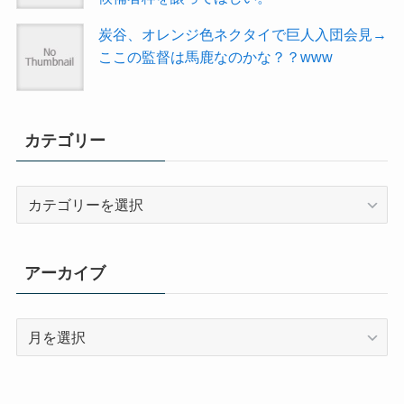
炭谷、オレンジ色ネクタイで巨人入団会見→
ここの監督は馬鹿なのかな？？www
カテゴリー
カ
テ
ゴ
リ
アーカイブ
ー
ア
ー
カ
イ