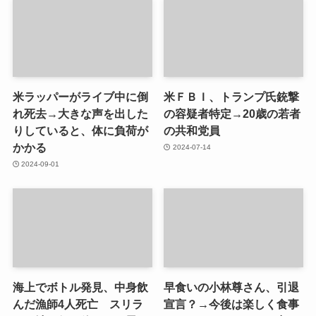
米ラッパーがライブ中に倒
米ＦＢＩ、トランプ氏銃撃
れ死去→大きな声を出した
の容疑者特定→20歳の若者
りしていると、体に負荷が
の共和党員
かかる
2024-07-14
2024-09-01
海上でボトル発見、中身飲
早食いの小林尊さん、引退
んだ漁師4人死亡 スリラ
宣言？→今後は楽しく食事