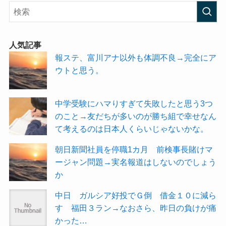
人気記事
報ステ、富川アナ以外も体調不良→完全にア
ウトと思う。
中学受験にハマりすぎて失敗したと思う3つ
のこと→友だちが多いのが勝ち組で幸せなん
て考えるのは日本人くらいじゃないかな。
朝日新聞社員を停職1カ月 前検事長賭けマ
ージャン問題→実名報道はしないのでしょう
か
中日 ガルシア好投でＧ倒 借金１０に減ら
す 福田３ラン→なおさら、昨日の負けが痛
かった…