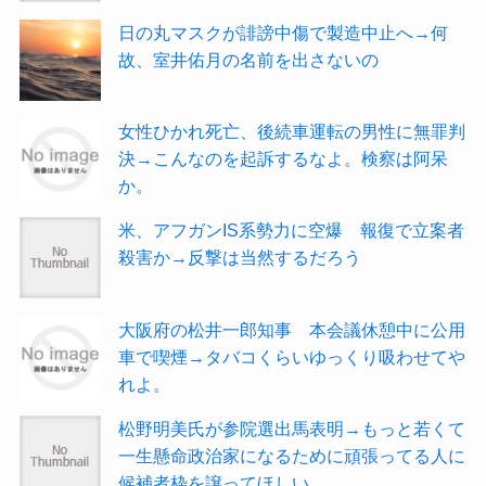
日の丸マスクが誹謗中傷で製造中止へ→何
故、室井佑月の名前を出さないの
女性ひかれ死亡、後続車運転の男性に無罪判
決→こんなのを起訴するなよ。検察は阿呆
か。
米、アフガンIS系勢力に空爆 報復で立案者
殺害か→反撃は当然するだろう
大阪府の松井一郎知事 本会議休憩中に公用
車で喫煙→タバコくらいゆっくり吸わせてや
れよ。
松野明美氏が参院選出馬表明→もっと若くて
一生懸命政治家になるために頑張ってる人に
候補者枠を譲ってほしい。