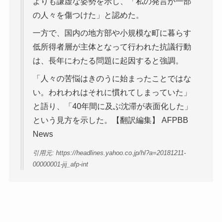
よりも謙虚な姿勢を示し、「私の発言が一部
の人々を傷つけた」と認めた。
一方で、国内の地方部や小規模な町に暮らす
低所得者層が主体となって行われた抗議行動
は、長年にわたる問題に起因すると強調。
「人々の苦悩はきのうに始まったことではな
い。われわれはそれに慣れてしまっていた」
と語り、「40年間に及ぶ沈滞が表面化した」
という見方を示した。【翻訳編集】 AFPBB
News
引用元: https://headlines.yahoo.co.jp/hl?a=20181211-
00000001-jij_afp-int