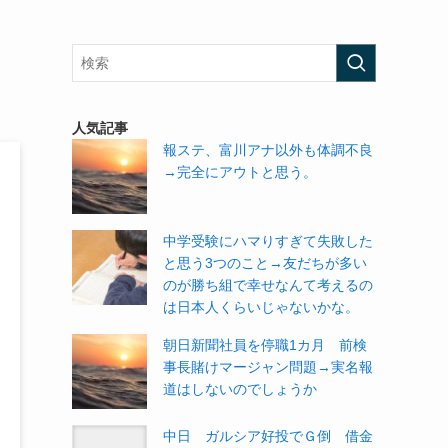
人気記事
報ステ、富川アナ以外も体調不良
→完全にアウトと思う。
中学受験にハマりすぎて失敗した
と思う3つのこと→友だちが多い
のが勝ち組で幸せなんて考えるの
は日本人くらいじゃないかな。
朝日新聞社員を停職1カ月 前検
事長賭けマージャン問題→実名報
道はしないのでしょうか
中日 ガルシア好投でＧ倒 借金