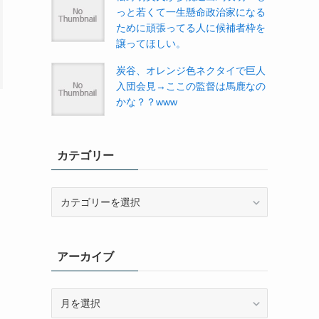
っと若くて一生懸命政治家になる
ために頑張ってる人に候補者枠を
譲ってほしい。
炭谷、オレンジ色ネクタイで巨人
入団会見→ここの監督は馬鹿なの
かな？？www
カテゴリー
カ
テ
ゴ
リ
アーカイブ
ー
ア
ー