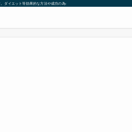
す。ダイエット等効果的な方法や成功の為の秘訣等。太ったり悩んでいる方々が簡