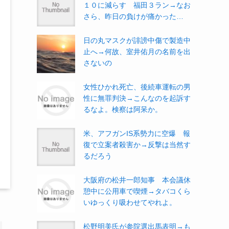
１０に減らす 福田３ラン→なお
さら、昨日の負けが痛かった…
日の丸マスクが誹謗中傷で製造中
止へ→何故、室井佑月の名前を出
さないの
女性ひかれ死亡、後続車運転の男
性に無罪判決→こんなのを起訴す
るなよ。検察は阿呆か。
米、アフガンIS系勢力に空爆 報
復で立案者殺害か→反撃は当然す
るだろう
大阪府の松井一郎知事 本会議休
憩中に公用車で喫煙→タバコくら
いゆっくり吸わせてやれよ。
松野明美氏が参院選出馬表明→も