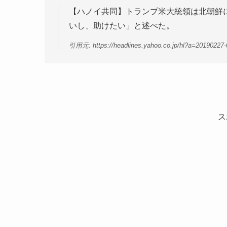
【ハノイ共同】トランプ米大統領は北朝鮮
いし、助けたい」と述べた。
引用元: https://headlines.yahoo.co.jp/hl?a=20190227
ス