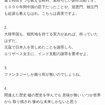
週２時間ずつも教える材料、素晴らしい創作活動です。
１０００年間中国の臣下だったことや、迎恩門、独立門
も起源も教えなはれ。こちらは真実ですよ。
2.
大韓帝国も、植民地を持てる実力があれば、持っていた
はずだ。
元寇で日本人を苦しめたことを謝罪しろ。
エリザベス女王に、インド支配の謝罪を要求せよ。
3.
ファンタジーしか拠り所が無いのでしょうね。
4.
間違えた歴史 嘘の歴史を学んでも 意味が無い いつか世界
から 取り残され 惨めな未来しかないと思う