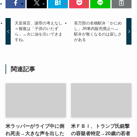
天皇発言、謝罪の考えなし
長万部の名物駅弁「かにめ
＝報復は「子供のいたず
し」JR車内販売廃止へ→
ら」→火に油を注いできま
駅弁が無くなるのは寂しさ
すね。
がある
関連記事
米ラッパーがライブ中に倒
米ＦＢＩ、トランプ氏銃撃
れ死去→大きな声を出した
の容疑者特定→20歳の若者