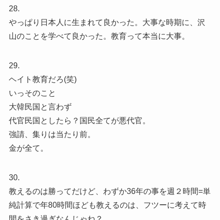
28.
やっぱり日本人に生まれて良かった。大事な時期に、沢
山のことを学べて良かった。教育って本当に大事。
29.
ヘイト教育だろ(笑)
いっそのこと
大韓民国と言わず
代官民国としたら？国民全てが悪代官。
強請、集りは当たり前。
金が全て。
30.
教えるのは勝ってだけど、わずか36年の事を週２時間=単
純計算で年80時間ほども教えるのは、フツーに考えて時
間をさき過ぎなんじゃね？