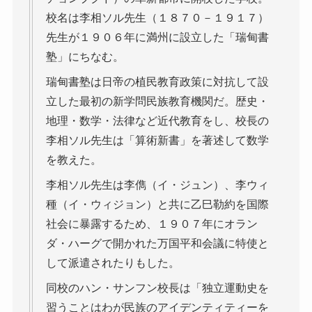
校名は李相ソル先生（１８７０－１９１７）
先生が１９０６年に満州に設立した「瑞甸書
塾」にちなむ。
瑞甸書塾は日帝の植民教育政策に対抗して設
立した最初の新学問民族教育機関だ。歴史・
地理・数学・法律など近代教育をし、校長の
李相ソル先生は「算術新書」を著述して数学
を教えた。
李相ソル先生は李儁（イ・ジュン）、李ウィ
種（イ・ウィジョン）と共に乙巳勒約を国際
社会に暴露するため、１９０７年にオラン
ダ・ハーグで開かれた万国平和会議に特使と
して派遣されたりもした。
同校のハン・サンフン校長は「独立運動史を
習うことはわが民族のアイデンティティーを