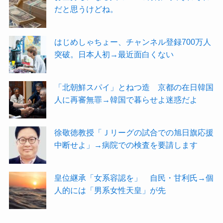
だと思うけどね。
はじめしゃちょー、チャンネル登録700万人
突破。日本人初→最近面白くない
「北朝鮮スパイ」とねつ造 京都の在日韓国
人に再審無罪→韓国で暮らせよ迷惑だよ
徐敬徳教授「Ｊリーグの試合での旭日旗応援
中断せよ」→病院での検査を要請します
皇位継承「女系容認を」 自民・甘利氏→個
人的には「男系女性天皇」が先