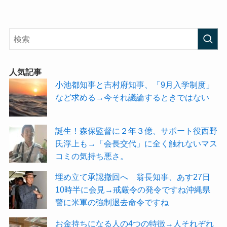
人気記事
小池都知事と吉村府知事、「9月入学制度」
など求める→今それ議論するときではない
誕生！森保監督に２年３億、サポート役西野
氏浮上も→「会長交代」に全く触れないマス
コミの気持ち悪さ。
埋め立て承認撤回へ 翁長知事、あす27日
10時半に会見→戒厳令の発令ですね沖縄県
警に米軍の強制退去命令ですね
お金持ちになる人の4つの特徴→人それぞれ