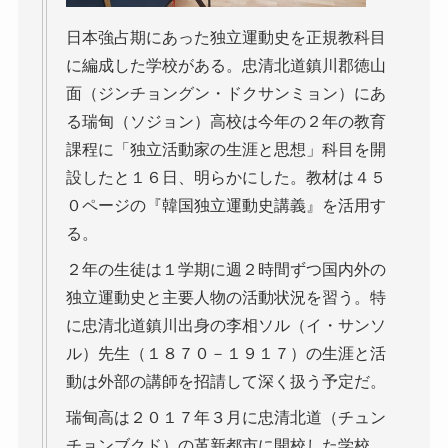
日本強占期にあった独立運動史を正規教科目
に編成した学校がある。忠清北道鎮川郡徳山
面（ジンチョングン・ドクサンミョン）にあ
る瑞甸（ソジョン）高校は今年の２年の教育
課程に「独立活動家の生涯と思想」科目を開
設したと１６日、明らかにした。教材は４５
０ページの『韓国独立運動史講義』を活用す
る。
２年の生徒は１学期に週２時間ずつ国内外の
独立運動史と主要人物の活動状況を習う。特
に忠清北道鎮川出身の李相ソル（イ・サンソ
ル）先生（１８７０－１９１７）の生涯と活
動は外部の講師を招請して深く扱う予定だ。
瑞甸高は２０１７年３月に忠清北道（チュン
チョンブクド）の革新都市に開校した学校。