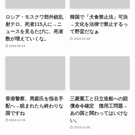
ロシア・モスクワ郊外銃乱
韓国で「犬食禁止法」可決
射テロ、死者115人に→ニ
→文化を法律で禁止するっ
ュースを見るたびに、死者
て野蛮だなぁ
数が増えていくな。
2024-01-09
2024-03-23
香港警察、周庭氏を指名手
三菱重工と日立造船への賠
配へ→睨まれたら終わりな
償命令確定 徴用工問題→
国ですね
あの国と関わってはいけな
い。
2023-12-29
2023-12-28