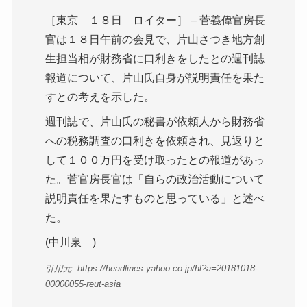
［東京 １８日 ロイター］ – 菅義偉官房長
官は１８日午前の会見で、片山さつき地方創
生担当相が財務省に口利きをしたとの週刊誌
報道について、片山氏自身が説明責任を果た
すとの考えを示した。
週刊誌で、片山氏の秘書が依頼人から財務省
への税務調査の口利きを依頼され、見返りと
して１００万円を受け取ったとの報道があっ
た。菅官房長官は「自らの政治活動について
説明責任を果たすものと思っている」と述べ
た。
(中川泉 )
引用元: https://headlines.yahoo.co.jp/hl?a=20181018-
00000055-reut-asia