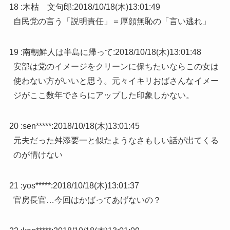
18 :
木枯 文句郎
:
2018/10/18(木)13:01:49
自民党の言う「説明責任」＝厚顔無恥の「言い逃れ」
19 :
南朝鮮人は半島に帰って
:
2018/10/18(木)13:01:48
安部は党のイメージをクリーンに保ちたいならこの女は
使わない方がいいと思う。元々イキリおばさんなイメー
ジがここ数年でさらにアップした印象しかない。
20 :
sen*****
:
2018/10/18(木)13:01:45
元夫だった舛添要一と似たようなさもしい話が出てくる
のが情けない
21 :
yos*****
:
2018/10/18(木)13:01:37
官房長官…今回はかばってあげないの？