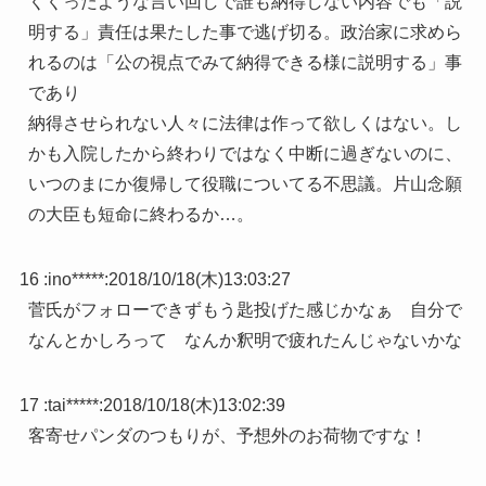
くくったような言い回しで誰も納得しない内容でも「説
明する」責任は果たした事で逃げ切る。政治家に求めら
れるのは「公の視点でみて納得できる様に説明する」事
であり
納得させられない人々に法律は作って欲しくはない。し
かも入院したから終わりではなく中断に過ぎないのに、
いつのまにか復帰して役職についてる不思議。片山念願
の大臣も短命に終わるか…。
16 :
ino*****
:
2018/10/18(木)13:03:27
菅氏がフォローできずもう匙投げた感じかなぁ 自分で
なんとかしろって なんか釈明で疲れたんじゃないかな
17 :
tai*****
:
2018/10/18(木)13:02:39
客寄せパンダのつもりが、予想外のお荷物ですな！