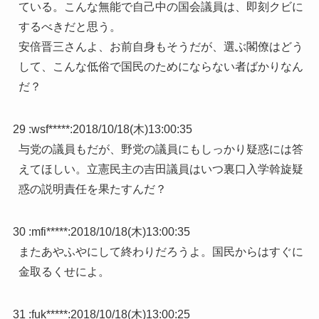
ている。こんな無能で自己中の国会議員は、即刻クビに
するべきだと思う。
安倍晋三さんよ、お前自身もそうだが、選ぶ閣僚はどう
して、こんな低俗で国民のためにならない者ばかりなん
だ？
29 :
wsf*****
:
2018/10/18(木)13:00:35
与党の議員もだが、野党の議員にもしっかり疑惑には答
えてほしい。立憲民主の吉田議員はいつ裏口入学斡旋疑
惑の説明責任を果たすんだ？
30 :
mfi*****
:
2018/10/18(木)13:00:35
またあやふやにして終わりだろうよ。国民からはすぐに
金取るくせによ。
31 :
fuk*****
:
2018/10/18(木)13:00:25