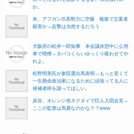
か。
米、アフガンIS系勢力に空爆 報復で立案者
殺害か→反撃は当然するだろう
大阪府の松井一郎知事 本会議休憩中に公用
車で喫煙→タバコくらいゆっくり吸わせてや
れよ。
松野明美氏が参院選出馬表明→もっと若くて
一生懸命政治家になるために頑張ってる人に
候補者枠を譲ってほしい。
炭谷、オレンジ色ネクタイで巨人入団会見→
ここの監督は馬鹿なのかな？？www