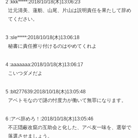
2 :
kkk*****
:
2018/10/18(木)13:06:23
辻元清美、蓮舫、山尾、片山は説明責任を果たして辞め
てください。
3 :
sle*****
:
2018/10/18(木)13:06:18
秘書に責任擦り付けるのはやめてくれよ
4 :
aaaaaaa
:
2018/10/18(木)13:06:17
こいつダメだよ
5 :
blt277639
:
2018/10/18(木)13:05:48
アベトモなので謎の忖度力が働いて無罪になります。
6 :
アベ辞めろ！
:
2018/10/18(木)13:05:46
不正隠蔽改竄の互助会と化した、アベ友一味を、選挙で
落選させましょう。