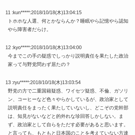
11 :
kun*****
:
2018/10/18(木)13:04:15
トホホな人選、何とかならんか？睡眠やら記憶やら認知
やら障害者だらけ。
12 :
kyo*****
:
2018/10/18(木)13:04:00
今までこの手の疑惑でしっかり説明責任を果たした政治
家って与野党問わず居たの？
13 :
ryu*****
:
2018/10/18(木)13:03:54
野党の方で二重国籍疑惑、ワイセツ疑惑、不倫、ガソリ
ン、コーヒーなど色々やらかしているが、政治家として
説明責任をまったく果たしていないし、どこぞの党幹部
は、知見がないなどと的外れな珍回答しかしない。ま
ず、政治家として自らをただす必要があると思います。
と言っても、もともと日本国のことを考えていない方達