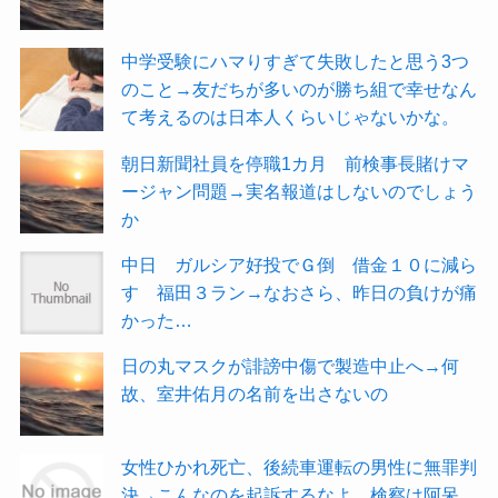
中学受験にハマりすぎて失敗したと思う3つ
のこと→友だちが多いのが勝ち組で幸せなん
て考えるのは日本人くらいじゃないかな。
朝日新聞社員を停職1カ月 前検事長賭けマ
ージャン問題→実名報道はしないのでしょう
か
中日 ガルシア好投でＧ倒 借金１０に減ら
す 福田３ラン→なおさら、昨日の負けが痛
かった…
日の丸マスクが誹謗中傷で製造中止へ→何
故、室井佑月の名前を出さないの
女性ひかれ死亡、後続車運転の男性に無罪判
決→こんなのを起訴するなよ。検察は阿呆