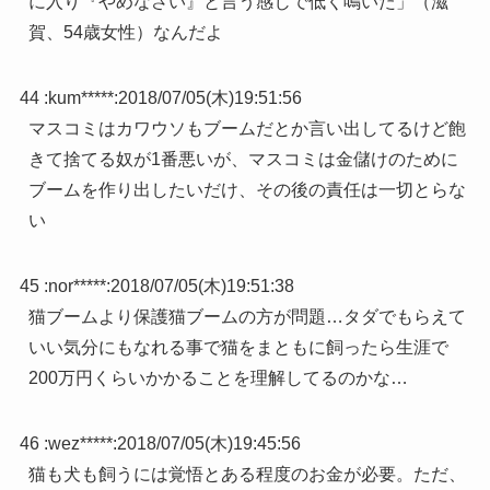
に入り『やめなさい』と言う感じで低く鳴いた」（滋
賀、54歳女性）なんだよ
44 :
kum*****
:
2018/07/05(木)19:51:56
マスコミはカワウソもブームだとか言い出してるけど飽
きて捨てる奴が1番悪いが、マスコミは金儲けのために
ブームを作り出したいだけ、その後の責任は一切とらな
い
45 :
nor*****
:
2018/07/05(木)19:51:38
猫ブームより保護猫ブームの方が問題…タダでもらえて
いい気分にもなれる事で猫をまともに飼ったら生涯で
200万円くらいかかることを理解してるのかな…
46 :
wez*****
:
2018/07/05(木)19:45:56
猫も犬も飼うには覚悟とある程度のお金が必要。ただ、