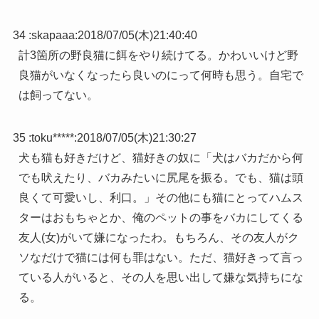
34 :
skapaaa
:
2018/07/05(木)21:40:40
計3箇所の野良猫に餌をやり続けてる。かわいいけど野
良猫がいなくなったら良いのにって何時も思う。自宅で
は飼ってない。
35 :
toku*****
:
2018/07/05(木)21:30:27
犬も猫も好きだけど、猫好きの奴に「犬はバカだから何
でも吠えたり、バカみたいに尻尾を振る。でも、猫は頭
良くて可愛いし、利口。」その他にも猫にとってハムス
ターはおもちゃとか、俺のペットの事をバカにしてくる
友人(女)がいて嫌になったわ。もちろん、その友人がク
ソなだけで猫には何も罪はない。ただ、猫好きって言っ
ている人がいると、その人を思い出して嫌な気持ちにな
る。