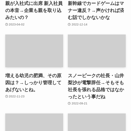
親が入社式に出席 新入社員
新幹線でカードゲームはマ
の本音→企業も親を取り込
ナー違反？→声かければ済
みたいの？
む話でしかないかな
2023-04-02
2022-12-14
増える幼児の肥満、その原
スノーピークの社長・山井
因は？→しっかり管理して
梨沙が電撃辞任→そもそも
あげないとね。
社長を張れる品格ではなか
ったという事だね
2022-11-23
2022-09-21