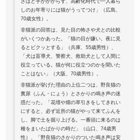
さほど手がかからず、高齢化時代で一人暮ら
しのお年寄りには猫がうってつけ」（広島、
70歳女性）。
非猫派の回答は、見た目の怖さや犬との比較
がいくつかあった。「猫の目が嫌い。夜に見
るとビクッとする」（兵庫、55歳男性）、
「犬は盲導犬、警察犬、救助犬として人間に
役立っている。猫が何に役立つのかを聞いた
ことはない」（大阪、70歳男性）。
非猫派が挙げた理由の上位二つは、野良猫の
糞尿（ふん・にょう）とさかりの鳴き声の迷
惑だった。「花壇や畑の草引きをしてきれい
にすると、必ず近所の猫がやって来てふんを
し、脚で土を掘り上げる。一番頭に来るのは
種をまいたばかりの時だ」（山口、74歳男
性）、「野良猫のさかりのついた鳴き声は安