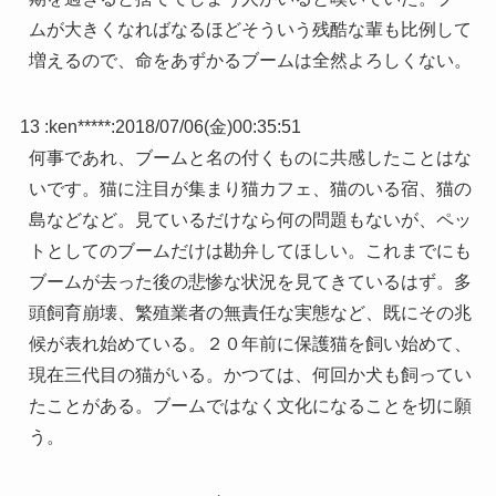
ムが大きくなればなるほどそういう残酷な輩も比例して
増えるので、命をあずかるブームは全然よろしくない。
13 :
ken*****
:
2018/07/06(金)00:35:51
何事であれ、ブームと名の付くものに共感したことはな
いです。猫に注目が集まり猫カフェ、猫のいる宿、猫の
島などなど。見ているだけなら何の問題もないが、ペッ
トとしてのブームだけは勘弁してほしい。これまでにも
ブームが去った後の悲惨な状況を見てきているはず。多
頭飼育崩壊、繁殖業者の無責任な実態など、既にその兆
候が表れ始めている。２０年前に保護猫を飼い始めて、
現在三代目の猫がいる。かつては、何回か犬も飼ってい
たことがある。ブームではなく文化になることを切に願
う。