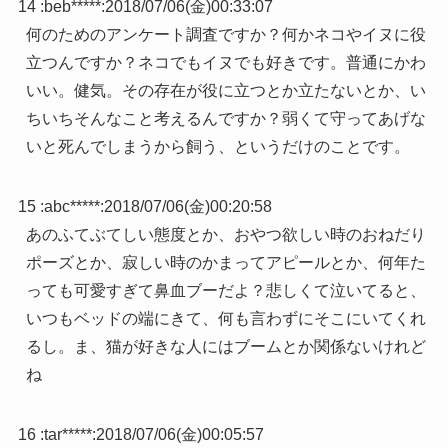
14 :
beb*****
:
2018/07/06(金)00:33:07
何のためのアンケート調査ですか？何かネコやイヌに役
立つんですか？ネコでもイヌでも好きです。普通にかわ
いい。健気。その存在が役に立つとか立たないとか、い
ちいちそんなこと考えるんですか？弱くて守ってあげな
いと死んでしまうから飼う、というだけのことです。
15 :
abc*****
:
2018/07/06(金)00:20:58
あのふてぶてしい態度とか、おやつ欲しい時のおねだり
ポーズとか、寂しい時のかまってアピールとか、何年た
っても可愛すぎて鼻血ブーだよ？悲しくて泣いてると、
いつもベッドの端にきて、何も言わずにそこにいてくれ
るし。ま、猫が好きな人にはブームとか関係ないけれど
ね
16 :
tar*****
:
2018/07/06(金)00:05:57