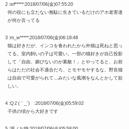
2 :
srf*****
:
2018/07/06(金)07:55:20
何の役にも立たない無駄に生きているだけのアホ老害達
が何か言ってる
3 :
m_w*****
:
2018/07/06(金)06:18:48
猫は好きだが、インコを食われたから外猫は死ねと思っ
てる。室内飼いの子は可愛い。一部の猫好きが自己投影
して「自由、媚びないのが素敵！」とやってると、お前
らはただの社会不適合だろ、とモヤモヤするな。野良猫
は自由で可愛がられて…みたいな風潮をなんとかして欲
しい。
4 :
QＺ(｀_´)ゞ
:
2018/07/06(金)05:59:02
子供の頃から大好きです
5 :
源ノお静
:
2018/07/06(金)05:58:00