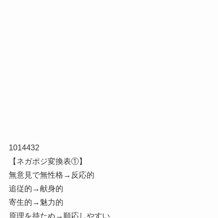
1014432
【ネガポジ変換表①】
無意見で無性格→反応的
追従的→献身的
寄生的→魅力的
原理を持たぬ→順応しやすい