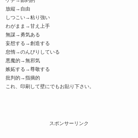
ケチ→節約的
放縦→自由
しつこい→粘り強い
わがまま→甘え上手
無謀→勇気ある
妄想する→創造する
怠惰→のんびりしている
悪魔的→無邪気
嫉妬する→尊敬する
批判的→指摘的
これ、印刷して壁にでもお貼り下さい。
スポンサーリンク