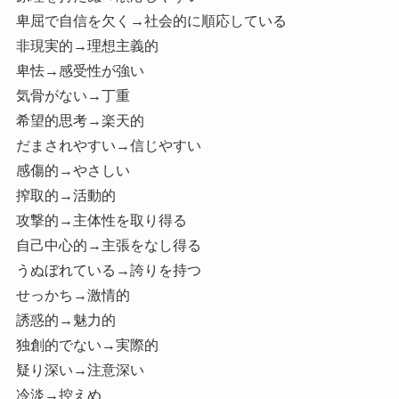
卑屈で自信を欠く→社会的に順応している
非現実的→理想主義的
卑怯→感受性が強い
気骨がない→丁重
希望的思考→楽天的
だまされやすい→信じやすい
感傷的→やさしい
搾取的→活動的
攻撃的→主体性を取り得る
自己中心的→主張をなし得る
うぬぼれている→誇りを持つ
せっかち→激情的
誘惑的→魅力的
独創的でない→実際的
疑り深い→注意深い
冷淡→控えめ