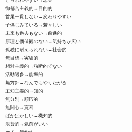
とらわれやすい→忠実
御都合主義的→目的的
首尾一貫しない→変わりやすい
子供じみている→若々しい
未来も過去もない→前進的
原理と価値観のない→気持ちが広い
孤独に耐えられない→社会的
無目標→実験的
相対主義的→独断的でない
活動過多→能率的
無方針→なんでもやりたがる
主知主義的→知的
無分別→順応的
無関心→寛容
ばかばかしい→機知的
浪費的→気前がいい