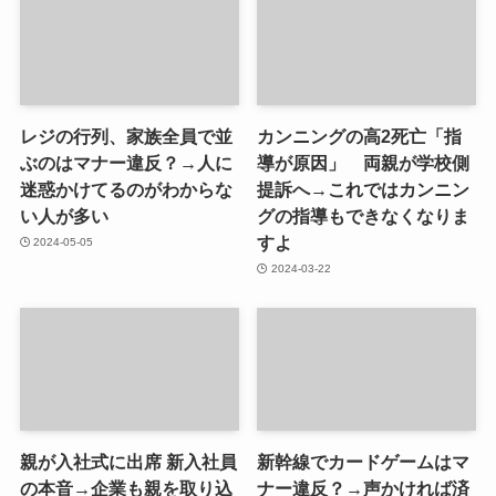
レジの行列、家族全員で並
カンニングの高2死亡「指
ぶのはマナー違反？→人に
導が原因」 両親が学校側
迷惑かけてるのがわからな
提訴へ→これではカンニン
い人が多い
グの指導もできなくなりま
すよ
2024-05-05
2024-03-22
親が入社式に出席 新入社員
新幹線でカードゲームはマ
の本音→企業も親を取り込
ナー違反？→声かければ済