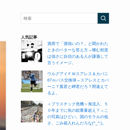
人気記事
酒席で「酒強いの？」と聞かれた
ときのベターな答え方→嗜む程度
は強さに自信のある人が謙遜して
言うイメージ。
ウルグアイＦＷスアレス＆カバニ
87ｍパス交換弾→スアレスとカバ
ーニ？翼君と岬君だろ？間違えて
るよ。
＜プラスチック危機＞海流入、５
０年までに魚の総重量超え？→こ
の写真はひどい。国のモラルの低
さ。ごみ箱入れんだろな(^_^;)。