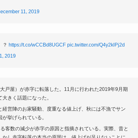
ecember 11, 2019
」？
https://t.co/wCCBd8UGCF
pic.twitter.com/Q4y2klPj2d
1, 2019
戸屋）が赤字に転落した。11月に行われた2019年9月期
て大きく話題になった。
と経営陣のお家騒動、度重なる値上げ、秋には不漁でサン
因が挙げられている。
よる客数の減少が赤字の原因と指摘されている。実際、昔と
しかし赤字転落の本当の原因は、値上げが足りないことに