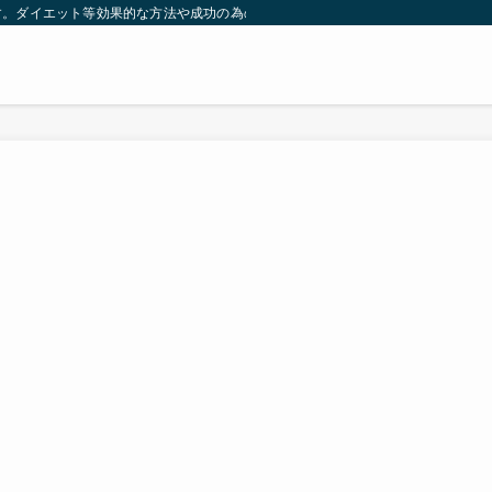
す。ダイエット等効果的な方法や成功の為の秘訣等。太ったり悩んでいる方々が簡