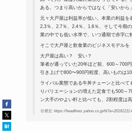
ある。つまり高いからではなく「安いから
元々大戸屋は利益率が低い。本業の利益を表
2.3％、2.7％、2.4％、1.6％、そし
業の中でも低い水準で、いつ通期で赤字に
そこで大戸屋と飲食業のビジネスモデルを
大戸屋は高い？ 安い？
筆者が通っていた20年ほど前、600～70
引き上げで800〜900円程度、高いものは1
ライバル業態である牛丼チェーンと比べても
りバリエーションの増えた定食でも500～
ン大手のやよい軒と比べても、2割程度は
引用元: https://headlines.yahoo.co.jp/hl?a=20191211-