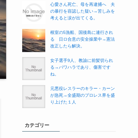
心愛さん死亡、母を再逮捕へ 夫
の暴行を容認した疑い→苦しみを
考えると涙が出てくる。
根室の5漁船、国後島に連行され
る 日ロ合意の安全操業中→憲法
改正したら解決。
女子選手9人、教諭に前髪切られ
る→パワハラであり、傷害です
ね。
元悪役レスラーのキラー・カーン
が急死→全盛期のプロレス界を盛
り上げた１人
カテゴリー