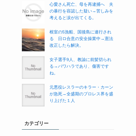
心愛さん死亡、母を再逮捕へ 夫
の暴行を容認した疑い→苦しみを
考えると涙が出てくる。
根室の5漁船、国後島に連行され
る 日ロ合意の安全操業中→憲法
改正したら解決。
女子選手9人、教諭に前髪切られ
る→パワハラであり、傷害です
ね。
元悪役レスラーのキラー・カーン
が急死→全盛期のプロレス界を盛
り上げた１人
カテゴリー