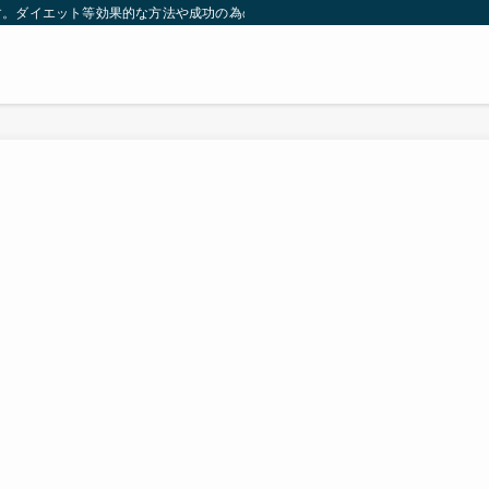
す。ダイエット等効果的な方法や成功の為の秘訣等。太ったり悩んでいる方々が簡