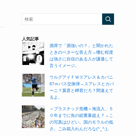
人気記事
酒席で「酒強いの？」と聞かれた
ときのベターな答え方→嗜む程度
は強さに自信のある人が謙遜して
言うイメージ。
ウルグアイＦＷスアレス＆カバニ
87ｍパス交換弾→スアレスとカバ
ーニ？翼君と岬君だろ？間違えて
るよ。
＜プラスチック危機＞海流入、５
０年までに魚の総重量超え？→こ
の写真はひどい。国のモラルの低
さ。ごみ箱入れんだろな(^_^;)。