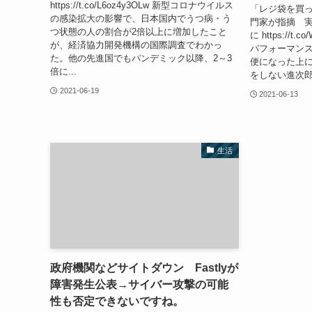
https://t.co/L6oz4y3OLw 新型コロナウイルス
「レジ袋を買
の感染拡大の影響で、日本国内でうつ病・う
門家が指摘 
つ状態の人の割合が2倍以上に増加したこと
に https://t
が、経済協力開発機構の国際調査でわかっ
パフォーマンス
た。他の先進国でもパンデミック以降、2～3
便になった上
倍に...
をしない進次郎の
2021-06-19
2021-06-13
生活
政府機関などサイトダウン Fastlyが
障害発生公表→サイバー攻撃の可能
性も否定できないですね。