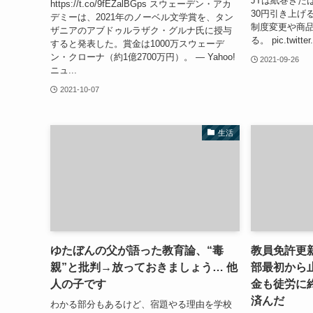
JTは紙巻きた
https://t.co/9fEZalBGps スウェーデン・アカ
30円引き上げ
デミーは、2021年のノーベル文学賞を、タン
制度変更や商
ザニアのアブドゥルラザク・グルナ氏に授与
る。 pic.twitte
すると発表した。賞金は1000万スウェーデ
ン・クローナ（約1億2700万円）。 — Yahoo!
2021-09-26
ニュ...
2021-10-07
生活
ゆたぼんの父が語った教育論、“毒
教員免許更
親”と批判→放っておきましょう… 他
部最初から
人の子です
金も徒労に
済んだ
わかる部分もあるけど、宿題やる理由を学校