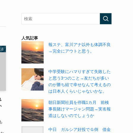
人気記事
報ステ、富川アナ以外も体調不良
生活
→完全にアウトと思う。
中学受験にハマりすぎて失敗した
と思う3つのこと→友だちが多い
のが勝ち組で幸せなんて考えるの
は日本人くらいじゃないかな。
れ
朝日新聞社員を停職1カ月 前検
か
事長賭けマージャン問題→実名報
道はしないのでしょうか
も
中日 ガルシア好投でＧ倒 借金