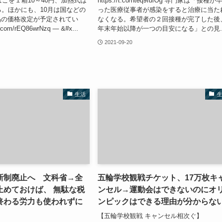
ばこを１箱10～40円、加熱式は
https://t.co/nteq9IufOg 専門家は「接種が
る。ほかにも、10月は国などの
った医療従事者が感染をすると治療に当た
品の価格改定が予定されてい
なくなる。希望者の２回接種が完了した後
r.com/rEQ86wrNzq — &#x...
年末年始以降が一つの目安になる」との見..
2021-09-20
生活
新制廃止へ 文科省→全
五輪学校観戦チケット、17万枚キ
止めておけば、 無駄な税
ンセル→運動会はできないのにオ
終わる労力も使われずに
ンピックはできる理由が分からな
【五輪学校観戦 キャンセル相次ぐ】