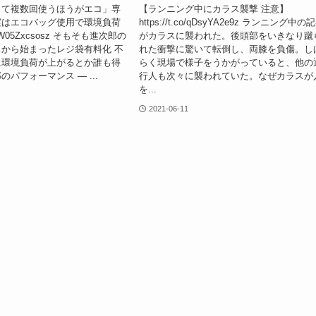
って複数回使うほうがエコ」専
【ランニング中にカラス襲撃 注意】
実はエコバッグ使用で環境負荷
https://t.co/qDsyYA2e9z ランニング中の
.co/W05Zxcsosz そもそも進次郎の
がカラスに襲われた。後頭部をいきなり蹴
から始まったレジ袋有料化 不
れた衝撃に驚いて転倒し、両膝を負傷。し
に環境負荷が上がるとか誰も得
らく現場で様子をうかがっていると、他の
パフォーマンス — ...
行人も次々に襲われていた。なぜカラスが
を...
2021-06-11