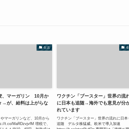
生活
麦、マーガリン 10月か
ワクチン「ブースター」世界の流
々→が、給料は上がらな
に日本も追随→海外でも意見が分
れています
やマーガリンなど、10月から
ワクチン「ブースター」世界の流れに日本
//t.co/MaRDzvjvfM 増税で、
追随 デルタ株猛威、欧米で導入加速