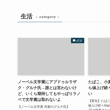
生活
– category –
生活
ノーベル文学賞にアブドゥルラザ
たばこ、小
ク・グルナ氏→誰とは言わないけ
ら値上げ続
ど、いくら期待してもやっぱりラノ
い
ベで文学賞は取れないよ
【変化】たばこ
値上げ続々https:
【ノーベル文学賞 作家のグルナ氏】