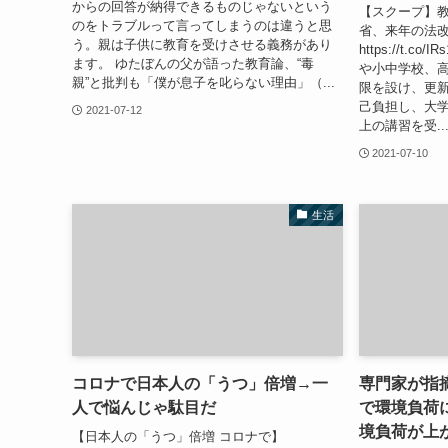
からの回答が納得できるものじゃないという
【スクープ】
のをトラブルって言ってしまうのは違うと思
省、来年の法
う。親は子供に教育を受けさせる義務があり
https://t.c
ます。 ゆたぼんの父が語った教育論、“毒
や小中学校、高
親”と批判も「僕が息子を叱らない理由」（...
限を設け、更新
己負担し、大学
2021-07-12
上の講習を受..
2021-07-10
生活
コロナで日本人の「うつ」倍増→一
専門家が指
人で悩んじゃ駄目だ
で環境負荷
境負荷が上
【日本人の「うつ」倍増 コロナで】