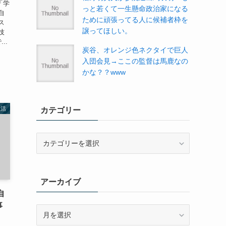
の「学
っと若くて一生懸命政治家になる
自
ために頑張ってる人に候補者枠を
ス
譲ってほしい。
技
..
炭谷、オレンジ色ネクタイで巨人
入団会見→ここの監督は馬鹿なの
かな？？www
生活
カテゴリー
カ
テ
ゴ
リ
アーカイブ
ー
自
事
ア
ー