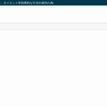
す。ダイエット等効果的な方法や成功の為の秘訣等。太ったり悩んでいる方々が簡