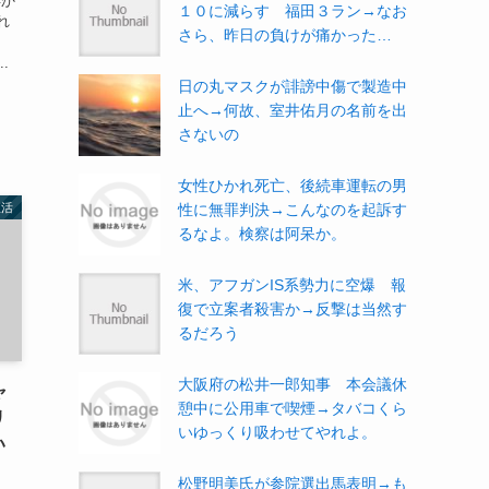
早か
１０に減らす 福田３ラン→なお
れ
さら、昨日の負けが痛かった…
、
.
日の丸マスクが誹謗中傷で製造中
止へ→何故、室井佑月の名前を出
さないの
女性ひかれ死亡、後続車運転の男
生活
性に無罪判決→こんなのを起訴す
るなよ。検察は阿呆か。
米、アフガンIS系勢力に空爆 報
復で立案者殺害か→反撃は当然す
るだろう
大阪府の松井一郎知事 本会議休
ャ
憩中に公用車で喫煙→タバコくら
リ
いゆっくり吸わせてやれよ。
い
松野明美氏が参院選出馬表明→も