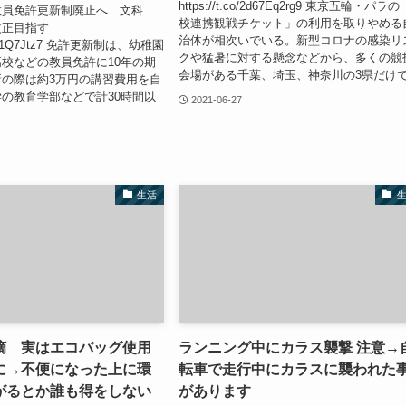
https://t.co/2d67Eq2rg9 東京五輪・パラ
教員免許更新制廃止へ 文科
校連携観戦チケット」の利用を取りやめる
改正目指す
治体が相次いでいる。新型コロナの感染リ
o/IRs1Q7Jtz7 免許更新制は、幼稚園
クや猛暑に対する懸念などから、多くの競
校などの教員免許に10年の期
会場がある千葉、埼玉、神奈川の3県だけで.
の際は約3万円の講習費用を自
の教育学部などで計30時間以
2021-06-27
.
生活
摘 実はエコバッグ使用
ランニング中にカラス襲撃 注意→
に→不便になった上に環
転車で走行中にカラスに襲われた
がるとか誰も得をしない
があります