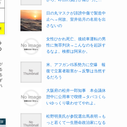
日の丸マスクが誹謗中傷で製造中
止へ→何故、室井佑月の名前を出
さないの
女性ひかれ死亡、後続車運転の男
あ
性に無罪判決→こんなのを起訴す
の
るなよ。検察は阿呆か。
が
米、アフガンIS系勢力に空爆 報
る
復で立案者殺害か→反撃は当然す
る
るだろう
ず
れ
大阪府の松井一郎知事 本会議休
憩中に公用車で喫煙→タバコくら
いゆっくり吸わせてやれよ。
松野明美氏が参院選出馬表明→も
制限
っと若くて一生懸命政治家になる