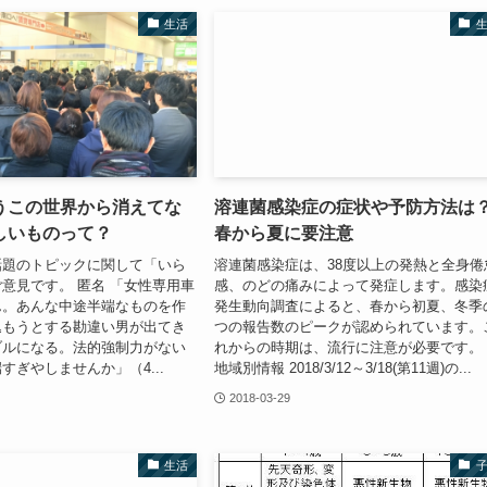
生活
うこの世界から消えてな
溶連菌感染症の症状や予防方法は
しいものって？
春から夏に要注意
話題のトピックに関して「いら
溶連菌感染症は、38度以上の発熱と全身倦
意見です。 匿名 「女性専用車
感、のどの痛みによって発症します。感染
ん。あんな中途半端なものを作
発生動向調査によると、春から初夏、冬季
込もうとする勘違い男が出てき
つの報告数のピークが認められています。
ブルになる。法的強制力がない
れからの時期は、流行に注意が必要です。
すぎやしませんか」（4...
地域別情報 2018/3/12～3/18(第11週)の...
2018-03-29
生活