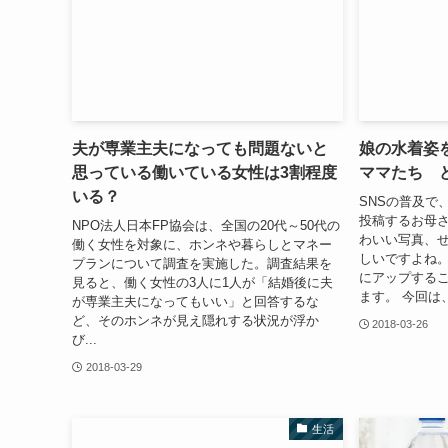
夫が専業主夫になっても問題ないと
娘の水着姿
思っている働いている女性は3割程度
ママたち 
いる？
SNSの普及で
投稿するお母
NPO法人日本FP協会は、全国の20代～50代の
わいい写真、
働く女性を対象に、ホンネや暮らしとマネー
しいですよね。
プランについて調査を実施した。調査結果を
にアップする
見ると、働く女性の3人に1人が「結婚後に夫
ます。 今回は、
が専業主夫になってもいい」と回答するな
ど、そのホンネが見え隠れする状況が浮か
2018-03-26
び...
2018-03-29
生活