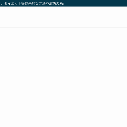
す。ダイエット等効果的な方法や成功の為の秘訣等。太ったり悩んでいる方々が簡