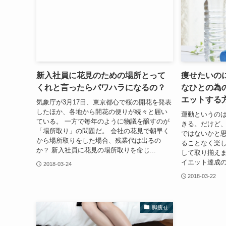
新入社員に花見のための場所とって
痩せたいの
くれと言ったらパワハラになるの？
なひとの為
エットする
気象庁が3月17日、東京都心で桜の開花を発表
したほか、各地から開花の便りが続々と届い
運動というの
ている。 一方で毎年のように物議を醸すのが
きる。だけど
「場所取り」の問題だ。 会社の花見で朝早く
ではないかと
から場所取りをした場合、残業代は出るの
ることなく楽
か？ 新入社員に花見の場所取りを命じ...
して取り揃え
イエット達成の
2018-03-24
2018-03-22
脚痩せ