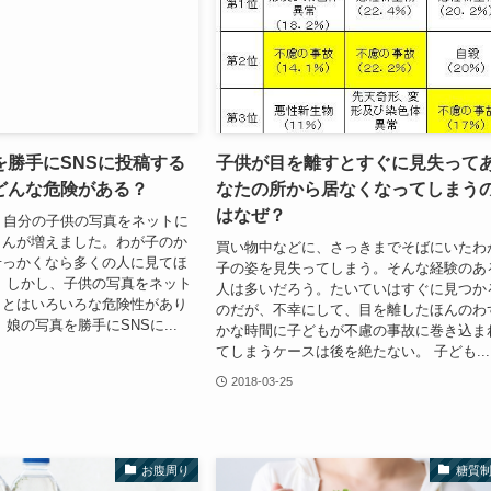
を勝手にSNSに投稿する
子供が目を離すとすぐに見失って
どんな危険がある？
なたの所から居なくなってしまう
はなぜ？
、自分の子供の写真をネットに
さんが増えました。わが子のか
買い物中などに、さっきまでそばにいたわ
せっかくなら多くの人に見てほ
子の姿を見失ってしまう。そんな経験のあ
 しかし、子供の写真をネット
人は多いだろう。たいていはすぐに見つか
ことはいろいろな危険性があり
のだが、不幸にして、目を離したほんのわ
娘の写真を勝手にSNSに...
かな時間に子どもが不慮の事故に巻き込ま
てしまうケースは後を絶たない。 子ども...
2018-03-25
お腹周り
糖質