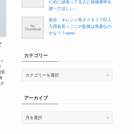
ために頑張ってる人に候補者枠を
譲ってほしい。
炭谷、オレンジ色ネクタイで巨人
入団会見→ここの監督は馬鹿なの
かな？？www
ピ
カテゴリー
エッ
！
カ
糖質
食
テ
のダ
ゴ
リ
アーカイブ
ー
ア
ー
カ