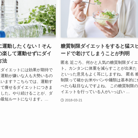
に運動したくない！そん
糖質制限ダイエットをすると猛ス
の楽して運動せずにダイ
ードで老けてしまうことが判明
方法
匿名 近ごろ、何かと人気の糖質制限ダイ
ト。カンタンに体重を減らすことが出来た
はダイエットには効果が期待で
といった意見もよく耳にしますね。 匿名 
、運動が嫌いな人も大勢いるの
制限って確かお米やパンや麺類は基本的に
思います？こちらでは、運動す
べたら駄目なんですよね。 この糖質制限
して痩せるダイエットにつきま
イエットを行っている人がいっぱい ...
ました。やり続けることが、ダ
最短ルートになります。...
2018-03-21