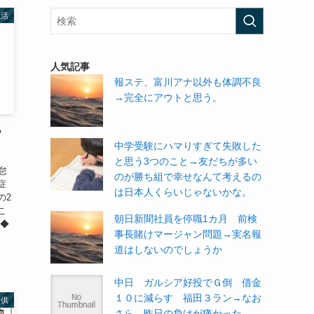
生活
人気記事
報ステ、富川アナ以外も体調不良
→完全にアウトと思う。
？
中学受験にハマりすぎて失敗した
と思う3つのこと→友だちが多い
怠
のが勝ち組で幸せなんて考えるの
症
は日本人くらいじゃないかな。
の2
こ
朝日新聞社員を停職1カ月 前検
 ◆
事長賭けマージャン問題→実名報
道はしないのでしょうか
中日 ガルシア好投でＧ倒 借金
１０に減らす 福田３ラン→なお
子供
さら、昨日の負けが痛かった…