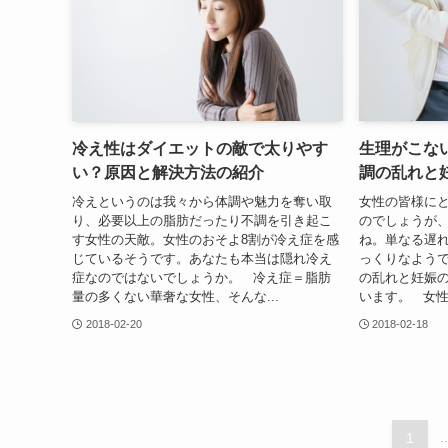
冷え性はダイエットの敵で太りやす
生理がこな
い？原因と解決方法の紹介
調の乱れと
冷えというのは我々から体調や魅力を奪い取
女性の皆様に
り、必要以上の脂肪だったり不調を引き起こ
のでしょうが
す女性の天敵。女性のおそよ8割が冷え症を感
ね。単なる遅
じているそうです。あなたも本当は隠れ冷え
っくりなよう
症なのではないでしょうか。 冷え症＝脂肪
の乱れと妊娠
量の多くない華奢な女性、そんな...
います。 女性
2018-02-20
2018-02-18
1
..