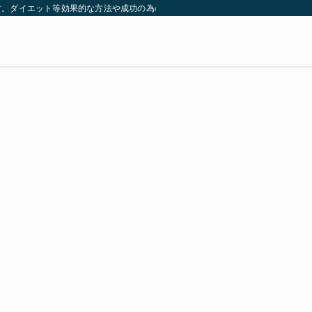
す。ダイエット等効果的な方法や成功の為の秘訣等。太ったり悩んでいる方々が簡