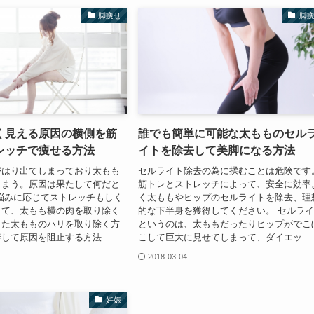
脚痩せ
脚
く見える原因の横側を筋
誰でも簡単に可能な太もものセル
レッチで痩せる方法
イトを除去して美脚になる方法
がはり出てしまっており太もも
セルライト除去の為に揉むことは危険です
しまう。原因は果たして何だと
筋トレとストレッチによって、安全に効率
悩みに応じてストレッチもしく
く太ももやヒップのセルライトを除去、理
って、太もも横の肉を取り除く
的な下半身を獲得してください。 セルラ
した太もものハリを取り除く方
というのは、太ももだったりヒップがでこ
して原因を阻止する方法...
こして巨大に見せてしまって、ダイエッ...
2018-03-04
妊娠