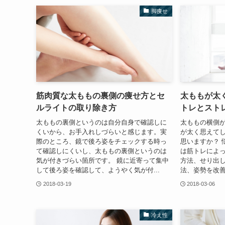
脚痩せ
筋肉質な太ももの裏側の痩せ方とセ
太ももが太
ルライトの取り除き方
トレとスト
太ももの裏側というのは自分自身で確認しに
太ももの横側
くいから、お手入れしづらいと感じます。実
が太く思えて
際のところ、鏡で後ろ姿をチェックする時っ
思いますか？ 
て確認しにくいし、太ももの裏側というのは
は筋トレによ
気が付きづらい箇所です。 鏡に近寄って集中
方法、せり出
して後ろ姿を確認して、ようやく気が付...
法、姿勢を改善
2018-03-19
2018-03-06
冷え性