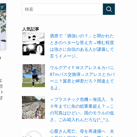
痩せ
人気記事
酒席で「酒強いの？」と聞かれた
ときのベターな答え方→嗜む程度
は強さに自信のある人が謙遜して
言うイメージ。
ラ
ウルグアイＦＷスアレス＆カバニ
87ｍパス交換弾→スアレスとカバ
。
よ
ーニ？翼君と岬君だろ？間違えて
想
るよ。
イト
ぼ
＜プラスチック危機＞海流入、５
０年までに魚の総重量超え？→こ
の写真はひどい。国のモラルの低
さ。ごみ箱入れんだろな(^_^;)。
心愛さん死亡、母を再逮捕へ 夫