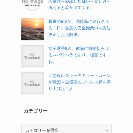
の暴行を容認した疑い→苦しみを
考えると涙が出てくる。
根室の5漁船、国後島に連行され
る 日ロ合意の安全操業中→憲法
改正したら解決。
女子選手9人、教諭に前髪切られ
る→パワハラであり、傷害です
ね。
元悪役レスラーのキラー・カーン
が急死→全盛期のプロレス界を盛
り上げた１人
カテゴリー
カ