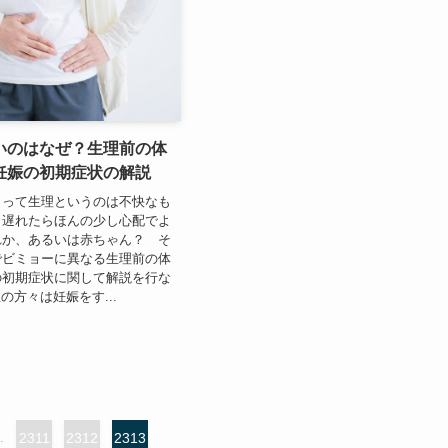
いのはなぜ？生理前の体
妊娠の初期症状の解説
とって生理というのは不快なも
、遅れたらほんの少し心配でよ
れか、あるいは赤ちゃん？ そ
でビミョーに異なる生理前の体
の初期症状に関して解説を行な
の方々は妊娠をす...
.
2311
2312
2313