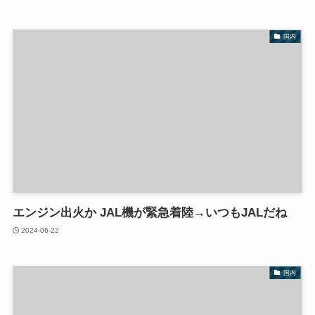
国内
エンジン出火か JAL機が緊急着陸→いつもJALだね
2024-06-22
国内