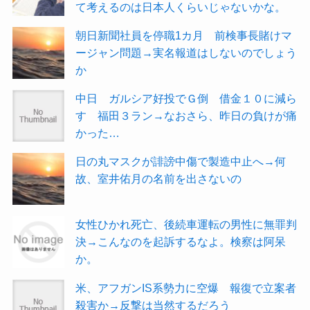
て考えるのは日本人くらいじゃないかな。
朝日新聞社員を停職1カ月 前検事長賭けマ
ージャン問題→実名報道はしないのでしょう
か
中日 ガルシア好投でＧ倒 借金１０に減ら
す 福田３ラン→なおさら、昨日の負けが痛
かった…
日の丸マスクが誹謗中傷で製造中止へ→何
故、室井佑月の名前を出さないの
女性ひかれ死亡、後続車運転の男性に無罪判
決→こんなのを起訴するなよ。検察は阿呆
か。
米、アフガンIS系勢力に空爆 報復で立案者
殺害か→反撃は当然するだろう