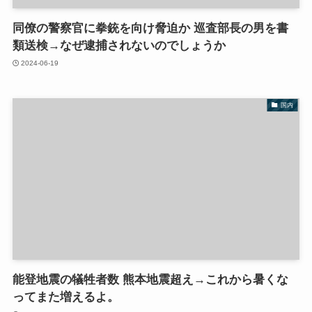
同僚の警察官に拳銃を向け脅迫か 巡査部長の男を書
類送検→なぜ逮捕されないのでしょうか
2024-06-19
国内
能登地震の犠牲者数 熊本地震超え→これから暑くな
ってまた増えるよ。