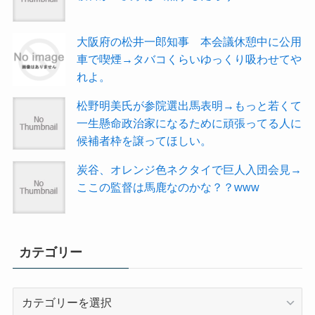
大阪府の松井一郎知事 本会議休憩中に公用
車で喫煙→タバコくらいゆっくり吸わせてや
れよ。
松野明美氏が参院選出馬表明→もっと若くて
一生懸命政治家になるために頑張ってる人に
候補者枠を譲ってほしい。
炭谷、オレンジ色ネクタイで巨人入団会見→
ここの監督は馬鹿なのかな？？www
カテゴリー
カ
テ