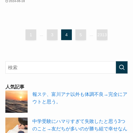
2024-06-18
1
...
3
4
5
...
2313
人気記事
報ステ、富川アナ以外も体調不良→完全にア
ウトと思う。
中学受験にハマりすぎて失敗したと思う3つ
のこと→友だちが多いのが勝ち組で幸せなん