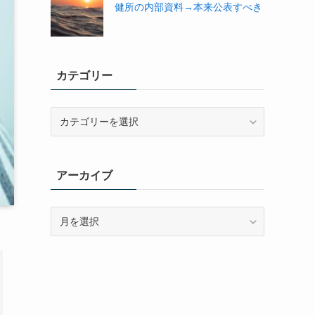
健所の内部資料→本来公表すべき
カテゴリー
カ
テ
ゴ
リ
アーカイブ
ー
ア
ー
カ
イ
ブ