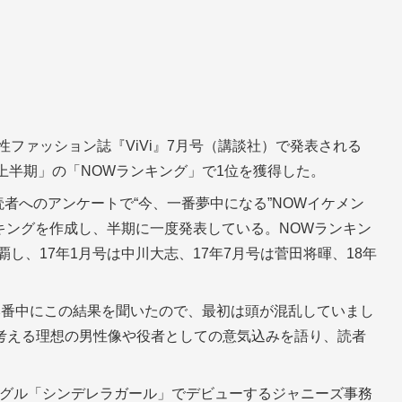
性ファッション誌『ViVi』7月号（講談社）で発表される
8年上半期」の「NOWランキング」で1位を獲得した。
読者へのアンケートで“今、一番夢中になる”NOWイケメン
ンキングを作成し、半期に一度発表している。NOWランキン
覇し、17年1月号は中川大志、17年7月号は菅田将暉、18年
本番中にこの結果を聞いたので、最初は頭が混乱していまし
考える理想の男性像や役者としての意気込みを語り、読者
シングル「シンデレラガール」でデビューするジャニーズ事務