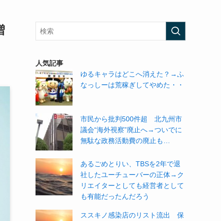
増
人気記事
ゆるキャラはどこへ消えた？→ふ
なっしーは荒稼ぎしてやめた・・
市民から批判500件超 北九州市
議会“海外視察”廃止へ→ついでに
無駄な政務活動費の廃止も…
あるごめとりい、TBSを2年で退
社したユーチューバーの正体→ク
リエイターとしても経営者として
も有能だったんだろう
ススキノ感染店のリスト流出 保