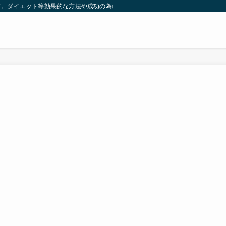
す。ダイエット等効果的な方法や成功の為の秘訣等。太ったり悩んでいる方々が簡