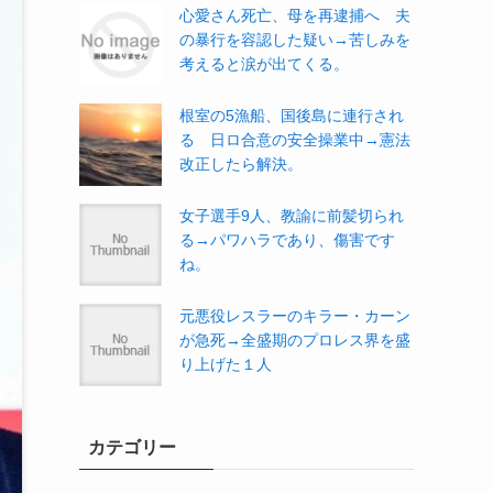
心愛さん死亡、母を再逮捕へ 夫
の暴行を容認した疑い→苦しみを
考えると涙が出てくる。
根室の5漁船、国後島に連行され
る 日ロ合意の安全操業中→憲法
改正したら解決。
女子選手9人、教諭に前髪切られ
る→パワハラであり、傷害です
ね。
元悪役レスラーのキラー・カーン
が急死→全盛期のプロレス界を盛
り上げた１人
カテゴリー