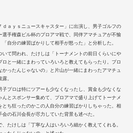
７ｄａｙｓニュースキャスター」に出演し、男子ゴルフの
ー選手権森ビル杯のプロアマ戦で、同伴アマチュアが不愉
、「自分の練習ばかりして相手が怒った」と分析した。
ついて問われ、たけしは「トーナメントの前日くらいにや
プロと一緒にまわっていろいろと教えてもらったり。プロ
なかったんじゃないの」と片山が一緒にまわったアマチュ
披露。
男子プロは特にツアーも少なくなったし、賞金も少なくな
ゃんとスポンサー集めて、プロアマで盛り上げてトーナメ
をとち狂ったのかこの人自分の練習ばかりしちゃった。相
手会の石川会長が尽力していた背景も述べた。
で、たけしは「丁寧な人はいろいろ細かく教えてくれる。