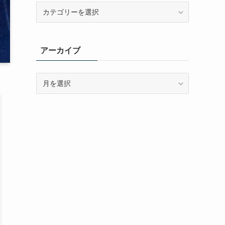
カ
テ
ゴ
リ
アーカイブ
ー
ア
ー
カ
イ
ブ