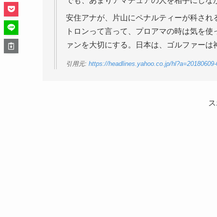
でも、あまりアマチュアの人を相手にしな
安住アナが、片山にペナルティーが科され
トロンって言って、プロアマの時は気を使
ァンを大切にする。日本は、ゴルファーは
引用元:
https://headlines.yahoo.co.jp/hl?a=20180609
ス