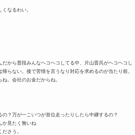
しくなるわい。
んだから普段みんなヘコヘコしてる中、片山晋呉がヘコヘコし
は帰らない。後で苦情を言うなり対応を求めるのが当たり前。
らね。会社のお金だからね。
るの？万が一こいつが首位走ったりしたら中継するの？
んか見たく無いね
くださう。