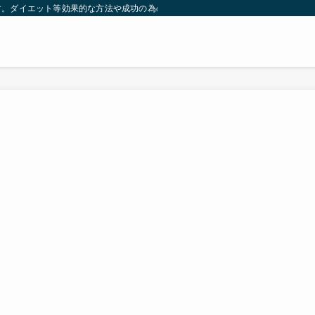
す。ダイエット等効果的な方法や成功の為の秘訣等。太ったり悩んでいる方々が簡