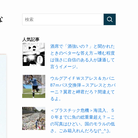
な
人気記事
酒席で「酒強いの？」と聞かれた
ときのベターな答え方→嗜む程度
は強さに自信のある人が謙遜して
言うイメージ。
ウルグアイＦＷスアレス＆カバニ
87ｍパス交換弾→スアレスとカバ
ーニ？翼君と岬君だろ？間違えて
るよ。
＜プラスチック危機＞海流入、５
０年までに魚の総重量超え？→こ
の写真はひどい。国のモラルの低
さ。ごみ箱入れんだろな(^_^;)。