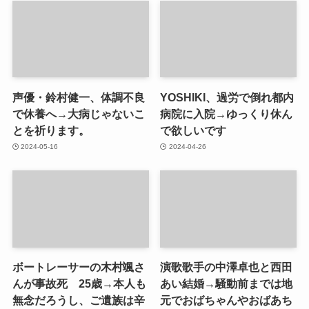
声優・鈴村健一、体調不良
YOSHIKI、過労で倒れ都内
で休養へ→大病じゃないこ
病院に入院→ゆっくり休ん
とを祈ります。
で欲しいです
2024-05-16
2024-04-26
ボートレーサーの木村颯さ
演歌歌手の中澤卓也と西田
んが事故死 25歳→本人も
あい結婚→騒動前までは地
無念だろうし、ご遺族は辛
元でおばちゃんやおばあち