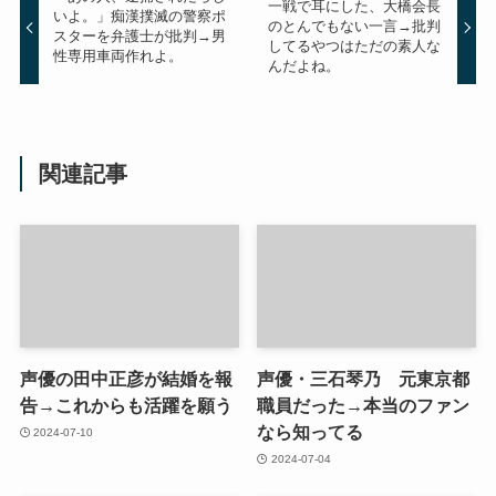
一戦で耳にした、大橋会長
いよ。」痴漢撲滅の警察ポ
のとんでもない一言→批判
スターを弁護士が批判→男
してるやつはただの素人な
性専用車両作れよ。
んだよね。
関連記事
声優の田中正彦が結婚を報
声優・三石琴乃 元東京都
告→これからも活躍を願う
職員だった→本当のファン
なら知ってる
2024-07-10
2024-07-04