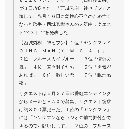
８１１６サンデーアップ！」（日曜後１時）
が３日放送され、「西城秀樹 神セブン」と
題して、先月１６日に急性心不全のため亡く
なった歌手・西城秀樹さんの人気曲リクエス
ト“ベスト７”を発表した。
【西城秀樹 神セブン】１位「ヤングマンＹ
ＯＵＮＧ ＭＡＮ（Ｙ．Ｍ．Ｃ．Ａ．）」
２位「ブルースカイブルー」 ３位「情熱の
嵐」 ４位「若き獅子たち」 ５位「勇気が
あれば」 ６位「激しい恋」 ７位「眠れぬ
夜」
リクエストは５月２７日の番組エンディング
からメールとＦＡＸで募集。リクエスト総数
は約８００票だった。１位の「ヤングマン」
には「ヤングマンならラジオの前で振付がで
きるのでお願いします」、２位の「ブルース