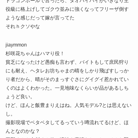
ドラゴンボールで言ったら、タオパイパイがいきなり主
役級に格上げしてゴクウ並みに強くなってフリーザ倒す
ような感じだって嫁が言ってた
それｈクソやな
jiaymmon
杉咲花ちゃんはハマり役！
貧乏になったけど愚痴も言わず、バイトもして庶民狩り
にも耐え、ヘタレお坊ちゃまの晴をしかり飛ばすしっか
り者だから、晴がそのまっすぐさにグイグイ惹かれてい
くのはよくわかった。一見地味なくらいが品があるしち
ょうど良い。
けど、ほんと飯豊まりえはね。人気モデル?とは思えない
し。
撮影現場でベタベタしてるっていう噂流れてるけど、ほ
んとなのかな？