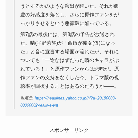
うとするかのような演出が続いた。それが飯
豊の好感度を落とし、さらに原作ファンをが
っかりさせるという悪循環に陥っている。
第7話の最後には、第8話の予告が放送され
た。晴(平野紫耀)が「西留が彼女(仮)になっ
た」と音に宣言する場面が流れたが、それに
ついても「一途なはずだった晴のキャラがぶ
れている！」と原作ファンからは悲鳴が。原
作ファンの支持をなくした今、ドラマ版の視
聴率が回復することはあるのだろうか――。
引用元:
https://headlines.yahoo.co.jp/hl?a=20180603-
00000002-reallive-ent
スポンサーリンク