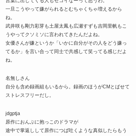
言葉に出してくる人もセコイなーって思うわ。
一旦こうやって嫌がられるとむちゃくちゃ増えるから
ね。
武井咲も剛力彩芽も土屋太鳳も広瀬すずも吉岡里帆もこ
うやってクソミソに言われてきたんだよね。
女優さんが嫌というか「いかに自分がその人をどう嫌っ
てるか」を言い合って同士で共感して笑ってる感じだよ
ね。
名無しさん
自分も含め録画組もいるから。録画のほうがCMとばせて
ストレスフリーだし。
jdgptja
原作におんぶに抱っこのドラマが
途中で掌返しして原作につば吐くような真似したらもう