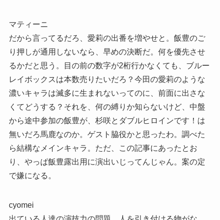
マティーニ
だから言ってるだろ、愛莉の出番を増やせと。飯豊のご
り押しが通用しないなら、早めの決断だ。何を優先させ
るかだと思う。目の前の数字が2桁行かなくても、ブルー
レイボックスは本数売りたいだろ？今田の愛莉のような
濃いキャラは滅多に生まれないってのに、前面に出さな
くてどうする？それを、何の縛りか知らないけど、中盤
から途中参加の飯豊が、杉咲とダブルヒロインです！は
無いだろ馬鹿なのか。ゲスト脇役かと思ったわ。調べた
ら結構なメインキャラ。ただ、この記事にあったとお
り、やっぱ飯豊露出用に演出いじってんじゃん。案の定
で嫌になる。
cyomei
出ている人達の演技力の問題。人を引き付ける物がな