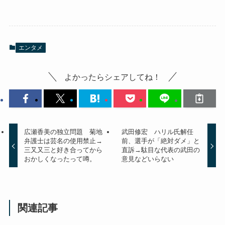
エンタメ
よかったらシェアしてね！
広瀬香美の独立問題 菊地
武田修宏 ハリル氏解任
弁護士は芸名の使用禁止→
前、選手が「絶対ダメ」と
三又又三と好き合ってから
直訴→駄目な代表の武田の
おかしくなったって噂。
意見などいらない
関連記事