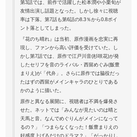
第3話では、前作で活躍した松本潤や小栗旬が
友情出演し話題となった。しかし徐々に視聴
率は下落。第7話も第6話の8.3％から0.8ポイ
ント落としてしまった。
『花のち晴れ』は当初、原作漫画を忠実に再
現し、ファンから高い評価を受けていた。し
かし第7話では、原作で江戸川音(杉咲花)が発
したセリフを音のライバル・西留めぐみ(飯豊
まりえ)が「代弁」。さらに原作では脇役だっ
たはずの西留がメインキャラのひとりである
かのように描いた。
原作と異なる展開に、視聴者は不満を爆発さ
せた。ネットでは「みんなが見たいのは晴と
天馬と音。なんでめぐりんがメインになって
るの？」「つまらなくなった！飯豊まりえの
好感度上げるだけのドラマ？」「がっかりし