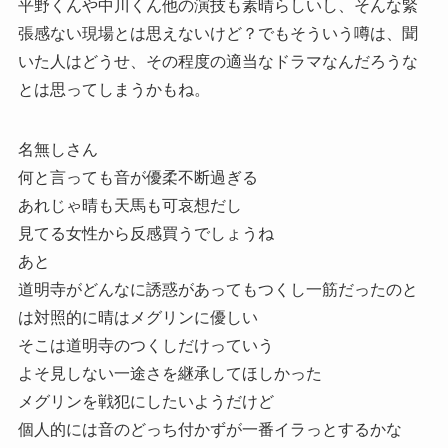
平野くんや中川くん他の演技も素晴らしいし、そんな緊
張感ない現場とは思えないけど？でもそういう噂は、聞
いた人はどうせ、その程度の適当なドラマなんだろうな
とは思ってしまうかもね。
名無しさん
何と言っても音が優柔不断過ぎる
あれじゃ晴も天馬も可哀想だし
見てる女性から反感買うでしょうね
あと
道明寺がどんなに誘惑があってもつくし一筋だったのと
は対照的に晴はメグリンに優しい
そこは道明寺のつくしだけっていう
よそ見しない一途さを継承してほしかった
メグリンを戦犯にしたいようだけど
個人的には音のどっち付かずが一番イラっとするかな