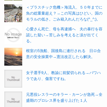
＜プラスチック危機＞海流入、５０年までに
魚の総重量超え？→この写真はひどい。国の
モラルの低さ。ごみ箱入れんだろな(^_^;)。
心愛さん死亡、母を再逮捕へ 夫の暴行を容
認した疑い→苦しみを考えると涙が出てく
る。
根室の5漁船、国後島に連行される 日ロ合
意の安全操業中→憲法改正したら解決。
女子選手9人、教諭に前髪切られる→パワハ
ラであり、傷害ですね。
元悪役レスラーのキラー・カーンが急死→全
盛期のプロレス界を盛り上げた１人