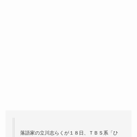
落語家の立川志らくが１８日、ＴＢＳ系「ひ