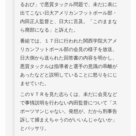
るおび」で悪質タックル問題で、未だに表に
出てこない日大アメリカンフットボール部・
内田正人監督と、日大に言及。「このままな
ら廃部になる」と訴えた。
番組では、１７日に行われた関西学院大アメ
リカンフットボール部の会見の様子を放送。
日大側から送られた回答書の内容を明かし、
悪質タックルは指導者と選手の意識の乖離が
あったなどと説明していることに怒りをにじ
ませていた。
このＶＴＲを見た志らくは、未だに会見など
で事情説明を行わない内田監督について「ス
ポーツマンじゃない。発想が。だから刑事告
訴して捕まえちゃうのがいいんじゃないか」
とバッサリ。