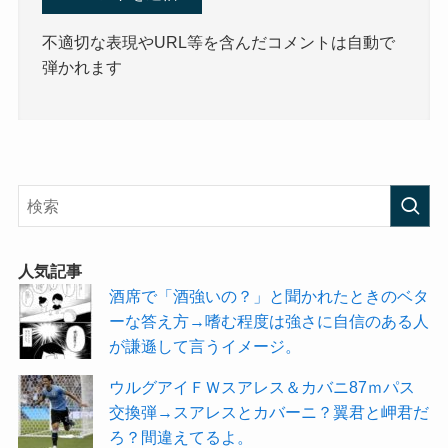
不適切な表現やURL等を含んだコメントは自動で
弾かれます
人気記事
酒席で「酒強いの？」と聞かれたときのベタ
ーな答え方→嗜む程度は強さに自信のある人
が謙遜して言うイメージ。
ウルグアイＦＷスアレス＆カバニ87ｍパス
交換弾→スアレスとカバーニ？翼君と岬君だ
ろ？間違えてるよ。