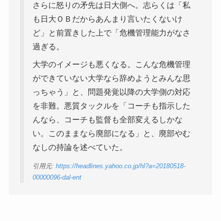
さらに怒りの矛先は日大側へ。志らくは「私
も日大ＯＢだからあんまり言いたくないけ
ど」と前置きした上で「危機管理能力がなさ
過ぎる。
大学のイメージも悪くなる。こんな危機管理
ができていない大学なら辞めようとみんな思
っちゃう」と、問題発覚以降の大学側の対応
を非難。悪質タックルを「コーチも指示した
んなら、コーチも監督も全部変えるしかな
い。このままなら廃部になる」と、廃部やむ
なしの持論を述べていた。
引用元:
https://headlines.yahoo.co.jp/hl?a=20180518-
00000096-dal-ent