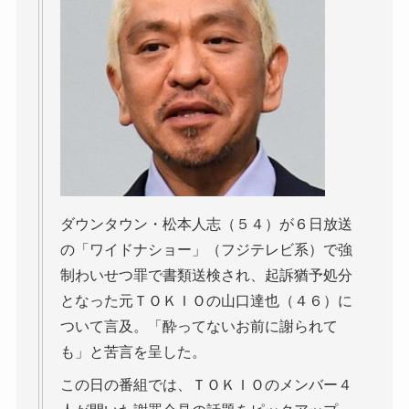
ダウンタウン・松本人志（５４）が６日放送
の「ワイドナショー」（フジテレビ系）で強
制わいせつ罪で書類送検され、起訴猶予処分
となった元ＴＯＫＩＯの山口達也（４６）に
ついて言及。「酔ってないお前に謝られて
も」と苦言を呈した。
この日の番組では、ＴＯＫＩＯのメンバー４