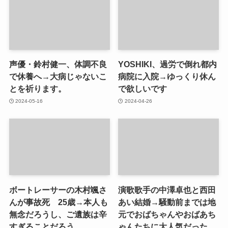
声優・鈴村健一、体調不良
YOSHIKI、過労で倒れ都内
で休養へ→大病じゃないこ
病院に入院→ゆっくり休ん
とを祈ります。
で欲しいです
2024-05-16
2024-04-26
ボートレーサーの木村颯さ
演歌歌手の中澤卓也と西田
んが事故死 25歳→本人も
あい結婚→騒動前までは地
無念だろうし、ご遺族は辛
元でおばちゃんやおばあち
すぎることだろう
ゃんたちに大人気だった。