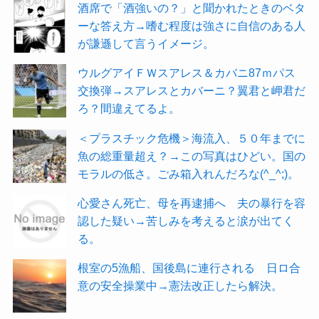
酒席で「酒強いの？」と聞かれたときのベタ
ーな答え方→嗜む程度は強さに自信のある人
が謙遜して言うイメージ。
ウルグアイＦＷスアレス＆カバニ87ｍパス
交換弾→スアレスとカバーニ？翼君と岬君だ
ろ？間違えてるよ。
＜プラスチック危機＞海流入、５０年までに
魚の総重量超え？→この写真はひどい。国の
モラルの低さ。ごみ箱入れんだろな(^_^;)。
心愛さん死亡、母を再逮捕へ 夫の暴行を容
認した疑い→苦しみを考えると涙が出てく
る。
根室の5漁船、国後島に連行される 日ロ合
意の安全操業中→憲法改正したら解決。