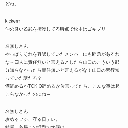
どね。
kickerrr
仲の良い乙武を擁護してる時点で松本はゴキブリ
名無しさん
やっぱりそれを容認していたメンバーにも問題があるわ
な～四人に責任無いと言えるとしたら山口のこういう部
分知らなかったら責任無いと言えるがな！山口の素行知
っていた訳だろ？
酒辞めるかTOKIO辞めるか位言ってたら、こんな事は起
こらなかったのにね～
名無しさん
攻めるフジ、守る日テレ。
結局、各局この話題で大儲け。