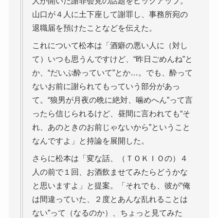
人が開いた謝罪会見の話題をピックアップ。
山口が４人に土下座して謝罪し、事務所宛の
退職届を預けたことなどを伝えた。
これについて松本は「酒癖の悪い人に（対し
て）いつも思うんですけど、“昨日ごめんね”と
か、“だいぶ酔っていて”とか…。でも、酔って
ないお前に謝られてもっていう部分があっ
て。“狼男が月夜の晩に絶対、噛めへん”って言
ったら信じられるけど、昼間に言われても“そ
れ、あのときのお前じゃないから”ということ
なんですよ」と持論を展開した。
さらに松本は「変な話、（ＴＯＫＩＯの）４
人の前で１回、お酒飲ませてみたらどうかな
と思いますよ」と提案。「それでも、彼が“俺
は間違っていた、２度とあんな乱れることは
ない”って（なるのか）、ちょっと見てみた