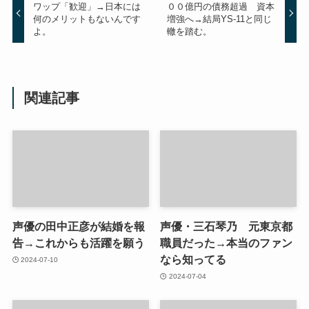
ワップ「歓迎」→日本には
００億円の債務超過 資本
何のメリットもないんです
増強へ→結局YS-11と同じ
よ。
轍を踏む。
関連記事
声優の田中正彦が結婚を報
声優・三石琴乃 元東京都
告→これからも活躍を願う
職員だった→本当のファン
なら知ってる
2024-07-10
2024-07-04