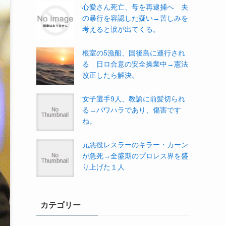
心愛さん死亡、母を再逮捕へ 夫
の暴行を容認した疑い→苦しみを
考えると涙が出てくる。
根室の5漁船、国後島に連行され
る 日ロ合意の安全操業中→憲法
改正したら解決。
女子選手9人、教諭に前髪切られ
る→パワハラであり、傷害です
ね。
元悪役レスラーのキラー・カーン
が急死→全盛期のプロレス界を盛
り上げた１人
カテゴリー