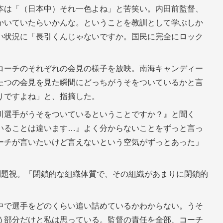
本は「（日本中）それ一色よね」と苦笑い。内田前監督、
かいていたらいかんな。ということを教訓として学ぶしか
い状況に「長引くんじゃないですか。国民に完全にロック
コーチのそれぞれの会見の様子を放映。南海キャンディー
たつの会見を見た瞬間にどっちがうそをついているかと言
りですよね」と、指摘した。
川選手がうそをついているということですか？』と聞く
いることは違います…』よく分からないことをずっと言っ
ーチが言いたいけど言えないという空気がずっとあった」
問題視。「閉鎖的な組織体質で、その組織があまりに閉鎖的
中で選手をどのくらい追い詰めているかわからない。うそ
う部分だけと私は思っている。監督の責任を全部、コーチ