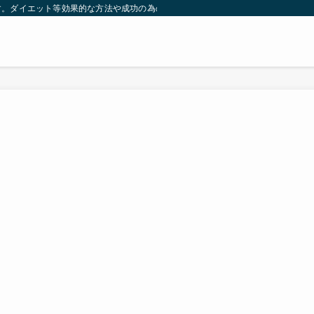
す。ダイエット等効果的な方法や成功の為の秘訣等。太ったり悩んでいる方々が簡