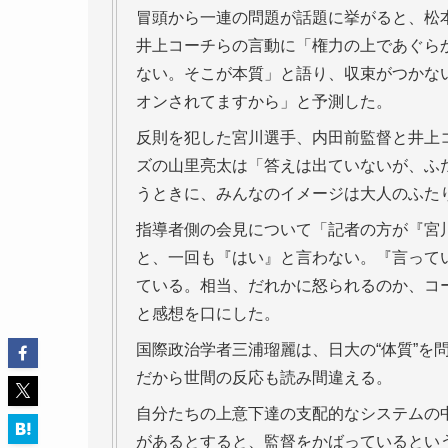
冒頭から一連の問題が話題に挙がると、松
井上コーチらの言動に「権力の上であぐら
ない。そこが本質」と語り、収束がつかな
オンされてますから」と予測した。
反則を犯した宮川選手、内田前監督と井上
ズの山里亮太は「答えは出ていないが、ふ
うときに、みんなのイメージは大人のふた
指導者側の会見について「記者の方が『宮
と、一回も『はい』と言わない。『言って
ている。相当、だれかに怒られるのか、コ
と感想を口にした。
国際政治学者三浦瑠麗は、日大の“体質”を
だから世間の反応も読み間違える。
自分たちの上意下達の支配的なシステムの
があるとすると、監督をかばっているとい