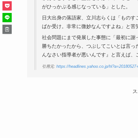
がひっかぶる感じなっている」とした。
日大出身の落語家、立川志らくは「ものす
ばか受け。非常に微妙なんですよね」と苦
社会問題にまで発展した事態に「最初に謝
勝ちたかったから、つぶしてこいとは言っ
んなさい指導者が悪いんです』と言えば、
引用元:
https://headlines.yahoo.co.jp/hl?a=20180527
ス