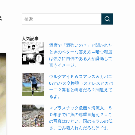
べ
人気記事
酒席で「酒強いの？」と聞かれた
ときのベターな答え方→嗜む程度
は強さに自信のある人が謙遜して
言うイメージ。
ウルグアイＦＷスアレス＆カバニ
87ｍパス交換弾→スアレスとカバ
ーニ？翼君と岬君だろ？間違えて
るよ。
＜プラスチック危機＞海流入、５
０年までに魚の総重量超え？→こ
の写真はひどい。国のモラルの低
さ。ごみ箱入れんだろな(^_^;)。