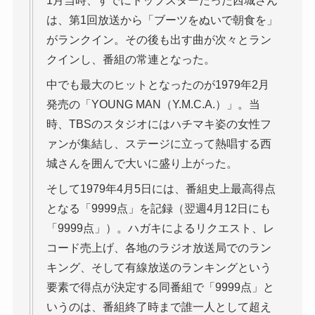
1月当時、すでにトップスターだった西城さん
は、第1回放送から「ブーツをぬいで朝食を」
がランクイン。その後も出す曲が次々とラン
クインし、番組の常連となった。
中でも最大のヒットとなったのが1979年2月
発売の「YOUNG MAN（Y.M.C.A.）」。当
時、TBSのスタジオにはハチマキ姿の女性フ
ァンが集結し、ステージに立って熱唱する西
城さんを囲んで大いに盛り上がった。
そして1979年4月5日には、番組史上最高得点
となる「9999点」を記録（翌週4月12日にも
「9999点」）。ハガキによるリクエスト、レ
コード売上げ、各地のラジオ放送局でのラン
キング、そして有線放送のランキングという
要素で得点が決定する同番組で「9999点」と
いうのは、番組終了時まで誰一人として超え