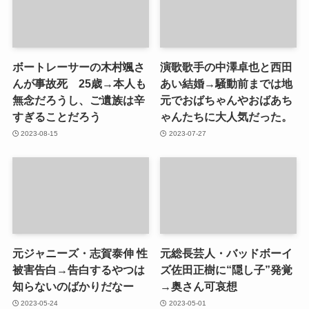
ボートレーサーの木村颯さ
演歌歌手の中澤卓也と西田
んが事故死 25歳→本人も
あい結婚→騒動前までは地
無念だろうし、ご遺族は辛
元でおばちゃんやおばあち
すぎることだろう
ゃんたちに大人気だった。
2023-08-15
2023-07-27
元ジャニーズ・志賀泰伸 性
元総長芸人・バッドボーイ
被害告白→告白するやつは
ズ佐田正樹に“隠し子”発覚
知らないのばかりだなー
→奥さん可哀想
2023-05-24
2023-05-01