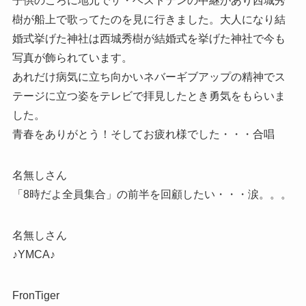
子供のころに地元でザ・ベストテンの中継があり西城秀
樹が船上で歌ってたのを見に行きました。大人になり結
婚式挙げた神社は西城秀樹が結婚式を挙げた神社で今も
写真が飾られています。
あれだけ病気に立ち向かいネバーギブアップの精神でス
テージに立つ姿をテレビで拝見したとき勇気をもらいま
した。
青春をありがとう！そしてお疲れ様でした・・・合唱
名無しさん
「8時だよ全員集合」の前半を回顧したい・・・涙。。。
名無しさん
♪YMCA♪
FronTiger