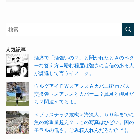
人気記事
酒席で「酒強いの？」と聞かれたときのベタ
ーな答え方→嗜む程度は強さに自信のある人
が謙遜して言うイメージ。
ウルグアイＦＷスアレス＆カバニ87ｍパス
交換弾→スアレスとカバーニ？翼君と岬君だ
ろ？間違えてるよ。
＜プラスチック危機＞海流入、５０年までに
魚の総重量超え？→この写真はひどい。国の
モラルの低さ。ごみ箱入れんだろな(^_^;)。