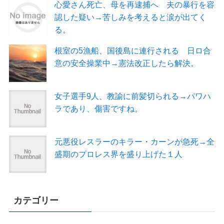
心愛さん死亡、母を再逮捕へ 夫の暴行を容
認した疑い→苦しみを考えると涙が出てく
る。
根室の5漁船、国後島に連行される 日ロ合
意の安全操業中→憲法改正したら解決。
女子選手9人、教諭に前髪切られる→パワハ
ラであり、傷害ですね。
元悪役レスラーのキラー・カーンが急死→全
盛期のプロレス界を盛り上げた１人
カテゴリー