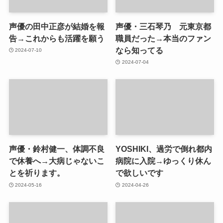
声優の田中正彦が結婚を報
声優・三石琴乃 元東京都
告→これからも活躍を願う
職員だった→本当のファン
なら知ってる
2024-07-10
2024-07-04
声優・鈴村健一、体調不良
YOSHIKI、過労で倒れ都内
で休養へ→大病じゃないこ
病院に入院→ゆっくり休ん
とを祈ります。
で欲しいです
2024-05-16
2024-04-26