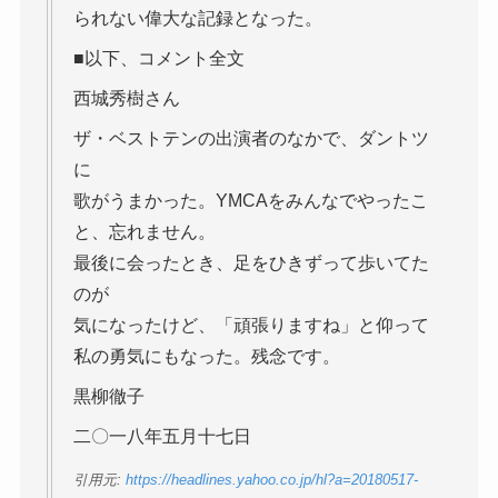
られない偉大な記録となった。
■以下、コメント全文
西城秀樹さん
ザ・ベストテンの出演者のなかで、ダントツ
に
歌がうまかった。YMCAをみんなでやったこ
と、忘れません。
最後に会ったとき、足をひきずって歩いてた
のが
気になったけど、「頑張りますね」と仰って
私の勇気にもなった。残念です。
黒柳徹子
二〇一八年五月十七日
引用元:
https://headlines.yahoo.co.jp/hl?a=20180517-